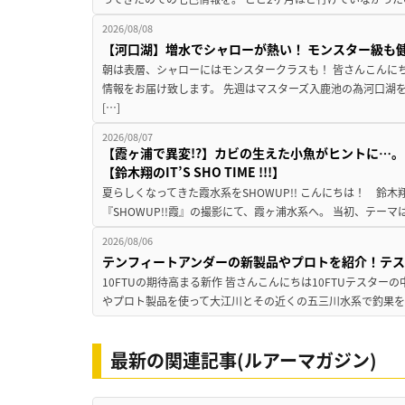
2026/08/08
【河口湖】増水でシャローが熱い！ モンスター級も
朝は表層、シャローにはモンスタークラスも！ 皆さんこんに
情報をお届け致します。 先週はマスターズ入鹿池の為河口湖
[…]
2026/08/07
【霞ヶ浦で異変!?】カビの生えた小魚がヒントに…。
【鈴木翔のIT’S SHO TIME !!!】
夏らしくなってきた霞水系をSHOWUP!! こんにちは！ 鈴木翔です。
『SHOWUP!!霞』の撮影にて、霞ヶ浦水系へ。 当初、テーマ
2026/08/06
テンフィートアンダーの新製品やプロトを紹介！テ
10FTUの期待高まる新作 皆さんこんにちは10FTUテスターの
やプロト製品を使って大江川とその近くの五三川水系で釣果を
最新の関連記事(ルアーマガジン)