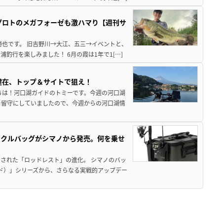
プロトのメガフォーゼも激ハマり【週刊サ
勝也です。 旧吉野川→大江、五三→イベントと、
釣行を楽しみました！ 6月の霞は1年で1[…]
健在、トップ＆サイトで狙え！
ちは！河口湖ガイドのトミーです。今週の河口湖
を留守にしていましたので、今週からの河口湖情
ックルバッグがシマノから発売。何を乗せ
された「ロッドレスト」の進化。 シマノのバッ
ド）」シリーズから、さらなる実戦的アップデー