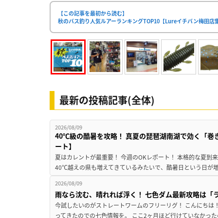
【この記事を最初から読む】
秋のバス釣り人気ルアーランキングTOP10【Lureイチバン梅田店
最新の投稿記事(全体)
2026/08/09
40℃級の酷暑を攻略！ 真夏の琵琶湖南湖で効く「巻
ート】
夏はカレントが最重要！ 今週のOKレポート！ 本格的な夏到
40℃越えの県も増えてきているみたいで、酷暑日という日が増
2026/08/09
雨なら沈む、晴れれば浮く！ 七色ダム最新攻略は「
今試したいのがストレートワームのフリーリグ！ こんにちは
ってきたのでの七色情報を。 ここ2ヶ月ほど行けていなかった