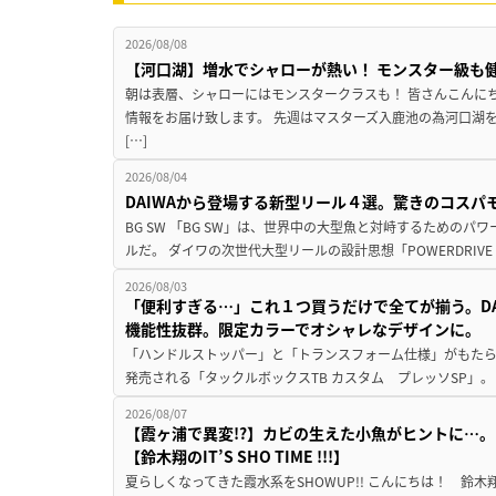
2026/08/08
【河口湖】増水でシャローが熱い！ モンスター級も
朝は表層、シャローにはモンスタークラスも！ 皆さんこんに
情報をお届け致します。 先週はマスターズ入鹿池の為河口湖
[…]
2026/08/04
DAIWAから登場する新型リール４選。驚きのコス
BG SW 「BG SW」は、世界中の大型魚と対峙するための
ルだ。 ダイワの次世代大型リールの設計思想「POWERDRIVE D
2026/08/03
「便利すぎる…」これ１つ買うだけで全てが揃う。D
機能性抜群。限定カラーでオシャレなデザインに。
「ハンドルストッパー」と「トランスフォーム仕様」がもたらす
発売される「タックルボックスTB カスタム プレッソSP」。
2026/08/07
【霞ヶ浦で異変!?】カビの生えた小魚がヒントに…。
【鈴木翔のIT’S SHO TIME !!!】
夏らしくなってきた霞水系をSHOWUP!! こんにちは！ 鈴木翔です。