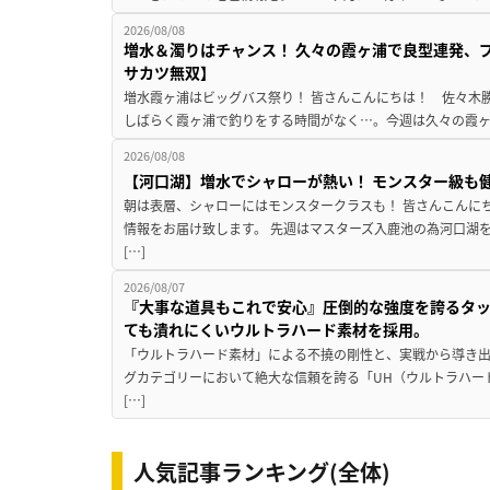
2026/08/08
増水＆濁りはチャンス！ 久々の霞ヶ浦で良型連発、
サカツ無双】
増水霞ヶ浦はビッグバス祭り！ 皆さんこんにちは！ 佐々木
しばらく霞ヶ浦で釣りをする時間がなく…。今週は久々の霞ヶ浦
2026/08/08
【河口湖】増水でシャローが熱い！ モンスター級も
朝は表層、シャローにはモンスタークラスも！ 皆さんこんに
情報をお届け致します。 先週はマスターズ入鹿池の為河口湖
[…]
2026/08/07
『大事な道具もこれで安心』圧倒的な強度を誇るタ
ても潰れにくいウルトラハード素材を採用。
「ウルトラハード素材」による不撓の剛性と、実戦から導き出
グカテゴリーにおいて絶大な信頼を誇る「UH（ウルトラハー
[…]
人気記事ランキング(全体)