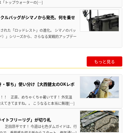
は「トップウォーターの[…]
ックルバッグがシマノから発売。何を乗せ
された「ロッドレスト」の進化。 シマノのバッ
ド）」シリーズから、さらなる実戦的アップデー
もっと見る
き・撃ち」使い分け【大西健太のOKレポ
来！！ 正直、めちゃくちゃ暑いです！ 外気温
えてきてますね。。 こうなると本当に無理[…]
ライトフリーリグ」が切り札
！ 芝田昂平です！ 今週は七色ダムガイドは、行
ので、季節感を探る所からスタート。例年通[…]