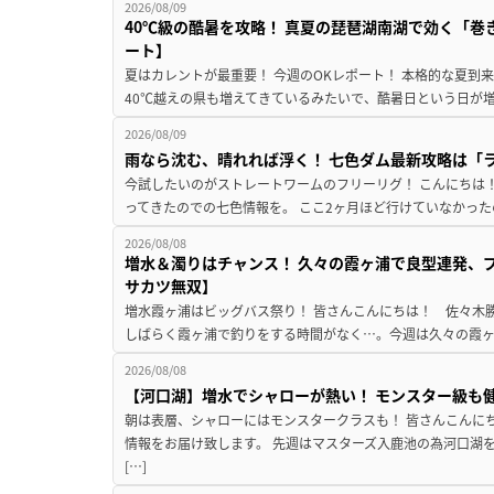
2026/08/09
40℃級の酷暑を攻略！ 真夏の琵琶湖南湖で効く「巻
ート】
夏はカレントが最重要！ 今週のOKレポート！ 本格的な夏到
40℃越えの県も増えてきているみたいで、酷暑日という日が増
2026/08/09
雨なら沈む、晴れれば浮く！ 七色ダム最新攻略は「
今試したいのがストレートワームのフリーリグ！ こんにちは
ってきたのでの七色情報を。 ここ2ヶ月ほど行けていなかった
2026/08/08
増水＆濁りはチャンス！ 久々の霞ヶ浦で良型連発、
サカツ無双】
増水霞ヶ浦はビッグバス祭り！ 皆さんこんにちは！ 佐々木
しばらく霞ヶ浦で釣りをする時間がなく…。今週は久々の霞ヶ浦
2026/08/08
【河口湖】増水でシャローが熱い！ モンスター級も
朝は表層、シャローにはモンスタークラスも！ 皆さんこんに
情報をお届け致します。 先週はマスターズ入鹿池の為河口湖
[…]