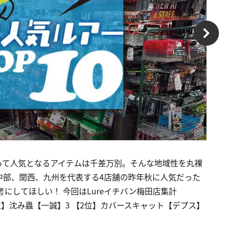
って人気となるアイテムは千差万別。そんな地域性を丸裸
中部、関西、九州を代表する4店舗の昨年秋に人気だった
にしてほしい！ 今回はLureイチバン梅田店集計
【1位】沈み蟲【一誠】3 【2位】カバースキャット【デプス】