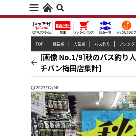
TOP
最新順
人気順
バス釣り
アジング
[画像 No.1/9]秋のバス釣
チバン梅田店集計】
2022/12/08