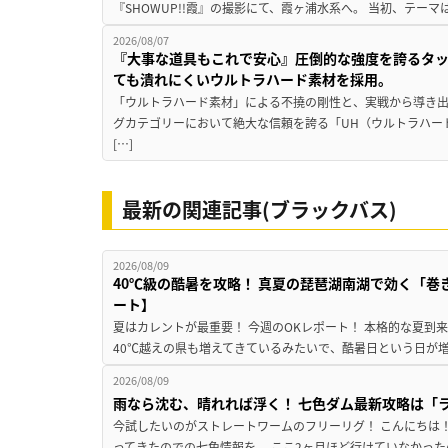
『SHOWUP!!霞』の撮影にて、霞ヶ浦水系へ。 当初、テーマ
2026/08/07
『大事な道具もこれで安心』圧倒的な強度を誇るタ
ても潰れにくいウルトラハード素材を採用。
「ウルトラハード素材」による不撓の剛性と、実戦から導き出
グカテゴリーにおいて絶大な信頼を誇る「UH（ウルトラハー
[…]
最新の関連記事(ブラックバス)
2026/08/09
40℃級の酷暑を攻略！ 真夏の琵琶湖南湖で効く「巻
ート】
夏はカレントが最重要！ 今週のOKレポート！ 本格的な夏到
40℃越えの県も増えてきているみたいで、酷暑日という日が増
2026/08/09
雨なら沈む、晴れれば浮く！ 七色ダム最新攻略は「
今試したいのがストレートワームのフリーリグ！ こんにちは
ってきたのでの七色情報を。 ここ2ヶ月ほど行けていなかった