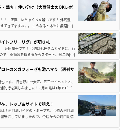
き・撃ち」使い分け【大西健太のOKレポ
来！！ 正直、めちゃくちゃ暑いです！ 外気温
えてきてますね。。 こうなると本当に無理[…]
ライトフリーリグ」が切り札
！ 芝田昂平です！ 今週は七色ダムガイドは、行
ので、季節感を探る所からスタート。例年通[…]
プロトのメガフォーゼも激ハマり【週刊サ
勝也です。 旧吉野川→大江、五三→イベントと、
釣行を楽しみました！ 6月の霞は1年で1[…]
健在、トップ＆サイトで狙え！
ちは！河口湖ガイドのトミーです。今週の河口湖
を留守にしていましたので、今週からの河口湖情