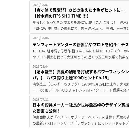
2026/08/07
【霞ヶ浦で異変!?】カビの生えた小魚がヒントに…。
【鈴木翔のIT’S SHO TIME !!!】
夏らしくなってきた霞水系をSHOWUP!! こんにちは！ 鈴木翔です。
『SHOWUP!!霞』の撮影にて、霞ヶ浦水系へ。 当初、テーマ
2026/08/06
テンフィートアンダーの新製品やプロトを紹介！テ
10FTUの期待高まる新作 皆さんこんにちは10FTUテスターの
やプロト製品を使って大江川とその近くの五三川水系で釣果を
2026/08/04
【清水盛三】真夏の酷暑を打破するパワーフィッシン
バ。】『バス釣り上達100のヒントCh.19』
清水盛三（しみず・もりぞう） 1970年5月29日生まれ。大阪
ー、'00JBワールドU.S.チャレンジinレイク・ミード優勝を
2026/07/31
日本の釣具メーカー社長が世界最高峰のデザイン賞
た動画も公開！
伊東由樹氏が「ベスト・オブ・ザ・ベスト」を受賞！ 既報の通
の最新バスロッドシリーズ「レヴァンテ」にてレッドドットデザ