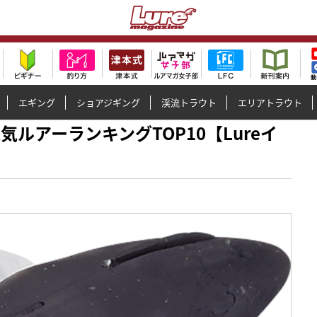
エギング
ショアジギング
渓流トラウト
エリアトラウト
り人気ルアーランキングTOP10【Lureイ