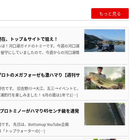
もっと見る
健在、トップ＆サイトで狙え！
ちは！河口湖ガイドのトミーです。今週の河口湖
を留守にしていましたので、今週からの河口湖情
プロトのメガフォーゼも激ハマり【週刊サ
勝也です。 旧吉野川→大江、五三→イベントと、
釣行を楽しみました！ 6月の霞は1年で1[…]
プロトミノーがハマり45センチ級を連発
 先日は、Bottomup YouTube企画
は「トップウォーターの[…]