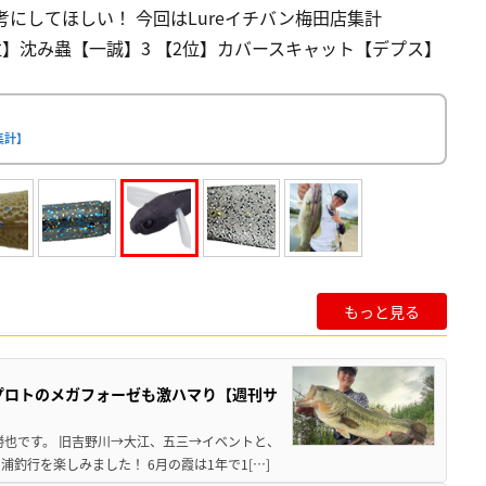
にしてほしい！ 今回はLureイチバン梅田店集計
【1位】沈み蟲【一誠】3 【2位】カバースキャット【デプス】
集計】
もっと見る
プロトのメガフォーゼも激ハマり【週刊サ
勝也です。 旧吉野川→大江、五三→イベントと、
釣行を楽しみました！ 6月の霞は1年で1[…]