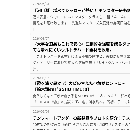
2026/08/08
【河口湖】増水でシャローが熱い！ モンスター級も
朝は表層、シャローにはモンスタークラスも！ 皆さんこんに
情報をお届け致します。 先週はマスターズ入鹿池の為河口湖
[…]
2026/08/07
『大事な道具もこれで安心』圧倒的な強度を誇るタ
ても潰れにくいウルトラハード素材を採用。
「ウルトラハード素材」による不撓の剛性と、実戦から導き出
グカテゴリーにおいて絶大な信頼を誇る「UH（ウルトラハー
[…]
2026/08/07
【霞ヶ浦で異変!?】カビの生えた小魚がヒントに…。
【鈴木翔のIT’S SHO TIME !!!】
夏らしくなってきた霞水系をSHOWUP!! こんにちは！ 鈴木翔です。
『SHOWUP!!霞』の撮影にて、霞ヶ浦水系へ。 当初、テーマ
2026/08/06
テンフィートアンダーの新製品やプロトを紹介！テ
10FTUの期待高まる新作 皆さんこんにちは10FTUテスターの