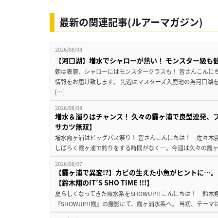
最新の関連記事(ルアーマガジン)
2026/08/08
【河口湖】増水でシャローが熱い！ モンスター級も
朝は表層、シャローにはモンスタークラスも！ 皆さんこんに
情報をお届け致します。 先週はマスターズ入鹿池の為河口湖
[…]
2026/08/08
増水＆濁りはチャンス！ 久々の霞ヶ浦で良型連発、
サカツ無双】
増水霞ヶ浦はビッグバス祭り！ 皆さんこんにちは！ 佐々木
しばらく霞ヶ浦で釣りをする時間がなく…。今週は久々の霞ヶ浦
2026/08/07
【霞ヶ浦で異変!?】カビの生えた小魚がヒントに…。
【鈴木翔のIT’S SHO TIME !!!】
夏らしくなってきた霞水系をSHOWUP!! こんにちは！ 鈴木翔です。
『SHOWUP!!霞』の撮影にて、霞ヶ浦水系へ。 当初、テーマ