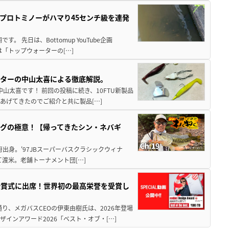
プロトミノーがハマり45センチ級を連発
 先日は、Bottomup YouTube企画
は「トップウォーターの[…]
スターの中山太喜による徹底解説。
中山太喜です！ 前回の投稿に続き、10FTU新製品
あげてきたのでご紹介と共に製品[…]
グの極意！【帰ってきたシン・ネバギ
府出身。'97JBスーパーバスクラシックウィナ
経て渡米。老舗トーナメント団[…]
授賞式に出席！世界初の最高栄誉を受賞し
り、メガバスCEOの伊東由樹氏は、2026年登場
インアワード2026「ベスト・オブ・[…]