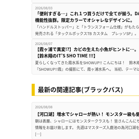
2026/08/03
「便利すぎる…」これ１つ買うだけで全てが揃う。D
機能性抜群。限定カラーでオシャレなデザインに。
「ハンドルストッパー」と「トランスフォーム仕様」がもたらす
発売される「タックルボックスTB カスタム プレッソSP」。
2026/08/07
【霞ヶ浦で異変!?】カビの生えた小魚がヒントに…。
【鈴木翔のIT’S SHO TIME !!!】
夏らしくなってきた霞水系をSHOWUP!! こんにちは！ 鈴木翔です。
『SHOWUP!!霞』の撮影にて、霞ヶ浦水系へ。 当初、テーマ
最新の関連記事(ブラックバス)
2026/08/08
【河口湖】増水でシャローが熱い！ モンスター級も
朝は表層、シャローにはモンスタークラスも！ 皆さんこんに
情報をお届け致します。 先週はマスターズ入鹿池の為河口湖
[…]