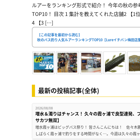
ルアーをランキング形式で紹介！ 今年の秋の参考
TOP10！ 目次 1 集計を教えてくれた店舗2 
4 【3 […]
【この記事を最初から読む】
秋のバス釣り人気ルアーランキングTOP10【Lureイチバン梅田店
最新の投稿記事(全体)
2026/08/08
増水＆濁りはチャンス！ 久々の霞ヶ浦で良型連発、
サカツ無双】
増水霞ヶ浦はビッグバス祭り！ 皆さんこんにちは！ 佐々木
しばらく霞ヶ浦で釣りをする時間がなく…。今週は久々の霞ヶ浦