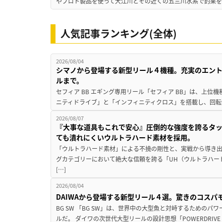
やプロト製品を使って大江川とその近くの五三川水系で釣果を
人気記事ランキング(全体)
2026/08/04
シマノから登場する新型リール４機種。充実のエン
ルまで。
セフィア BB エギング専用リール「セフィア BB」は、上
ニティドライブ」と「インフィニティクロス」を搭載し、回転
2026/08/07
『大事な道具もこれで安心』圧倒的な強度を誇るタ
ても潰れにくいウルトラハード素材を採用。
「ウルトラハード素材」による不撓の剛性と、実戦から導き出
グカテゴリーにおいて絶大な信頼を誇る「UH（ウルトラハー
[…]
2026/08/04
DAIWAから登場する新型リール４選。驚きのコス
BG SW 「BG SW」は、世界中の大型魚と対峙するための
ルだ。 ダイワの次世代大型リールの設計思想「POWERDRIVE D