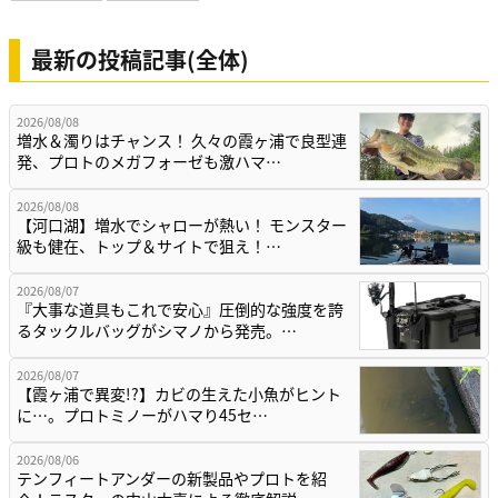
最新の投稿記事(全体)
2026/08/08
増水＆濁りはチャンス！ 久々の霞ヶ浦で良型連
発、プロトのメガフォーゼも激ハマ…
2026/08/08
【河口湖】増水でシャローが熱い！ モンスター
級も健在、トップ＆サイトで狙え！…
2026/08/07
『大事な道具もこれで安心』圧倒的な強度を誇
るタックルバッグがシマノから発売。…
2026/08/07
【霞ヶ浦で異変!?】カビの生えた小魚がヒント
に…。プロトミノーがハマり45セ…
2026/08/06
テンフィートアンダーの新製品やプロトを紹