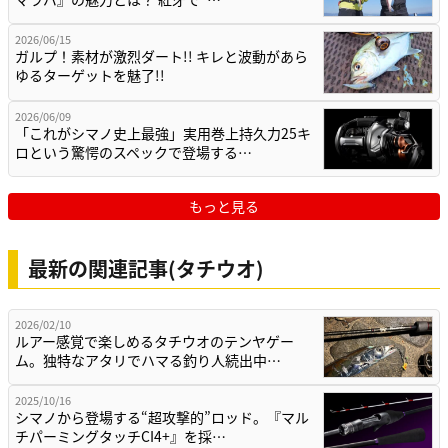
2026/06/15
ガルプ！素材が激烈ダート!! キレと波動があら
ゆるターゲットを魅了!!
2026/06/09
「これがシマノ史上最強」実用巻上持久力25キ
ロという驚愕のスペックで登場する…
もっと見る
最新の関連記事(タチウオ)
2026/02/10
ルアー感覚で楽しめるタチウオのテンヤゲー
ム。独特なアタリでハマる釣り人続出中…
2025/10/16
シマノから登場する“超攻撃的”ロッド。『マル
チパーミングタッチCI4+』を採…