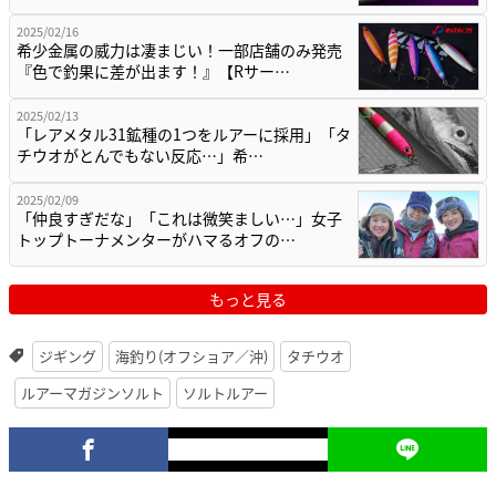
2025/02/16
希少金属の威力は凄まじい！一部店舗のみ発売
『色で釣果に差が出ます！』【Rサー…
2025/02/13
「レアメタル31鉱種の1つをルアーに採用」「タ
チウオがとんでもない反応…」希…
2025/02/09
「仲良すぎだな」「これは微笑ましい…」女子
トップトーナメンターがハマるオフの…
もっと見る
ジギング
海釣り(オフショア／沖)
タチウオ
ルアーマガジンソルト
ソルトルアー