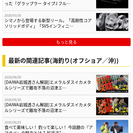
った『グラップラー タイプJ フル…
2026/03/30
シマノから登場する新型リール。「高剛性コア
ソリッドボディ」「SVSインフィニ…
もっと見る
最新の関連記事(海釣り(オフショア／沖))
2026/06/30
[DAIWA岩城透さん解説]エメラルダスイカメタ
ルシリーズで難攻不落の沼津エ…
2026/06/30
[DAIWA岩城透さん解説]エメラルダスイカメタ
ルシリーズで難攻不落の沼津エ…
2026/06/25
食べて美味しい！ 釣って楽しい！ 今話題の『ア
マラバ』の魅力とは？ 紅牙で“…