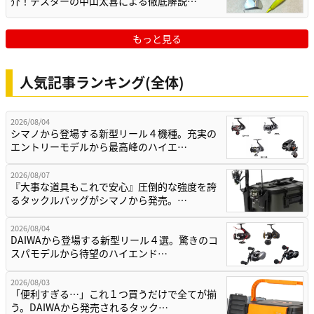
介！テスターの中山太喜による徹底解説…
もっと見る
人気記事ランキング(全体)
2026/08/04
シマノから登場する新型リール４機種。充実の
エントリーモデルから最高峰のハイエ…
2026/08/07
『大事な道具もこれで安心』圧倒的な強度を誇
るタックルバッグがシマノから発売。…
2026/08/04
DAIWAから登場する新型リール４選。驚きのコ
スパモデルから待望のハイエンド…
2026/08/03
「便利すぎる…」これ１つ買うだけで全てが揃
う。DAIWAから発売されるタック…