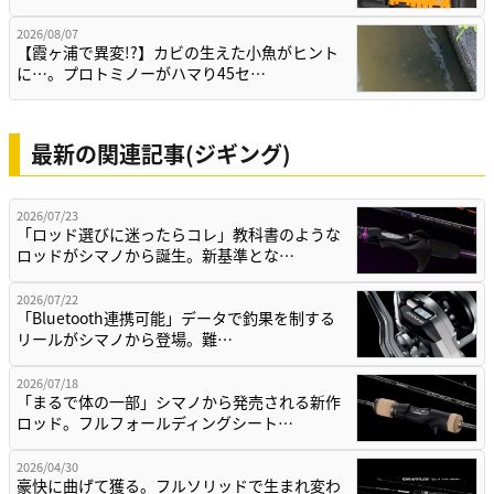
2026/08/07
【霞ヶ浦で異変!?】カビの生えた小魚がヒント
に…。プロトミノーがハマり45セ…
最新の関連記事(ジギング)
2026/07/23
「ロッド選びに迷ったらコレ」教科書のような
ロッドがシマノから誕生。新基準とな…
2026/07/22
「Bluetooth連携可能」データで釣果を制する
リールがシマノから登場。難…
2026/07/18
「まるで体の一部」シマノから発売される新作
ロッド。フルフォールディングシート…
2026/04/30
豪快に曲げて獲る。フルソリッドで生まれ変わ