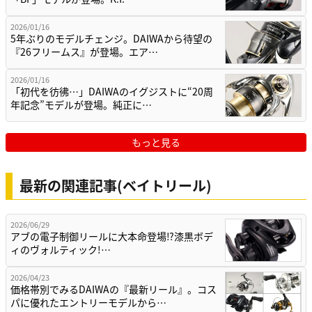
2026/01/16
5年ぶりのモデルチェンジ。DAIWAから待望の
『26フリームス』が登場。エア…
2026/01/16
「初代を彷彿…」DAIWAのイグジストに“20周
年記念”モデルが登場。純正に…
もっと見る
最新の関連記事(ベイトリール)
2026/06/29
アブの電子制御リールに大本命登場⁉漆黒ボデ
ィのヴォルティック!…
2026/04/23
価格帯別でみるDAIWAの『最新リール』。コス
パに優れたエントリーモデルから…