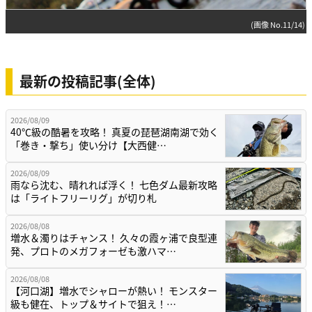
(画像 No.11/14)
最新の投稿記事(全体)
2026/08/09
40℃級の酷暑を攻略！ 真夏の琵琶湖南湖で効く
「巻き・撃ち」使い分け【大西健…
2026/08/09
雨なら沈む、晴れれば浮く！ 七色ダム最新攻略
は「ライトフリーリグ」が切り札
2026/08/08
増水＆濁りはチャンス！ 久々の霞ヶ浦で良型連
発、プロトのメガフォーゼも激ハマ…
2026/08/08
【河口湖】増水でシャローが熱い！ モンスター
級も健在、トップ＆サイトで狙え！…