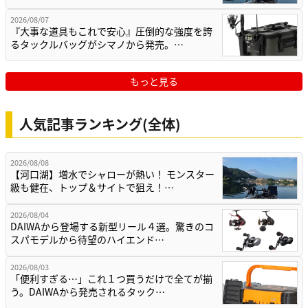
2026/08/07
『大事な道具もこれで安心』圧倒的な強度を誇
るタックルバッグがシマノから発売。…
もっと見る
人気記事ランキング(全体)
2026/08/08
【河口湖】増水でシャローが熱い！ モンスター
級も健在、トップ＆サイトで狙え！…
2026/08/04
DAIWAから登場する新型リール４選。驚きのコ
スパモデルから待望のハイエンド…
2026/08/03
「便利すぎる…」これ１つ買うだけで全てが揃
う。DAIWAから発売されるタック…