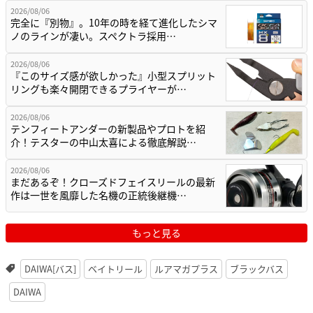
2026/08/06
完全に『別物』。10年の時を経て進化したシマ
ノのラインが凄い。スペクトラ採用…
2026/08/06
『このサイズ感が欲しかった』小型スプリット
リングも楽々開閉できるプライヤーが…
2026/08/06
テンフィートアンダーの新製品やプロトを紹
介！テスターの中山太喜による徹底解説…
2026/08/06
まだあるぞ！クローズドフェイスリールの最新
作は一世を風靡した名機の正統後継機…
もっと見る
DAIWA[バス]
ベイトリール
ルアマガプラス
ブラックバス
DAIWA