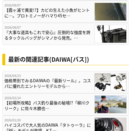
2026/08/07
【霞ヶ浦で異変!?】カビの生えた小魚がヒント
に…。プロトミノーがハマり45セ…
2026/08/07
『大事な道具もこれで安心』圧倒的な強度を誇
るタックルバッグがシマノから発売。…
最新の関連記事(DAIWA[バス])
2026/04/23
価格帯別でみるDAIWAの『最新リール』。コス
パに優れたエントリーモデルから…
2026/02/14
【初場所攻略】バス釣り最後の秘境⁉「柳川ク
リーク」に佐々木勝也…
2026/01/20
ハイコスパで大人気のDAIWA『タトゥーラ』に
「BF」モデルが登場。K.T.…