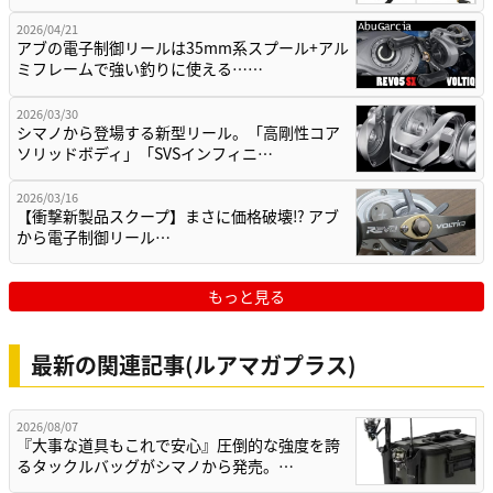
2026/04/21
アブの電子制御リールは35mm系スプール+アル
ミフレームで強い釣りに使える……
2026/03/30
シマノから登場する新型リール。「高剛性コア
ソリッドボディ」「SVSインフィニ…
2026/03/16
【衝撃新製品スクープ】まさに価格破壊⁉ アブ
から電子制御リール…
もっと見る
最新の関連記事(ルアマガプラス)
2026/08/07
『大事な道具もこれで安心』圧倒的な強度を誇
るタックルバッグがシマノから発売。…