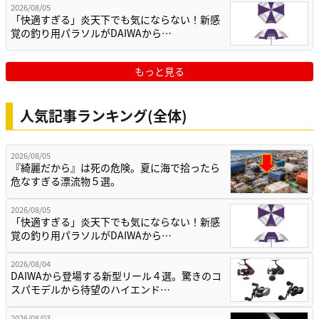
2026/08/05
「快適すぎる」炎天下でも気にならない！新感
覚の釣り用パラソルがDAIWAから…
もっと見る
人気記事ランキング(全体)
2026/08/05
『綺麗だから』は死の危険。夏に海で拾ったら
危なすぎる漂流物５選。
2026/08/05
「快適すぎる」炎天下でも気にならない！新感
覚の釣り用パラソルがDAIWAから…
2026/08/04
DAIWAから登場する新型リール４選。驚きのコ
スパモデルから待望のハイエンド…
2026/08/03