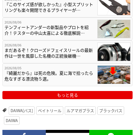
『このサイズ感が欲しかった』小型スプリット
リングも楽々開閉できるプライヤーが…
2026/08/06
テンフィートアンダーの新製品やプロトを紹
介！テスターの中山太喜による徹底解説…
2026/08/06
まだあるぞ！クローズドフェイスリールの最新
作は一世を風靡した名機の正統後継機…
2026/08/05
『綺麗だから』は死の危険。夏に海で拾ったら
危なすぎる漂流物５選。
もっと見る
DAIWA[バス]
ベイトリール
ルアマガプラス
ブラックバス
DAIWA