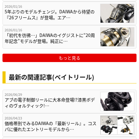
2026/01/16
5年ぶりのモデルチェンジ。DAIWAから待望の
『26フリームス』が登場。エア…
2026/01/16
「初代を彷彿…」DAIWAのイグジストに“20周
年記念”モデルが登場。純正に…
もっと見る
最新の関連記事(ベイトリール)
2026/06/29
アブの電子制御リールに大本命登場⁉漆黒ボデ
ィのヴォルティック!…
2026/04/23
価格帯別でみるDAIWAの『最新リール』。コス
パに優れたエントリーモデルから…