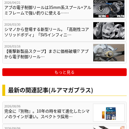
2026/04/21
アブの電子制御リールは35mm系スプール+アル
ミフレームで強い釣りに使える……
2026/03/30
シマノから登場する新型リール。「高剛性コア
ソリッドボディ」「SVSインフィニ…
2026/03/16
【衝撃新製品スクープ】まさに価格破壊⁉ アブ
から電子制御リール…
もっと見る
最新の関連記事(ルアマガプラス)
2026/08/06
完全に『別物』。10年の時を経て進化したシマ
ノのラインが凄い。スペクトラ採用…
2026/08/06