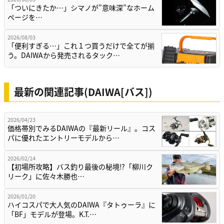
「ついにきたか…」シマノが”意味深”なホーム
ページを…
2026/08/03
「便利すぎる…」これ１つ買うだけで全てが揃
う。DAIWAから発売されるタック…
最新の関連記事(DAIWA[バス])
2026/04/23
価格帯別でみるDAIWAの『最新リール』。コス
パに優れたエントリーモデルから…
2026/02/14
【初場所攻略】バス釣り最後の秘境⁉「柳川ク
リーク」に佐々木勝也…
2026/01/20
ハイコスパで大人気のDAIWA『タトゥーラ』に
「BF」モデルが登場。K.T.…