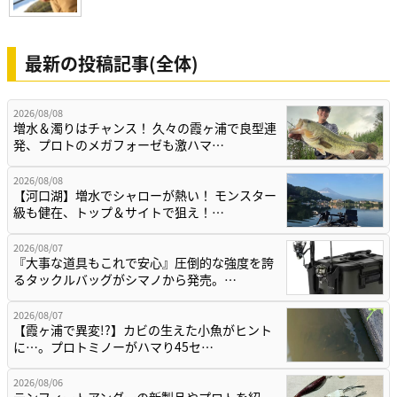
最新の投稿記事(全体)
2026/08/08
増水＆濁りはチャンス！ 久々の霞ヶ浦で良型連
発、プロトのメガフォーゼも激ハマ…
2026/08/08
【河口湖】増水でシャローが熱い！ モンスター
級も健在、トップ＆サイトで狙え！…
2026/08/07
『大事な道具もこれで安心』圧倒的な強度を誇
るタックルバッグがシマノから発売。…
2026/08/07
【霞ヶ浦で異変!?】カビの生えた小魚がヒント
に…。プロトミノーがハマり45セ…
2026/08/06
テンフィートアンダーの新製品やプロトを紹