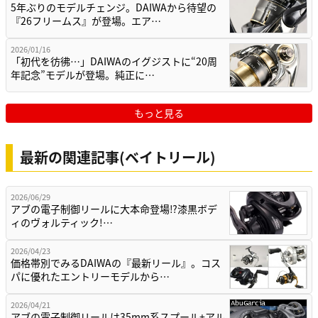
5年ぶりのモデルチェンジ。DAIWAから待望の
『26フリームス』が登場。エア…
2026/01/16
「初代を彷彿…」DAIWAのイグジストに“20周
年記念”モデルが登場。純正に…
もっと見る
最新の関連記事(ベイトリール)
2026/06/29
アブの電子制御リールに大本命登場⁉漆黒ボデ
ィのヴォルティック!…
2026/04/23
価格帯別でみるDAIWAの『最新リール』。コス
パに優れたエントリーモデルから…
2026/04/21
アブの電子制御リールは35mm系スプール+アル