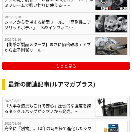
ミフレームで強い釣りに使える……
2026/03/30
シマノから登場する新型リール。「高剛性コア
ソリッドボディ」「SVSインフィニ…
2026/03/16
【衝撃新製品スクープ】まさに価格破壊⁉ アブ
から電子制御リール…
もっと見る
最新の関連記事(ルアマガプラス)
2026/08/07
『大事な道具もこれで安心』圧倒的な強度を誇
るタックルバッグがシマノから発売。…
2026/08/06
完全に『別物』。10年の時を経て進化したシマ