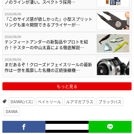
ノのラインが凄い。スペクトラ採用…
2026/08/06
『このサイズ感が欲しかった』小型スプリット
リングも楽々開閉できるプライヤーが…
2026/08/06
テンフィートアンダーの新製品やプロトを紹
介！テスターの中山太喜による徹底解説…
2026/08/06
まだあるぞ！クローズドフェイスリールの最新
作は一世を風靡した名機の正統後継機…
もっと見る
DAIWA[バス]
ベイトリール
ルアマガプラス
ブラックバス
DAIWA