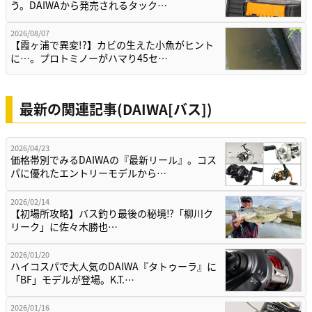
う。DAIWAから発売されるタック…
2026/08/07
【霞ヶ浦で異変!?】カビの生えた小魚がヒント
に…。プロトミノーがハマり45セ…
最新の関連記事(DAIWA[バス])
2026/04/23
価格帯別でみるDAIWAの『最新リール』。コス
パに優れたエントリーモデルから…
2026/02/14
【初場所攻略】バス釣り最後の秘境⁉「柳川ク
リーク」に佐々木勝也…
2026/01/20
ハイコスパで大人気のDAIWA『タトゥーラ』に
「BF」モデルが登場。K.T.…
2026/01/16