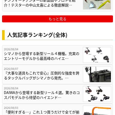
介！テスターの中山太喜による徹底解説…
もっと見る
人気記事ランキング(全体)
2026/08/04
シマノから登場する新型リール４機種。充実の
エントリーモデルから最高峰のハイエ…
2026/08/07
『大事な道具もこれで安心』圧倒的な強度を誇
るタックルバッグがシマノから発売。…
2026/08/04
DAIWAから登場する新型リール４選。驚きのコ
スパモデルから待望のハイエンド…
2026/08/03
「便利すぎる…」これ１つ買うだけで全てが揃