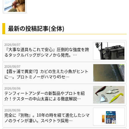
最新の投稿記事(全体)
2026/08/07
『大事な道具もこれで安心』圧倒的な強度を誇
るタックルバッグがシマノから発売。…
2026/08/07
【霞ヶ浦で異変!?】カビの生えた小魚がヒント
に…。プロトミノーがハマり45セ…
2026/08/06
テンフィートアンダーの新製品やプロトを紹
介！テスターの中山太喜による徹底解説…
2026/08/06
完全に『別物』。10年の時を経て進化したシマ
ノのラインが凄い。スペクトラ採用…