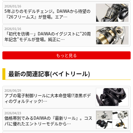
2026/01/16
5年ぶりのモデルチェンジ。DAIWAから待望の
『26フリームス』が登場。エア…
2026/01/16
「初代を彷彿…」DAIWAのイグジストに“20周
年記念”モデルが登場。純正に…
もっと見る
最新の関連記事(ベイトリール)
2026/06/29
アブの電子制御リールに大本命登場⁉漆黒ボデ
ィのヴォルティック!…
2026/04/23
価格帯別でみるDAIWAの『最新リール』。コス
パに優れたエントリーモデルから…