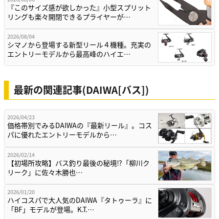
『このサイズ感が欲しかった』小型スプリット
リングも楽々開閉できるプライヤーが…
2026/08/04
シマノから登場する新型リール４機種。充実の
エントリーモデルから最高峰のハイエ…
最新の関連記事(DAIWA[バス])
2026/04/23
価格帯別でみるDAIWAの『最新リール』。コス
パに優れたエントリーモデルから…
2026/02/14
【初場所攻略】バス釣り最後の秘境⁉「柳川ク
リーク」に佐々木勝也…
2026/01/20
ハイコスパで大人気のDAIWA『タトゥーラ』に
「BF」モデルが登場。K.T.…