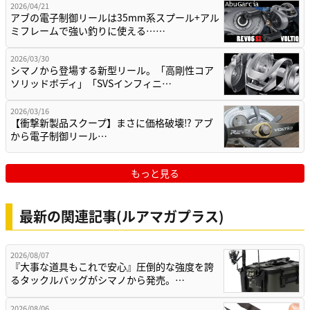
2026/04/21
アブの電子制御リールは35mm系スプール+アル
ミフレームで強い釣りに使える……
2026/03/30
シマノから登場する新型リール。「高剛性コア
ソリッドボディ」「SVSインフィニ…
2026/03/16
【衝撃新製品スクープ】まさに価格破壊⁉ アブ
から電子制御リール…
もっと見る
最新の関連記事(ルアマガプラス)
2026/08/07
『大事な道具もこれで安心』圧倒的な強度を誇
るタックルバッグがシマノから発売。…
2026/08/06