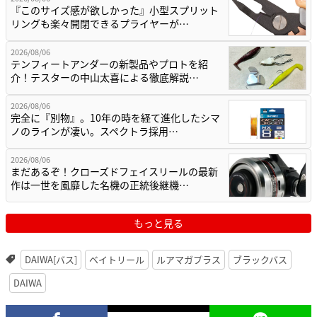
『このサイズ感が欲しかった』小型スプリット
リングも楽々開閉できるプライヤーが…
2026/08/06
テンフィートアンダーの新製品やプロトを紹
介！テスターの中山太喜による徹底解説…
2026/08/06
完全に『別物』。10年の時を経て進化したシマ
ノのラインが凄い。スペクトラ採用…
2026/08/06
まだあるぞ！クローズドフェイスリールの最新
作は一世を風靡した名機の正統後継機…
もっと見る
DAIWA[バス]
ベイトリール
ルアマガプラス
ブラックバス
DAIWA