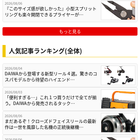
2026/08/06
『このサイズ感が欲しかった』小型スプリット
リングも楽々開閉できるプライヤーが…
もっと見る
人気記事ランキング(全体)
2026/08/04
DAIWAから登場する新型リール４選。驚きのコ
スパモデルから待望のハイエンド…
2026/08/03
「便利すぎる…」これ１つ買うだけで全てが揃
う。DAIWAから発売されるタック…
2026/08/06
まだあるぞ！クローズドフェイスリールの最新
作は一世を風靡した名機の正統後継機…
2026/08/06