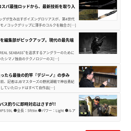
のコスパ最強ロッドから、最新技術を取り入
タッグが生み出すポイズングロリアスが、第4世代
モノコックグリップに薄手のコルクを融合さ[…]
ドを編集部がピックアップ。現代の最先端
AL SEABASS”を追求するアングラーのために
たシマノ独自のテクノロジーのス[…]
触ったら最後の釣竿『デジーノ』の歩み
0年ほど前、記者はJBマスターズの野尻湖戦で神谷勇紀
していたロッドはすべて自作品[…]
バス釣りに即時対応はさすが!!
S 59L ●全長：5ft9in ●パワー：Light ●ルア