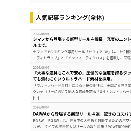
人気記事ランキング(全体)
2026/08/04
シマノから登場する新型リール４機種。充実のエン
ルまで。
セフィア BB エギング専用リール「セフィア BB」は、上
ニティドライブ」と「インフィニティクロス」を搭載し、回転
2026/08/07
『大事な道具もこれで安心』圧倒的な強度を誇るタ
ても潰れにくいウルトラハード素材を採用。
「ウルトラハード素材」による不撓の剛性と、実戦から導き出
グカテゴリーにおいて絶大な信頼を誇る「UH（ウルトラハー
[…]
2026/08/04
DAIWAから登場する新型リール４選。驚きのコス
BG SW 「BG SW」は、世界中の大型魚と対峙するための
ルだ。 ダイワの次世代大型リールの設計思想「POWERDRIVE D