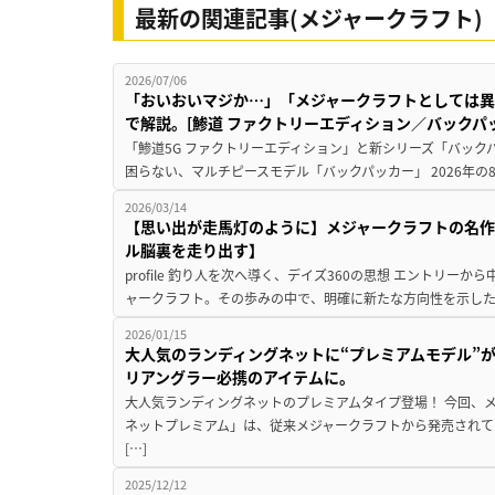
最新の関連記事(メジャークラフト)
2026/07/06
「おいおいマジか…」「メジャークラフトとしては異
で解説。[鯵道 ファクトリーエディション／バックパ
「鯵道5G ファクトリーエディション」と新シリーズ「バック
困らない、マルチピースモデル「バックパッカー」 2026年の
2026/03/14
【思い出が走馬灯のように】メジャークラフトの名
ル脳裏を走り出す】
profile 釣り人を次へ導く、デイズ360の思想 エントリ
ャークラフト。その歩みの中で、明確に新たな方向性を示したの
2026/01/15
大人気のランディングネットに“プレミアムモデル”
リアングラー必携のアイテムに。
大人気ランディングネットのプレミアムタイプ登場！ 今回、
ネットプレミアム」は、従来メジャークラフトから発売されて
[…]
2025/12/12