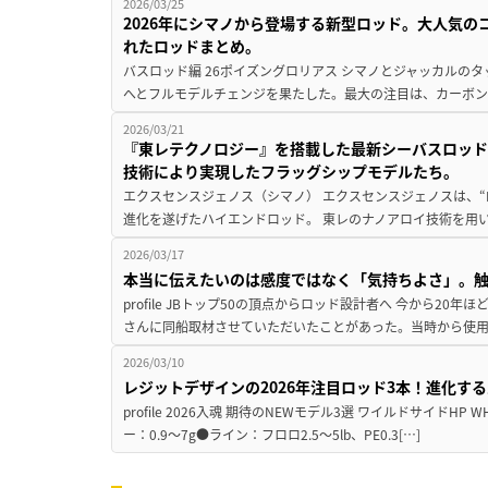
2026/03/25
2026年にシマノから登場する新型ロッド。大人気
れたロッドまとめ。
バスロッド編 26ポイズングロリアス シマノとジャッカルの
へとフルモデルチェンジを果たした。最大の注目は、カーボン
2026/03/21
『東レテクノロジー』を搭載した最新シーバスロッ
技術により実現したフラッグシップモデルたち。
エクスセンスジェノス（シマノ） エクスセンスジェノスは、“RE
進化を遂げたハイエンドロッド。 東レのナノアロイ技術を用い
2026/03/17
本当に伝えたいのは感度ではなく「気持ちよさ」。
profile JBトップ50の頂点からロッド設計者へ 今から2
さんに同船取材させていただいたことがあった。当時から使用
2026/03/10
レジットデザインの2026年注目ロッド3本！進化する
profile 2026入魂 期待のNEWモデル3選 ワイルドサイドHP WHP
ー：0.9〜7g●ライン：フロロ2.5〜5lb、PE0.3[…]