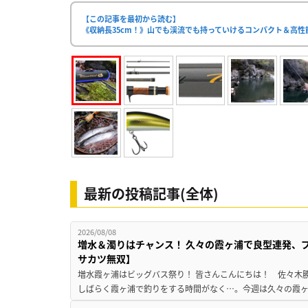
【この記事を最初から読む】
《収納長35cm！》山でも渓流でも持っていけるコンパクト＆高性
最新の投稿記事(全体)
2026/08/08
増水＆濁りはチャンス！ 久々の霞ヶ浦で良型連発、
サカツ無双】
増水霞ヶ浦はビッグバス祭り！ 皆さんこんにちは！ 佐々木
しばらく霞ヶ浦で釣りをする時間がなく…。今週は久々の霞ヶ浦