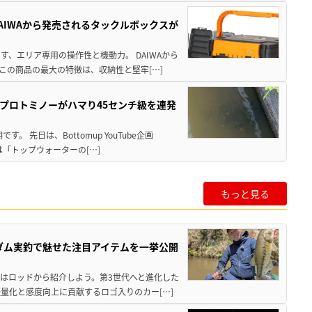
AIWAから発売されるタックルボックスが
、エリア専用の操作性と機動力。 DAIWAから
この商品の最大の特徴は、収納性と堅牢[…]
プロトミノーがハマり45センチ級を連発
 先日は、Bottomup YouTube企画
は「トップウォーターの[…]
もっと見る
英ダム実釣で魅せた注目アイテムを一挙公開
ずはロッドから紹介しよう。第3世代へと進化した
量化と感度向上に貢献するロゴ入りのカー[…]