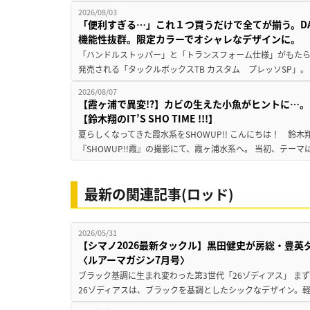
2026/08/03
「便利すぎる…」これ１つ買うだけで全てが揃う。D
機能性抜群。限定カラーでオシャレなデザインに。
「ハンドルストッパー」と「トランスフォーム仕様」がもたらす
発売される「タックルボックスTB カスタム プレッソSP」。
2026/08/07
【霞ヶ浦で異変!?】カビの生えた小魚がヒントに…。
【鈴木翔のIT’S SHO TIME !!!】
夏らしくなってきた霞水系をSHOWUP!! こんにちは！ 鈴木翔です。
『SHOWUP!!霞』の撮影にて、霞ヶ浦水系へ。 当初、テーマ
最新の関連記事(ロッド)
2026/05/31
【シマノ2026最新タックル】黒田健史が房総・豊
〈ルアーマガジン7月号〉
ブラック基調に生まれ変わった第3世代「26ゾディアス」 ま
26ゾディアスは、ブラックを基調としたシックなデザイン。軽