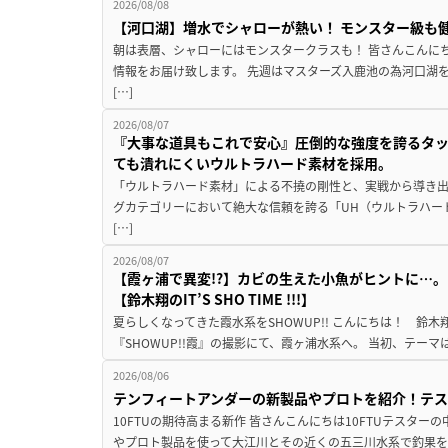
2026/08/08
【河口湖】増水でシャローが熱い！ モンスター級も
朝は表層、シャローにはモンスタークラスも！ 皆さんこんに
情報をお届け致します。 先週はマスターズ入鹿池の為河口湖
[…]
2026/08/07
『大事な道具もこれで安心』圧倒的な強度を誇るタ
ても潰れにくいウルトラハード素材を採用。
「ウルトラハード素材」による不撓の剛性と、実戦から導き出
グカテゴリーにおいて絶大な信頼を誇る「UH（ウルトラハー
[…]
2026/08/07
【霞ヶ浦で異変!?】カビの生えた小魚がヒントに…。
【鈴木翔のIT’S SHO TIME !!!】
夏らしくなってきた霞水系をSHOWUP!! こんにちは！ 鈴木翔です。
『SHOWUP!!霞』の撮影にて、霞ヶ浦水系へ。 当初、テーマ
2026/08/06
テンフィートアンダーの新製品やプロトを紹介！テ
10FTUの期待高まる新作 皆さんこんにちは10FTUテスターの
やプロト製品を使って大江川とその近くの五三川水系で釣果を