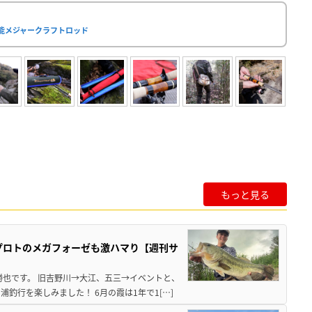
能メジャークラフトロッド
もっと見る
プロトのメガフォーゼも激ハマり【週刊サ
勝也です。 旧吉野川→大江、五三→イベントと、
釣行を楽しみました！ 6月の霞は1年で1[…]