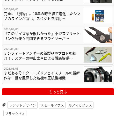
2026/08/06
完全に『別物』。10年の時を経て進化したシマ
ノのラインが凄い。スペクトラ採用…
2026/08/06
『このサイズ感が欲しかった』小型スプリット
リングも楽々開閉できるプライヤーが…
2026/08/06
テンフィートアンダーの新製品やプロトを紹
介！テスターの中山太喜による徹底解説…
2026/08/06
まだあるぞ！クローズドフェイスリールの最新
作は一世を風靡した名機の正統後継機…
もっと見る
レジットデザイン
スモールマウス
ルアマガプラス
ブラックバス