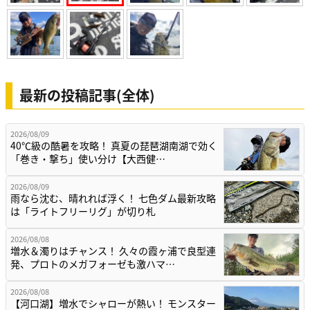
最新の投稿記事(全体)
2026/08/09
40℃級の酷暑を攻略！ 真夏の琵琶湖南湖で効く
「巻き・撃ち」使い分け【大西健…
2026/08/09
雨なら沈む、晴れれば浮く！ 七色ダム最新攻略
は「ライトフリーリグ」が切り札
2026/08/08
増水＆濁りはチャンス！ 久々の霞ヶ浦で良型連
発、プロトのメガフォーゼも激ハマ…
2026/08/08
【河口湖】増水でシャローが熱い！ モンスター