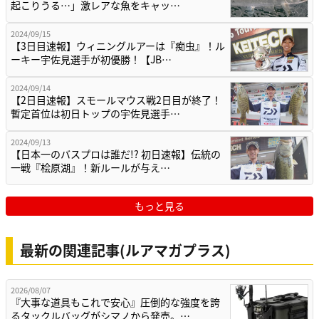
起こりうる…」激レアな魚をキャッ…
2024/09/15
【3日目速報】ウィニングルアーは『痴虫』！ル
ーキー宇佐見選手が初優勝！【JB…
2024/09/14
【2日目速報】スモールマウス戦2日目が終了！
暫定首位は初日トップの宇佐見選手…
2024/09/13
【日本一のバスプロは誰だ!? 初日速報】伝統の
一戦『桧原湖』！新ルールが与え…
もっと見る
最新の関連記事(ルアマガプラス)
2026/08/07
『大事な道具もこれで安心』圧倒的な強度を誇
るタックルバッグがシマノから発売。…