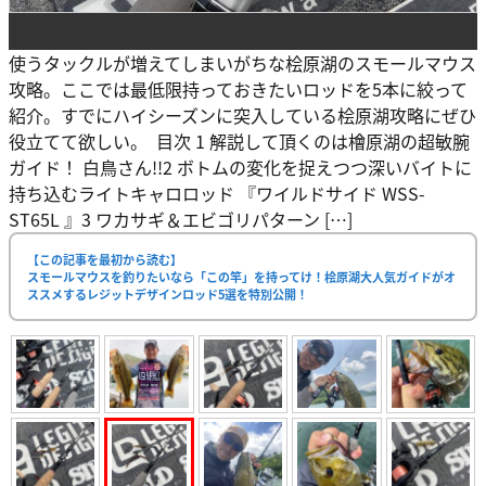
使うタックルが増えてしまいがちな桧原湖のスモールマウス
攻略。ここでは最低限持っておきたいロッドを5本に絞って
紹介。すでにハイシーズンに突入している桧原湖攻略にぜひ
役立てて欲しい。 目次 1 解説して頂くのは檜原湖の超敏腕
ガイド！ 白鳥さん!!2 ボトムの変化を捉えつつ深いバイトに
持ち込むライトキャロロッド 『ワイルドサイド WSS-
ST65L 』3 ワカサギ＆エビゴリパターン […]
【この記事を最初から読む】
スモールマウスを釣りたいなら「この竿」を持ってけ！桧原湖大人気ガイドがオ
ススメするレジットデザインロッド5選を特別公開！