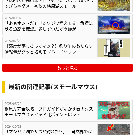
すぎちゃダメ」初秋の桧原湖スモール…
2024/09/02
「あぁホントだ」「ジワジワ増えてる」魚探に
映る魚影を確認。少しずつだが季節が…
2024/07/25
【感度が落ちるってマジ？】釣り竿のもたらす
情報量がグッと増える『ハードソリッ…
もっと見る
最新の関連記事(スモールマウス)
2025/06/20
檜原湖完全攻略！プロガイドが明かす春の対ス
モールマウスメソッド【ポイントはラ…
2024/10/15
「マジか？湖でサバが釣れた!?」「自然界では