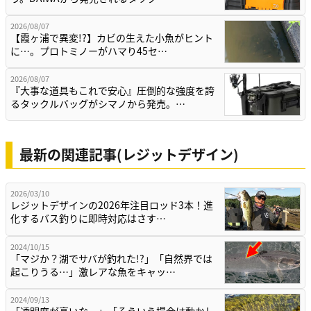
2026/08/07
【霞ヶ浦で異変!?】カビの生えた小魚がヒント
に…。プロトミノーがハマり45セ…
2026/08/07
『大事な道具もこれで安心』圧倒的な強度を誇
るタックルバッグがシマノから発売。…
最新の関連記事(レジットデザイン)
2026/03/10
レジットデザインの2026年注目ロッド3本！進
化するバス釣りに即時対応はさす…
2024/10/15
「マジか？湖でサバが釣れた!?」「自然界では
起こりうる…」激レアな魚をキャッ…
2024/09/13
「透明度が高いな…」「そういう場合は動かし