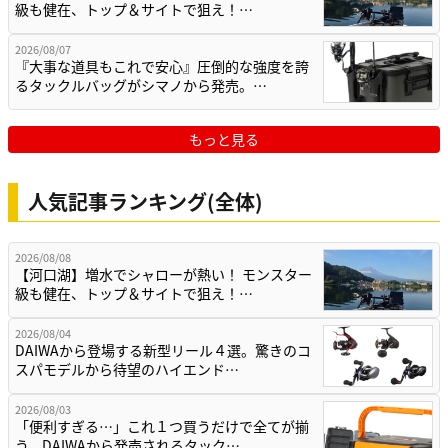
級も健在、トップ＆サイトで狙え！…
2026/08/07
『大事な道具もこれで安心』圧倒的な強度を誇
るタックルバッグがシマノから発売。…
もっと見る
人気記事ランキング(全体)
2026/08/08
【河口湖】増水でシャローが熱い！ モンスター
級も健在、トップ＆サイトで狙え！…
2026/08/04
DAIWAから登場する新型リール４選。驚きのコ
スパモデルから待望のハイエンド…
2026/08/03
「便利すぎる…」これ１つ買うだけで全てが揃
う。DAIWAから発売されるタック…