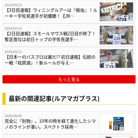
2024/09/15
【3日目速報】ウィニングルアーは『痴虫』！ル
ーキー宇佐見選手が初優勝！【JB…
2024/09/14
【2日目速報】スモールマウス戦2日目が終了！
暫定首位は初日トップの宇佐見選手…
2024/09/13
【日本一のバスプロは誰だ!? 初日速報】伝統の
一戦『桧原湖』！新ルールが与え…
もっと見る
最新の関連記事(ルアマガプラス)
2026/08/06
完全に『別物』。10年の時を経て進化したシマ
ノのラインが凄い。スペクトラ採用…