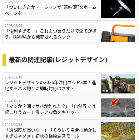
2026/08/03
「ついにきたか…」シマノが”意味深”なホーム
ページを…
2026/08/03
「便利すぎる…」これ１つ買うだけで全てが揃
う。DAIWAから発売されるタック…
最新の関連記事(レジットデザイン)
2026/03/10
レジットデザインの2026年注目ロッド3本！進
化するバス釣りに即時対応はさす…
2024/10/15
「マジか？湖でサバが釣れた!?」「自然界では
起こりうる…」激レアな魚をキャッ…
2024/09/13
「透明度が高いな…」「そういう場合は動かし
すぎちゃダメ」初秋の桧原湖スモール…