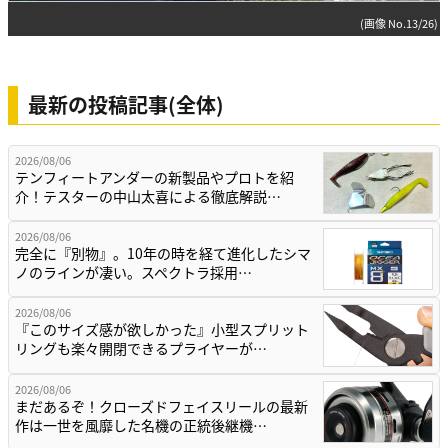
(画像 No.13/26)
最新の投稿記事(全体)
2026/08/06
テンフィートアンダーの新製品やプロトを紹
介！テスターの中山太喜による徹底解説…
2026/08/06
完全に『別物』。10年の時を経て進化したシマ
ノのラインが凄い。スペクトラ採用…
2026/08/06
『このサイズ感が欲しかった』小型スプリット
リングも楽々開閉できるプライヤーが…
2026/08/06
まだあるぞ！クローズドフェイスリールの最新
作は一世を風靡した名機の正統後継機…