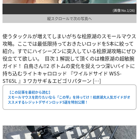
(画像 No.1/26)
縦スクロールで次の写真へ
使うタックルが増えてしまいがちな桧原湖のスモールマウス
攻略。ここでは最低限持っておきたいロッドを5本に絞って
紹介。すでにハイシーズンに突入している桧原湖攻略にぜひ
役立てて欲しい。 目次 1 解説して頂くのは檜原湖の超敏腕
ガイド！ 白鳥さん!!2 ボトムの変化を捉えつつ深いバイトに
持ち込むライトキャロロッド 『ワイルドサイド WSS-
ST65L 』3 ワカサギ＆エビゴリパターン […]
【この記事を最初から読む】
スモールマウスを釣りたいなら「この竿」を持ってけ！桧原湖大人気ガイドがオ
ススメするレジットデザインロッド5選を特別公開！