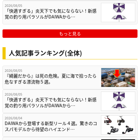
2026/08/05
「快適すぎる」炎天下でも気にならない！新感
覚の釣り用パラソルがDAIWAから…
もっと見る
人気記事ランキング(全体)
2026/08/05
『綺麗だから』は死の危険。夏に海で拾ったら
危なすぎる漂流物５選。
2026/08/05
「快適すぎる」炎天下でも気にならない！新感
覚の釣り用パラソルがDAIWAから…
2026/08/04
DAIWAから登場する新型リール４選。驚きのコ
スパモデルから待望のハイエンド…