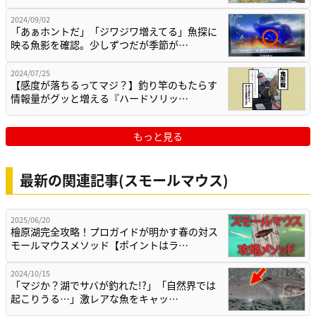
2024/09/02
「あぁホントだ」「ジワジワ増えてる」魚探に
映る魚影を確認。少しずつだが季節が…
2024/07/25
【感度が落ちるってマジ？】釣り竿のもたらす
情報量がグッと増える『ハードソリッ…
もっと見る
最新の関連記事(スモールマウス)
2025/06/20
檜原湖完全攻略！プロガイドが明かす春の対ス
モールマウスメソッド【ポイントはラ…
2024/10/15
「マジか？湖でサバが釣れた!?」「自然界では
起こりうる…」激レアな魚をキャッ…