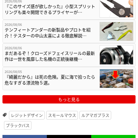
2026/08/06
『このサイズ感が欲しかった』小型スプリット
リングも楽々開閉できるプライヤーが…
2026/08/06
テンフィートアンダーの新製品やプロトを紹
介！テスターの中山太喜による徹底解説…
2026/08/06
まだあるぞ！クローズドフェイスリールの最新
作は一世を風靡した名機の正統後継機…
2026/08/05
『綺麗だから』は死の危険。夏に海で拾ったら
危なすぎる漂流物５選。
もっと見る
レジットデザイン
スモールマウス
ルアマガプラス
ブラックバス