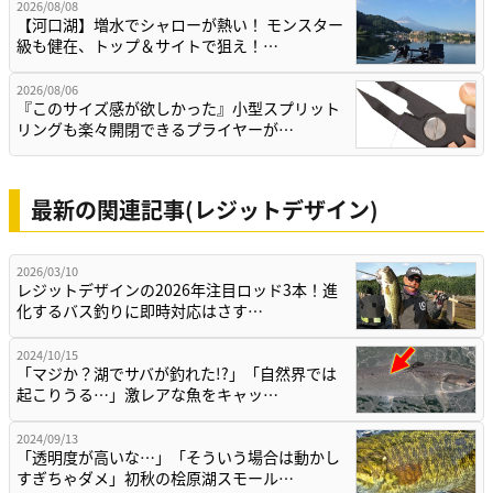
2026/08/08
【河口湖】増水でシャローが熱い！ モンスター
級も健在、トップ＆サイトで狙え！…
2026/08/06
『このサイズ感が欲しかった』小型スプリット
リングも楽々開閉できるプライヤーが…
最新の関連記事(レジットデザイン)
2026/03/10
レジットデザインの2026年注目ロッド3本！進
化するバス釣りに即時対応はさす…
2024/10/15
「マジか？湖でサバが釣れた!?」「自然界では
起こりうる…」激レアな魚をキャッ…
2024/09/13
「透明度が高いな…」「そういう場合は動かし
すぎちゃダメ」初秋の桧原湖スモール…