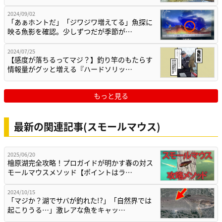
2024/09/02
「あぁホントだ」「ジワジワ増えてる」魚探に
映る魚影を確認。少しずつだが季節が…
2024/07/25
【感度が落ちるってマジ？】釣り竿のもたらす
情報量がグッと増える『ハードソリッ…
もっと見る
最新の関連記事(スモールマウス)
2025/06/20
檜原湖完全攻略！プロガイドが明かす春の対ス
モールマウスメソッド【ポイントはラ…
2024/10/15
「マジか？湖でサバが釣れた!?」「自然界では
起こりうる…」激レアな魚をキャッ…