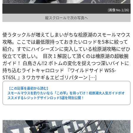
(画像 No.1/26)
縦スクロールで次の写真へ
使うタックルが増えてしまいがちな桧原湖のスモールマウス
攻略。ここでは最低限持っておきたいロッドを5本に絞って
紹介。すでにハイシーズンに突入している桧原湖攻略にぜひ
役立てて欲しい。 目次 1 解説して頂くのは檜原湖の超敏腕
ガイド！ 白鳥さん!!2 ボトムの変化を捉えつつ深いバイトに
持ち込むライトキャロロッド 『ワイルドサイド WSS-
ST65L 』3 ワカサギ＆エビゴリパターン […]
【この記事を最初から読む】
スモールマウスを釣りたいなら「この竿」を持ってけ！桧原湖大人気ガイドがオ
ススメするレジットデザインロッド5選を特別公開！