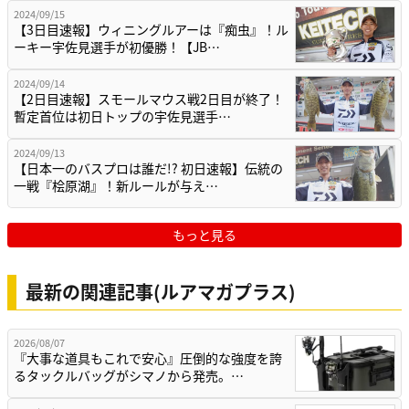
2024/09/15
【3日目速報】ウィニングルアーは『痴虫』！ル
ーキー宇佐見選手が初優勝！【JB…
2024/09/14
【2日目速報】スモールマウス戦2日目が終了！
暫定首位は初日トップの宇佐見選手…
2024/09/13
【日本一のバスプロは誰だ!? 初日速報】伝統の
一戦『桧原湖』！新ルールが与え…
もっと見る
最新の関連記事(ルアマガプラス)
2026/08/07
『大事な道具もこれで安心』圧倒的な強度を誇
るタックルバッグがシマノから発売。…