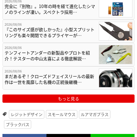
2026/08/06
完全に『別物』。10年の時を経て進化したシマ
ノのラインが凄い。スペクトラ採用…
2026/08/06
『このサイズ感が欲しかった』小型スプリット
リングも楽々開閉できるプライヤーが…
2026/08/06
テンフィートアンダーの新製品やプロトを紹
介！テスターの中山太喜による徹底解説…
2026/08/06
まだあるぞ！クローズドフェイスリールの最新
作は一世を風靡した名機の正統後継機…
もっと見る
レジットデザイン
スモールマウス
ルアマガプラス
ブラックバス