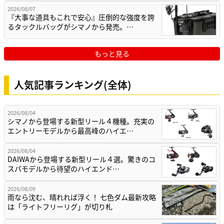
2026/08/07
『大事な道具もこれで安心』圧倒的な強度を誇
るタックルバッグがシマノから発売。…
もっと見る
人気記事ランキング(全体)
2026/08/04
シマノから登場する新型リール４機種。充実の
エントリーモデルから最高峰のハイエ…
2026/08/04
DAIWAから登場する新型リール４選。驚きのコ
スパモデルから待望のハイエンド…
2026/08/09
雨なら沈む、晴れれば浮く！ 七色ダム最新攻略
は「ライトフリーリグ」が切り札