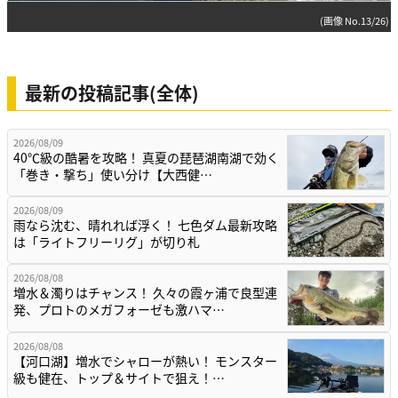
(画像 No.13/26)
最新の投稿記事(全体)
2026/08/09
40℃級の酷暑を攻略！ 真夏の琵琶湖南湖で効く
「巻き・撃ち」使い分け【大西健…
2026/08/09
雨なら沈む、晴れれば浮く！ 七色ダム最新攻略
は「ライトフリーリグ」が切り札
2026/08/08
増水＆濁りはチャンス！ 久々の霞ヶ浦で良型連
発、プロトのメガフォーゼも激ハマ…
2026/08/08
【河口湖】増水でシャローが熱い！ モンスター
級も健在、トップ＆サイトで狙え！…