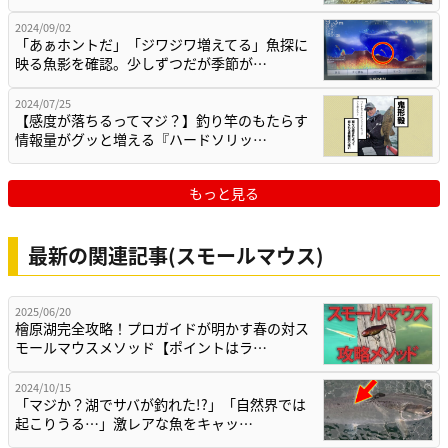
2024/09/02
「あぁホントだ」「ジワジワ増えてる」魚探に
映る魚影を確認。少しずつだが季節が…
2024/07/25
【感度が落ちるってマジ？】釣り竿のもたらす
情報量がグッと増える『ハードソリッ…
もっと見る
最新の関連記事(スモールマウス)
2025/06/20
檜原湖完全攻略！プロガイドが明かす春の対ス
モールマウスメソッド【ポイントはラ…
2024/10/15
「マジか？湖でサバが釣れた!?」「自然界では
起こりうる…」激レアな魚をキャッ…