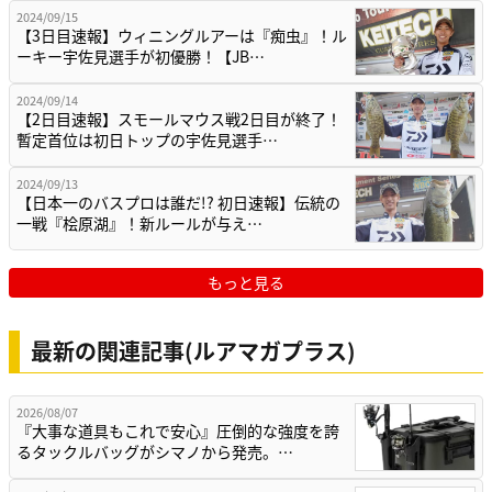
2024/09/15
【3日目速報】ウィニングルアーは『痴虫』！ル
ーキー宇佐見選手が初優勝！【JB…
2024/09/14
【2日目速報】スモールマウス戦2日目が終了！
暫定首位は初日トップの宇佐見選手…
2024/09/13
【日本一のバスプロは誰だ!? 初日速報】伝統の
一戦『桧原湖』！新ルールが与え…
もっと見る
最新の関連記事(ルアマガプラス)
2026/08/07
『大事な道具もこれで安心』圧倒的な強度を誇
るタックルバッグがシマノから発売。…