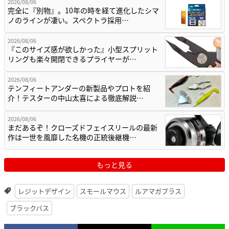
2026/08/06
完全に『別物』。10年の時を経て進化したシマ
ノのラインが凄い。スペクトラ採用…
2026/08/06
『このサイズ感が欲しかった』小型スプリット
リングも楽々開閉できるプライヤーが…
2026/08/06
テンフィートアンダーの新製品やプロトを紹
介！テスターの中山太喜による徹底解説…
2026/08/06
まだあるぞ！クローズドフェイスリールの最新
作は一世を風靡した名機の正統後継機…
もっと見る
レジットデザイン
スモールマウス
ルアマガプラス
ブラックバス