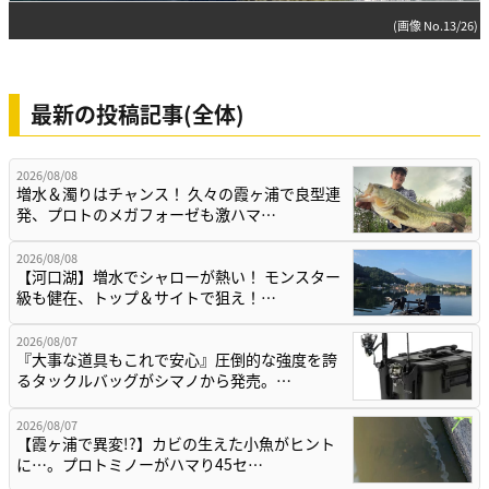
(画像 No.13/26)
最新の投稿記事(全体)
2026/08/08
増水＆濁りはチャンス！ 久々の霞ヶ浦で良型連
発、プロトのメガフォーゼも激ハマ…
2026/08/08
【河口湖】増水でシャローが熱い！ モンスター
級も健在、トップ＆サイトで狙え！…
2026/08/07
『大事な道具もこれで安心』圧倒的な強度を誇
るタックルバッグがシマノから発売。…
2026/08/07
【霞ヶ浦で異変!?】カビの生えた小魚がヒント
に…。プロトミノーがハマり45セ…