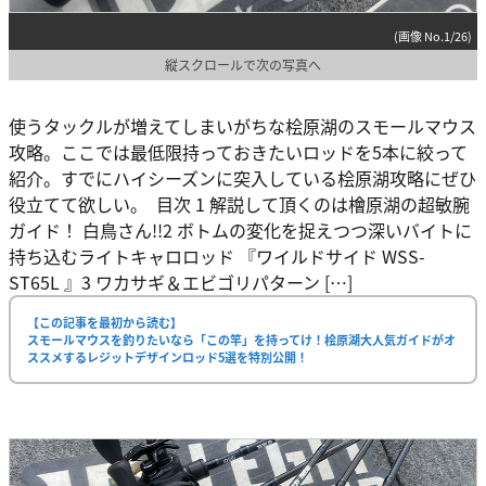
(画像 No.1/26)
縦スクロールで次の写真へ
使うタックルが増えてしまいがちな桧原湖のスモールマウス
攻略。ここでは最低限持っておきたいロッドを5本に絞って
紹介。すでにハイシーズンに突入している桧原湖攻略にぜひ
役立てて欲しい。 目次 1 解説して頂くのは檜原湖の超敏腕
ガイド！ 白鳥さん!!2 ボトムの変化を捉えつつ深いバイトに
持ち込むライトキャロロッド 『ワイルドサイド WSS-
ST65L 』3 ワカサギ＆エビゴリパターン […]
【この記事を最初から読む】
スモールマウスを釣りたいなら「この竿」を持ってけ！桧原湖大人気ガイドがオ
ススメするレジットデザインロッド5選を特別公開！