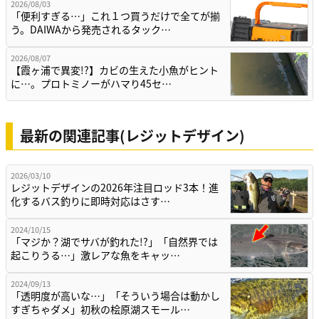
2026/08/03
「便利すぎる…」これ１つ買うだけで全てが揃
う。DAIWAから発売されるタック…
2026/08/07
【霞ヶ浦で異変!?】カビの生えた小魚がヒント
に…。プロトミノーがハマり45セ…
最新の関連記事(レジットデザイン)
2026/03/10
レジットデザインの2026年注目ロッド3本！進
化するバス釣りに即時対応はさす…
2024/10/15
「マジか？湖でサバが釣れた!?」「自然界では
起こりうる…」激レアな魚をキャッ…
2024/09/13
「透明度が高いな…」「そういう場合は動かし
すぎちゃダメ」初秋の桧原湖スモール…