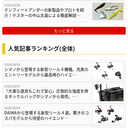
2026/08/06
テンフィートアンダーの新製品やプロトを紹
介！テスターの中山太喜による徹底解説…
もっと見る
人気記事ランキング(全体)
2026/08/04
シマノから登場する新型リール４機種。充実の
エントリーモデルから最高峰のハイエ…
2026/08/07
『大事な道具もこれで安心』圧倒的な強度を誇
るタックルバッグがシマノから発売。…
2026/08/04
DAIWAから登場する新型リール４選。驚きのコ
スパモデルから待望のハイエンド…