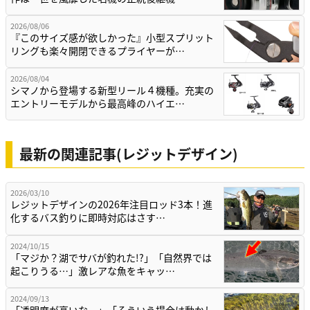
2026/08/06
『このサイズ感が欲しかった』小型スプリット
リングも楽々開閉できるプライヤーが…
2026/08/04
シマノから登場する新型リール４機種。充実の
エントリーモデルから最高峰のハイエ…
最新の関連記事(レジットデザイン)
2026/03/10
レジットデザインの2026年注目ロッド3本！進
化するバス釣りに即時対応はさす…
2024/10/15
「マジか？湖でサバが釣れた!?」「自然界では
起こりうる…」激レアな魚をキャッ…
2024/09/13
「透明度が高いな…」「そういう場合は動かし