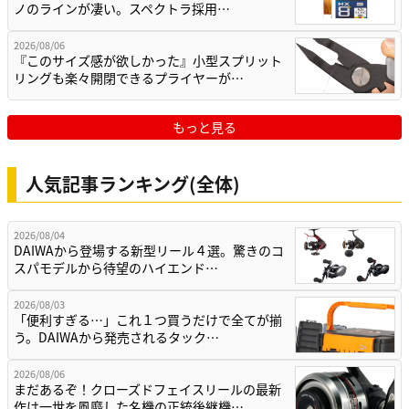
ノのラインが凄い。スペクトラ採用…
2026/08/06
『このサイズ感が欲しかった』小型スプリット
リングも楽々開閉できるプライヤーが…
もっと見る
人気記事ランキング(全体)
2026/08/04
DAIWAから登場する新型リール４選。驚きのコ
スパモデルから待望のハイエンド…
2026/08/03
「便利すぎる…」これ１つ買うだけで全てが揃
う。DAIWAから発売されるタック…
2026/08/06
まだあるぞ！クローズドフェイスリールの最新
作は一世を風靡した名機の正統後継機…