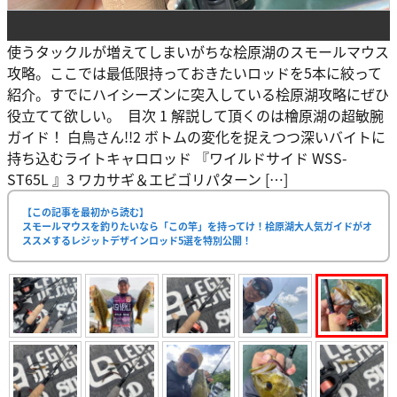
使うタックルが増えてしまいがちな桧原湖のスモールマウス
攻略。ここでは最低限持っておきたいロッドを5本に絞って
紹介。すでにハイシーズンに突入している桧原湖攻略にぜひ
役立てて欲しい。 目次 1 解説して頂くのは檜原湖の超敏腕
ガイド！ 白鳥さん!!2 ボトムの変化を捉えつつ深いバイトに
持ち込むライトキャロロッド 『ワイルドサイド WSS-
ST65L 』3 ワカサギ＆エビゴリパターン […]
【この記事を最初から読む】
スモールマウスを釣りたいなら「この竿」を持ってけ！桧原湖大人気ガイドがオ
ススメするレジットデザインロッド5選を特別公開！