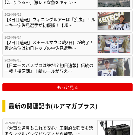
起こりうる…」激レアな魚をキャッ…
2024/09/15
【3日目速報】ウィニングルアーは『痴虫』！ル
ーキー宇佐見選手が初優勝！【JB…
2024/09/14
【2日目速報】スモールマウス戦2日目が終了！
暫定首位は初日トップの宇佐見選手…
2024/09/13
【日本一のバスプロは誰だ!? 初日速報】伝統の
一戦『桧原湖』！新ルールが与え…
もっと見る
最新の関連記事(ルアマガプラス)
2026/08/07
『大事な道具もこれで安心』圧倒的な強度を誇
るタックルバッグがシマノから発売。…