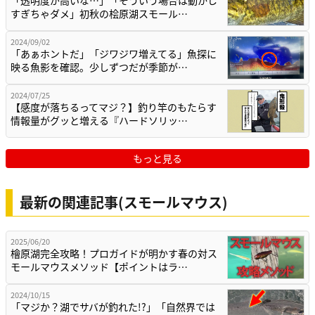
すぎちゃダメ」初秋の桧原湖スモール…
2024/09/02
「あぁホントだ」「ジワジワ増えてる」魚探に
映る魚影を確認。少しずつだが季節が…
2024/07/25
【感度が落ちるってマジ？】釣り竿のもたらす
情報量がグッと増える『ハードソリッ…
もっと見る
最新の関連記事(スモールマウス)
2025/06/20
檜原湖完全攻略！プロガイドが明かす春の対ス
モールマウスメソッド【ポイントはラ…
2024/10/15
「マジか？湖でサバが釣れた!?」「自然界では