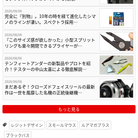
2026/08/06
完全に『別物』。10年の時を経て進化したシマ
ノのラインが凄い。スペクトラ採用…
2026/08/06
『このサイズ感が欲しかった』小型スプリット
リングも楽々開閉できるプライヤーが…
2026/08/06
テンフィートアンダーの新製品やプロトを紹
介！テスターの中山太喜による徹底解説…
2026/08/06
まだあるぞ！クローズドフェイスリールの最新
作は一世を風靡した名機の正統後継機…
もっと見る
レジットデザイン
スモールマウス
ルアマガプラス
ブラックバス