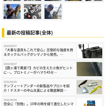
最新の投稿記事(全体)
2026/08/07
『大事な道具もこれで安心』圧倒的な強度を誇
るタックルバッグがシマノから発売。…
2026/08/07
【霞ヶ浦で異変!?】カビの生えた小魚がヒント
に…。プロトミノーがハマり45セ…
2026/08/06
テンフィートアンダーの新製品やプロトを紹
介！テスターの中山太喜による徹底解説…
2026/08/06
完全に『別物』。10年の時を経て進化したシマ