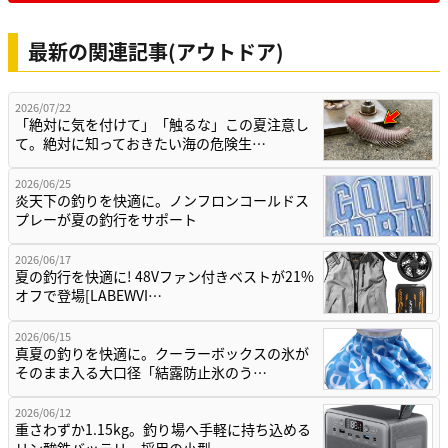
最新の関連記事(アウトドア)
2026/07/22
「絶対に気を付けて」「触るな」この夏注意し
て。絶対に知っておきたい海の危険生…
2026/06/25
炎天下の釣りを快適に。ノンフロンコールドス
プレーが夏の釣行をサポート
2026/06/17
夏の釣行を快適に! 48Vファン付きベストが21%
オフで登場[LABEWVI…
2026/06/15
真夏の釣りを快適に。クーラーボックスの氷が
そのまま入る大口径「結露防止氷のう…
2026/06/12
重さわずか1.15kg。釣り場へ手軽に持ち込める
リン酸鉄バッテリー採用の小型…