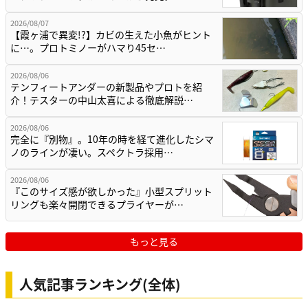
2026/08/07
【霞ヶ浦で異変!?】カビの生えた小魚がヒント
に…。プロトミノーがハマり45セ…
2026/08/06
テンフィートアンダーの新製品やプロトを紹
介！テスターの中山太喜による徹底解説…
2026/08/06
完全に『別物』。10年の時を経て進化したシマ
ノのラインが凄い。スペクトラ採用…
2026/08/06
『このサイズ感が欲しかった』小型スプリット
リングも楽々開閉できるプライヤーが…
もっと見る
人気記事ランキング(全体)