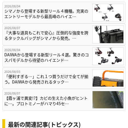
2026/08/04
シマノから登場する新型リール４機種。充実の
エントリーモデルから最高峰のハイエ…
2026/08/07
『大事な道具もこれで安心』圧倒的な強度を誇
るタックルバッグがシマノから発売。…
2026/08/04
DAIWAから登場する新型リール４選。驚きのコ
スパモデルから待望のハイエンド…
2026/08/03
「便利すぎる…」これ１つ買うだけで全てが揃
う。DAIWAから発売されるタック…
2026/08/07
【霞ヶ浦で異変!?】カビの生えた小魚がヒント
に…。プロトミノーがハマり45セ…
最新の関連記事(トピックス)