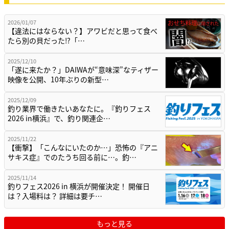
2026/01/07
【違法にはならない？】アワビだと思って食べ
たら別の貝だった⁉「…
2025/12/10
「遂に来たか？」DAIWAが“意味深”なティザー
映像を公開、10年ぶりの新型…
2025/12/09
釣り業界で働きたいあなたに。『釣りフェス
2026 in横浜』で、釣り関連企…
2025/11/22
【衝撃】「こんなにいたのか…」恐怖の『アニ
サキス症』でのたうち回る前に…。釣…
2025/11/14
釣りフェス2026 in 横浜が開催決定！ 開催日
は？入場料は？ 詳細は要チ…
もっと見る