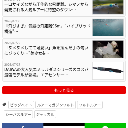
一口サイズながら圧倒的な飛距離。シマノから
発売される人気ルアーに待望のダウン…
2026/07/30
『飛びすぎ』脅威の飛距離96m。”ハイブリッド
構造”…
2026/07/22
「ヌメヌメしてて可愛い」魚を掴んだ手の匂い
にびっくり…”美少女&…
2026/07/17
DAIWAの大人気エメラルダスシリーズのコスパ
最強モデルが登場。エアセンサー…
もっと見る
ビッグベイト
ルアーマガジンソルト
ソルトルアー
シーバスルアー
ジャッカル