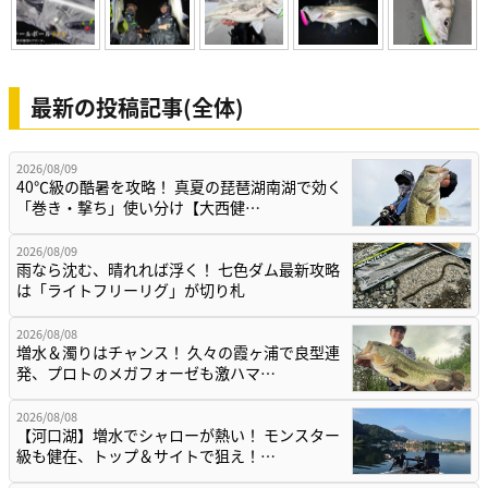
最新の投稿記事(全体)
2026/08/09
40℃級の酷暑を攻略！ 真夏の琵琶湖南湖で効く
「巻き・撃ち」使い分け【大西健…
2026/08/09
雨なら沈む、晴れれば浮く！ 七色ダム最新攻略
は「ライトフリーリグ」が切り札
2026/08/08
増水＆濁りはチャンス！ 久々の霞ヶ浦で良型連
発、プロトのメガフォーゼも激ハマ…
2026/08/08
【河口湖】増水でシャローが熱い！ モンスター
級も健在、トップ＆サイトで狙え！…