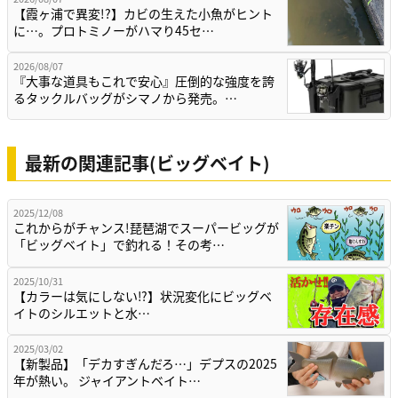
【霞ヶ浦で異変!?】カビの生えた小魚がヒント
に…。プロトミノーがハマり45セ…
2026/08/07
『大事な道具もこれで安心』圧倒的な強度を誇
るタックルバッグがシマノから発売。…
最新の関連記事(ビッグベイト)
2025/12/08
これからがチャンス!琵琶湖でスーパービッグが
「ビッグベイト」で釣れる！その考…
2025/10/31
【カラーは気にしない⁉】状況変化にビッグベ
イトのシルエットと水…
2025/03/02
【新製品】「デカすぎんだろ…」デプスの2025
年が熱い。 ジャイアントベイト…