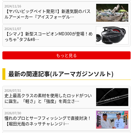
2024/11/16
【ヤバいビッグベイト発見!!】新進気鋭のバス
ルアーメーカー『アイスフォーゲル…
2024/11/07
【シマノ】新型スコーピオンMD300が登場！め
っちゃ”タフ&#8…
もっと見る
最新の関連記事(ルアーマガジンソルト)
2026/07/31
史上最高クラスの素材を使用したロッドがつい
に誕生。「軽さ」と「強度」を両立さ…
2026/07/30
憧れのプロとサーフフィッシングで直接対決！
【堀田光哉のネッサチャレンジ i…