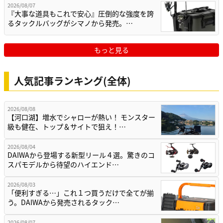
2026/08/07
『大事な道具もこれで安心』圧倒的な強度を誇
るタックルバッグがシマノから発売。…
もっと見る
人気記事ランキング(全体)
2026/08/08
【河口湖】増水でシャローが熱い！ モンスター
級も健在、トップ＆サイトで狙え！…
2026/08/04
DAIWAから登場する新型リール４選。驚きのコ
スパモデルから待望のハイエンド…
2026/08/03
「便利すぎる…」これ１つ買うだけで全てが揃
う。DAIWAから発売されるタック…
2026/08/07