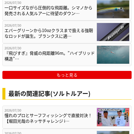
2026/07/30
一口サイズながら圧倒的な飛距離。シマノから
発売される人気ルアーに待望のダウン…
2026/07/30
エバーグリーンから10ozクラスまで扱える強靭
なロッドが誕生。ブランクスに適…
2026/07/30
『飛びすぎ』脅威の飛距離96m。”ハイブリッド
構造”…
もっと見る
最新の関連記事(ソルトルアー)
2026/07/30
憧れのプロとサーフフィッシングで直接対決！
【堀田光哉のネッサチャレンジ i…
2026/07/30