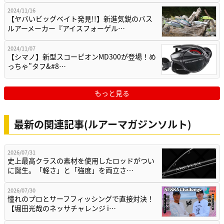
2024/11/16
【ヤバいビッグベイト発見!!】新進気鋭のバス
ルアーメーカー『アイスフォーゲル…
2024/11/07
【シマノ】新型スコーピオンMD300が登場！め
っちゃ”タフ&#8…
もっと見る
最新の関連記事(ルアーマガジンソルト)
2026/07/31
史上最高クラスの素材を使用したロッドがつい
に誕生。「軽さ」と「強度」を両立さ…
2026/07/30
憧れのプロとサーフフィッシングで直接対決！
【堀田光哉のネッサチャレンジ i…