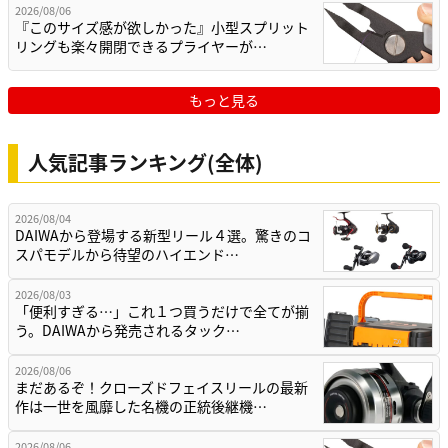
2026/08/06
『このサイズ感が欲しかった』小型スプリット
リングも楽々開閉できるプライヤーが…
もっと見る
人気記事ランキング(全体)
2026/08/04
DAIWAから登場する新型リール４選。驚きのコ
スパモデルから待望のハイエンド…
2026/08/03
「便利すぎる…」これ１つ買うだけで全てが揃
う。DAIWAから発売されるタック…
2026/08/06
まだあるぞ！クローズドフェイスリールの最新
作は一世を風靡した名機の正統後継機…
2026/08/06