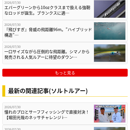
2026/07/30
エバーグリーンから10ozクラスまで扱える強靭
なロッドが誕生。ブランクスに適…
2026/07/30
『飛びすぎ』脅威の飛距離96m。”ハイブリッド
構造”…
2026/07/30
一口サイズながら圧倒的な飛距離。シマノから
発売される人気ルアーに待望のダウン…
もっと見る
最新の関連記事(ソルトルアー)
2026/07/30
憧れのプロとサーフフィッシングで直接対決！
【堀田光哉のネッサチャレンジ i…
2026/07/30