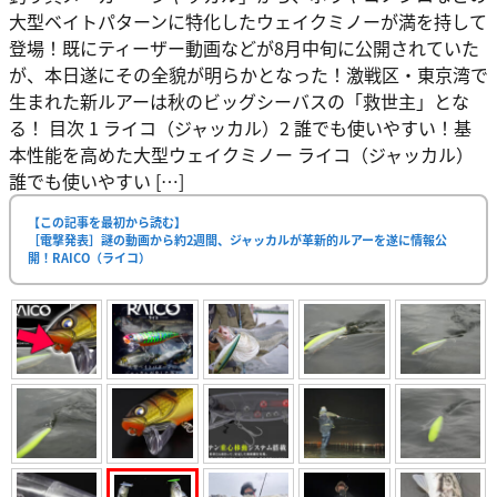
大型ベイトパターンに特化したウェイクミノーが満を持して
登場！既にティーザー動画などが8月中旬に公開されていた
が、本日遂にその全貌が明らかとなった！激戦区・東京湾で
生まれた新ルアーは秋のビッグシーバスの「救世主」とな
る！ 目次 1 ライコ（ジャッカル）2 誰でも使いやすい！基
本性能を高めた大型ウェイクミノー ライコ（ジャッカル）
誰でも使いやすい […]
【この記事を最初から読む】
［電撃発表］謎の動画から約2週間、ジャッカルが革新的ルアーを遂に情報公
開！RAICO（ライコ）