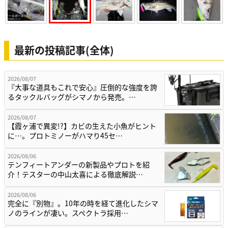
最新の投稿記事(全体)
2026/08/07
『大事な道具もこれで安心』圧倒的な強度を誇
るタックルバッグがシマノから発売。…
2026/08/07
【霞ヶ浦で異変!?】カビの生えた小魚がヒント
に…。プロトミノーがハマり45セ…
2026/08/06
テンフィートアンダーの新製品やプロトを紹
介！テスターの中山太喜による徹底解説…
2026/08/06
完全に『別物』。10年の時を経て進化したシマ
ノのラインが凄い。スペクトラ採用…