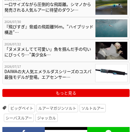
一口サイズながら圧倒的な飛距離。シマノから
発売される人気ルアーに待望のダウン…
2026/07/30
『飛びすぎ』脅威の飛距離96m。”ハイブリッド
構造”…
2026/07/22
「ヌメヌメしてて可愛い」魚を掴んだ手の匂い
にびっくり…”美少女&…
2026/07/17
DAIWAの大人気エメラルダスシリーズのコスパ
最強モデルが登場。エアセンサー…
もっと見る
ビッグベイト
ルアーマガジンソルト
ソルトルアー
シーバスルアー
ジャッカル