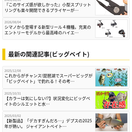
『このサイズ感が欲しかった』小型スプリット
リングも楽々開閉できるプライヤーが…
2026/08/04
シマノから登場する新型リール４機種。充実の
エントリーモデルから最高峰のハイエ…
最新の関連記事(ビッグベイト)
2025/12/08
これからがチャンス!琵琶湖でスーパービッグが
「ビッグベイト」で釣れる！その考…
2025/10/31
【カラーは気にしない⁉】状況変化にビッグベ
イトのシルエットと水…
2025/03/02
【新製品】「デカすぎんだろ…」デプスの2025
年が熱い。 ジャイアントベイト…