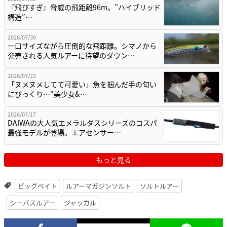
『飛びすぎ』脅威の飛距離96m。”ハイブリッド
構造”…
2026/07/30
一口サイズながら圧倒的な飛距離。シマノから
発売される人気ルアーに待望のダウン…
2026/07/22
「ヌメヌメしてて可愛い」魚を掴んだ手の匂い
にびっくり…”美少女&…
2026/07/17
DAIWAの大人気エメラルダスシリーズのコスパ
最強モデルが登場。エアセンサー…
もっと見る
ビッグベイト
ルアーマガジンソルト
ソルトルアー
シーバスルアー
ジャッカル