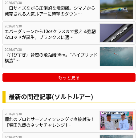
2026/07/30
一口サイズながら圧倒的な飛距離。シマノから
発売される人気ルアーに待望のダウン…
2026/07/30
エバーグリーンから10ozクラスまで扱える強靭
なロッドが誕生。ブランクスに適…
2026/07/30
『飛びすぎ』脅威の飛距離96m。”ハイブリッド
構造”…
もっと見る
最新の関連記事(ソルトルアー)
2026/07/30
憧れのプロとサーフフィッシングで直接対決！
【堀田光哉のネッサチャレンジ i…
2026/07/30