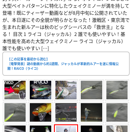
大型ベイトパターンに特化したウェイクミノーが満を持して
登場！既にティーザー動画などが8月中旬に公開されていた
が、本日遂にその全貌が明らかとなった！激戦区・東京湾で
生まれた新ルアーは秋のビッグシーバスの「救世主」とな
る！ 目次 1 ライコ（ジャッカル）2 誰でも使いやすい！基
本性能を高めた大型ウェイクミノー ライコ（ジャッカル）
誰でも使いやすい […]
【この記事を最初から読む】
［電撃発表］謎の動画から約2週間、ジャッカルが革新的ルアーを遂に情報公
開！RAICO（ライコ）