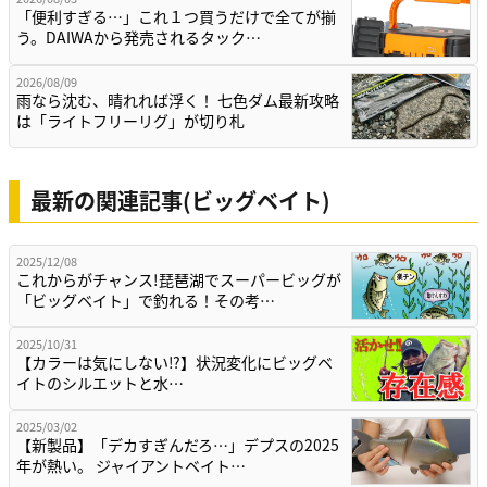
「便利すぎる…」これ１つ買うだけで全てが揃
う。DAIWAから発売されるタック…
2026/08/09
雨なら沈む、晴れれば浮く！ 七色ダム最新攻略
は「ライトフリーリグ」が切り札
最新の関連記事(ビッグベイト)
2025/12/08
これからがチャンス!琵琶湖でスーパービッグが
「ビッグベイト」で釣れる！その考…
2025/10/31
【カラーは気にしない⁉】状況変化にビッグベ
イトのシルエットと水…
2025/03/02
【新製品】「デカすぎんだろ…」デプスの2025
年が熱い。 ジャイアントベイト…