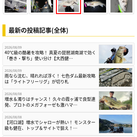
最新の投稿記事(全体)
2026/08/09
40℃級の酷暑を攻略！ 真夏の琵琶湖南湖で効く
「巻き・撃ち」使い分け【大西健…
2026/08/09
雨なら沈む、晴れれば浮く！ 七色ダム最新攻略
は「ライトフリーリグ」が切り札
2026/08/08
増水＆濁りはチャンス！ 久々の霞ヶ浦で良型連
発、プロトのメガフォーゼも激ハマ…
2026/08/08
【河口湖】増水でシャローが熱い！ モンスター
級も健在、トップ＆サイトで狙え！…