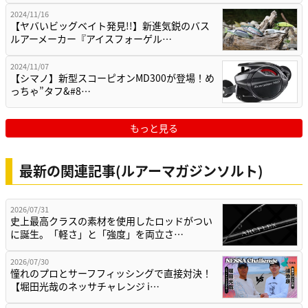
2024/11/16
【ヤバいビッグベイト発見!!】新進気鋭のバス
ルアーメーカー『アイスフォーゲル…
2024/11/07
【シマノ】新型スコーピオンMD300が登場！め
っちゃ”タフ&#8…
もっと見る
最新の関連記事(ルアーマガジンソルト)
2026/07/31
史上最高クラスの素材を使用したロッドがつい
に誕生。「軽さ」と「強度」を両立さ…
2026/07/30
憧れのプロとサーフフィッシングで直接対決！
【堀田光哉のネッサチャレンジ i…