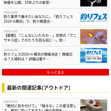
映像を公開、10年ぶりの新型…
2025/12/09
釣り業界で働きたいあなたに。『釣りフェス
2026 in横浜』で、釣り関連企…
2025/11/22
【衝撃】「こんなにいたのか…」恐怖の『アニ
サキス症』でのたうち回る前に…。釣…
2025/11/14
釣りフェス2026 in 横浜が開催決定！ 開催日
は？入場料は？ 詳細は要チ…
もっと見る
最新の関連記事(アウトドア)
2026/07/22
「絶対に気を付けて」「触るな」この夏注意し
て。絶対に知っておきたい海の危険生…