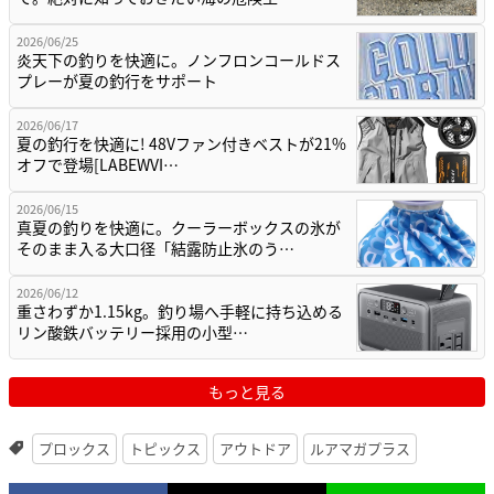
2026/06/25
炎天下の釣りを快適に。ノンフロンコールドス
プレーが夏の釣行をサポート
2026/06/17
夏の釣行を快適に! 48Vファン付きベストが21%
オフで登場[LABEWVI…
2026/06/15
真夏の釣りを快適に。クーラーボックスの氷が
そのまま入る大口径「結露防止氷のう…
2026/06/12
重さわずか1.15kg。釣り場へ手軽に持ち込める
リン酸鉄バッテリー採用の小型…
もっと見る
プロックス
トピックス
アウトドア
ルアマガプラス