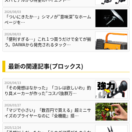
2026/08/03
「ついにきたか…」シマノが”意味深”なホーム
ページを…
2026/08/03
「便利すぎる…」これ１つ買うだけで全てが揃
う。DAIWAから発売されるタック…
最新の関連記事(プロックス)
2026/04/13
「その発想はなかった」「コレは欲しいわ」釣
り具メーカーが作った“コスパ抜群万…
2026/03/27
「マジで小さい」「数百円で買える」超ミニサ
イズのプライヤーなのに『全機能』搭…
2025/12/24