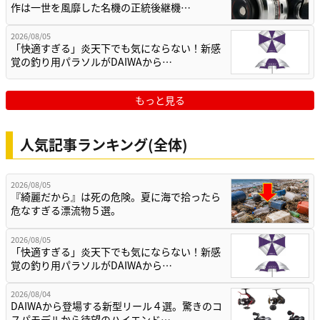
作は一世を風靡した名機の正統後継機…
2026/08/05
「快適すぎる」炎天下でも気にならない！新感
覚の釣り用パラソルがDAIWAから…
もっと見る
人気記事ランキング(全体)
2026/08/05
『綺麗だから』は死の危険。夏に海で拾ったら
危なすぎる漂流物５選。
2026/08/05
「快適すぎる」炎天下でも気にならない！新感
覚の釣り用パラソルがDAIWAから…
2026/08/04
DAIWAから登場する新型リール４選。驚きのコ
スパモデルから待望のハイエンド…