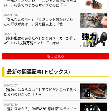
「予想以上だったわ」「このギア感がたまらな
い…」指先でつまめるサイズなのに『…
2025/11/26
「なんだこの形…」「ガジェット感がいいわ」
この形状が実は…。見た目以上に『使…
2025/07/11
【収納難民のあなたへ】釣り具メーカーが作っ
た“コスパ抜群万能ハンガー”、痒い…
もっと見る
最新の関連記事(トピックス)
2026/01/07
【違法にはならない？】アワビだと思って食べ
たら別の貝だった⁉「…
2025/12/10
「遂に来たか？」DAIWAが“意味深”なティザー