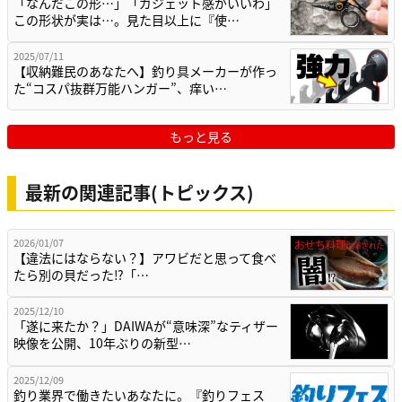
「なんだこの形…」「ガジェット感がいいわ」
この形状が実は…。見た目以上に『使…
2025/07/11
【収納難民のあなたへ】釣り具メーカーが作っ
た“コスパ抜群万能ハンガー”、痒い…
もっと見る
最新の関連記事(トピックス)
2026/01/07
【違法にはならない？】アワビだと思って食べ
たら別の貝だった⁉「…
2025/12/10
「遂に来たか？」DAIWAが“意味深”なティザー
映像を公開、10年ぶりの新型…
2025/12/09
釣り業界で働きたいあなたに。『釣りフェス