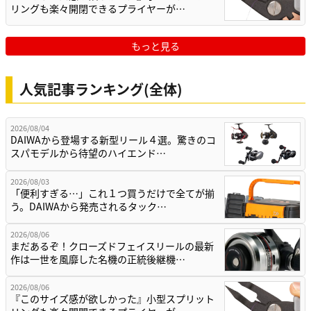
リングも楽々開閉できるプライヤーが…
もっと見る
人気記事ランキング(全体)
2026/08/04
DAIWAから登場する新型リール４選。驚きのコ
スパモデルから待望のハイエンド…
2026/08/03
「便利すぎる…」これ１つ買うだけで全てが揃
う。DAIWAから発売されるタック…
2026/08/06
まだあるぞ！クローズドフェイスリールの最新
作は一世を風靡した名機の正統後継機…
2026/08/06
『このサイズ感が欲しかった』小型スプリット