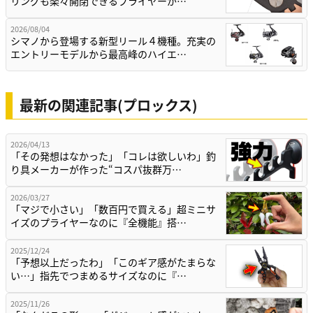
リングも楽々開閉できるプライヤーが…
2026/08/04
シマノから登場する新型リール４機種。充実の
エントリーモデルから最高峰のハイエ…
最新の関連記事(プロックス)
2026/04/13
「その発想はなかった」「コレは欲しいわ」釣
り具メーカーが作った“コスパ抜群万…
2026/03/27
「マジで小さい」「数百円で買える」超ミニサ
イズのプライヤーなのに『全機能』搭…
2025/12/24
「予想以上だったわ」「このギア感がたまらな
い…」指先でつまめるサイズなのに『…
2025/11/26