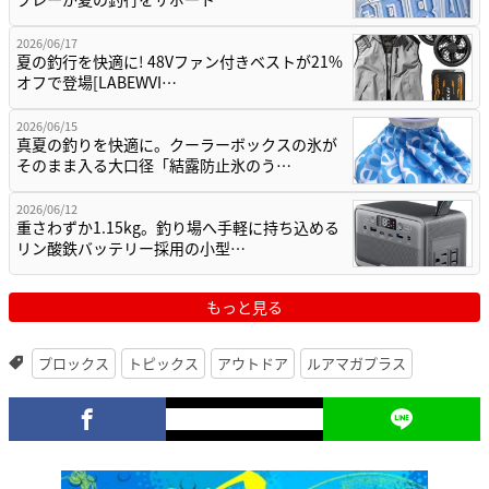
2026/06/17
夏の釣行を快適に! 48Vファン付きベストが21%
オフで登場[LABEWVI…
2026/06/15
真夏の釣りを快適に。クーラーボックスの氷が
そのまま入る大口径「結露防止氷のう…
2026/06/12
重さわずか1.15kg。釣り場へ手軽に持ち込める
リン酸鉄バッテリー採用の小型…
もっと見る
プロックス
トピックス
アウトドア
ルアマガプラス