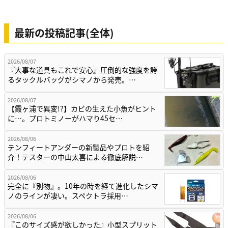
最新の投稿記事(全体)
2026/08/07
『大事な道具もこれで安心』圧倒的な強度を誇
るタックルバッグがシマノから発売。…
2026/08/07
【霞ヶ浦で異変!?】カビの生えた小魚がヒント
に…。プロトミノーがハマり45セ…
2026/08/06
テンフィートアンダーの新製品やプロトを紹
介！テスターの中山太喜による徹底解説…
2026/08/06
完全に『別物』。10年の時を経て進化したシマ
ノのラインが凄い。スペクトラ採用…
2026/08/06
『このサイズ感が欲しかった』小型スプリット