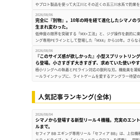
やプロト製品を使って大江川とその近くの五三川水系で釣果を
2026/08/06
完全に『別物』。10年の時を経て進化したシマノの
生まれ変わった。
低伸度の限界を突破する「MX+工法」と、ジグ操作を劇的に
ング専用PEラインとして登場した「MX4」から10年。さらなる
2026/08/06
『このサイズ感が欲しかった』小型スプリットリン
ら登場。小さすぎず大きすぎず、求めていた使いや
極小リングへの執着とPEライン対応の鋭利な刃。機能美を凝
ールラインナップに、ライトゲームを愛するアングラー待望の新作『
人気記事ランキング(全体)
2026/08/04
シマノから登場する新型リール４機種。充実のエン
ルまで。
セフィア BB エギング専用リール「セフィア BB」は、上
ニティドライブ」と「インフィニティクロス」を搭載し、回転