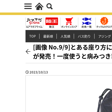
TOP
最新順
人気順
バス釣り
アジング
[画像 No.9/9]とある座
が発売！一度使うと病みつき!
2023/10/13