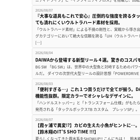
2026/08/07
『大事な道具もこれで安心』圧倒的な強度を誇るタ
ても潰れにくいウルトラハード素材を採用。
「ウルトラハード素材」による不撓の剛性と、実戦から導き出
グカテゴリーにおいて絶大な信頼を誇る「UH（ウルトラハー
[…]
2026/08/04
DAIWAから登場する新型リール４選。驚きのコス
BG SW 「BG SW」は、世界中の大型魚と対峙するための
ルだ。 ダイワの次世代大型リールの設計思想「POWERDRIVE D
2026/08/03
「便利すぎる…」これ１つ買うだけで全てが揃う。D
機能性抜群。限定カラーでオシャレなデザインに。
「ハンドルストッパー」と「トランスフォーム仕様」がもたらす
発売される「タックルボックスTB カスタム プレッソSP」。
2026/08/07
【霞ヶ浦で異変!?】カビの生えた小魚がヒントに…。
【鈴木翔のIT’S SHO TIME !!!】
夏らしくなってきた霞水系をSHOWUP!! こんにちは！ 鈴木翔です。