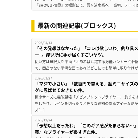
『SHOWUP!!霞』の撮影にて、霞ヶ浦水系へ。 当初、テーマ
最新の関連記事(プロックス)
2026/04/13
「その発想はなかった」「コレは欲しいわ」釣り具メ
ー”。痒い所に手が届くすごいヤツ。
使い方は無限大!? 平面さえあれば活躍する万能ハンガー 今
で、凹凸のない平滑な面であればどこにでも簡単に取り付けが
2026/03/27
「マジで小さい」「数百円で買える」超ミニサイズ
グに忍ばせておきたい件。
極小サイズに機能凝縮「チビスプリットプライヤー」 釣りを
をしたり、ラインを切ったりと色々な役割のあるアイテムだ
ズ[…]
2025/12/24
「予想以上だったわ」「このギア感がたまらない…
載』なプライヤーが良すぎた件。