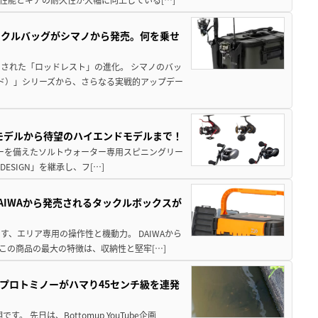
ックルバッグがシマノから発売。何を乗せ
された「ロッドレスト」の進化。 シマノのバッ
ド）」シリーズから、さらなる実戦的アップデー
パモデルから待望のハイエンドモデルまで！
パワーを備えたソルトウォーター専用スピニングリー
ESIGN」を継承し、フ[…]
AIWAから発売されるタックルボックスが
、エリア専用の操作性と機動力。 DAIWAから
この商品の最大の特徴は、収納性と堅牢[…]
プロトミノーがハマり45センチ級を連発
 先日は、Bottomup YouTube企画