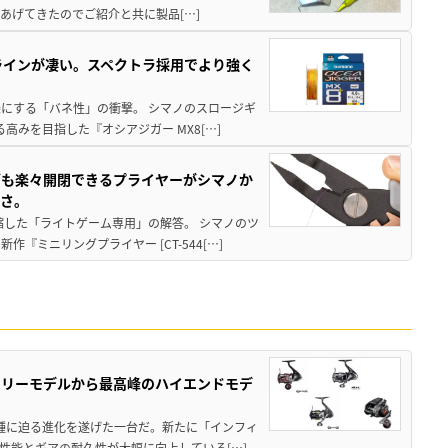
あげてきたのでご紹介と共に製品[…]
ラインが凄い。スペクトラ採用でより強く
楽にする「バネ性」の衝撃。 シマノのスロージギ
高みを目指した『オシアジガー MX8[…]
グも楽々開閉できるプライヤーがシマノか
すさ。
縮した「ライトゲーム専用」の解答。 シマノのツ
ミニリングプライヤー [CT-544[…]
トリーモデルから最高峰のハイエンドモデ
位機種に迫る進化を遂げた一台だ。新たに「インフィ
性能とギアの耐久性が大幅に向上している[…]