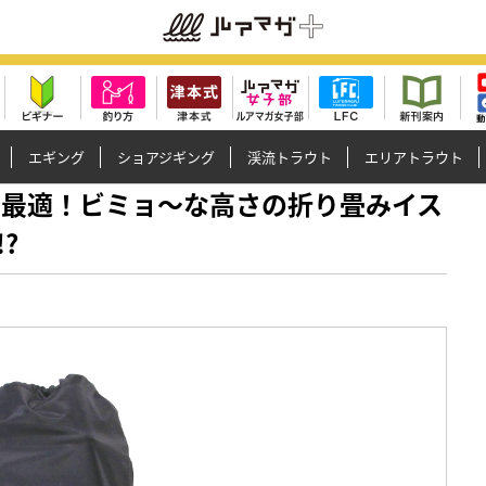
エギング
ショアジギング
渓流トラウト
エリアトラウト
り方に最適！ビミョ〜な高さの折り畳みイス
?