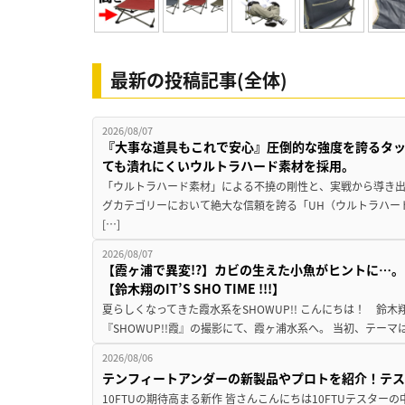
最新の投稿記事(全体)
2026/08/07
『大事な道具もこれで安心』圧倒的な強度を誇るタ
ても潰れにくいウルトラハード素材を採用。
「ウルトラハード素材」による不撓の剛性と、実戦から導き出
グカテゴリーにおいて絶大な信頼を誇る「UH（ウルトラハー
[…]
2026/08/07
【霞ヶ浦で異変!?】カビの生えた小魚がヒントに…。
【鈴木翔のIT’S SHO TIME !!!】
夏らしくなってきた霞水系をSHOWUP!! こんにちは！ 鈴木翔です。
『SHOWUP!!霞』の撮影にて、霞ヶ浦水系へ。 当初、テーマ
2026/08/06
テンフィートアンダーの新製品やプロトを紹介！テ
10FTUの期待高まる新作 皆さんこんにちは10FTUテスターの