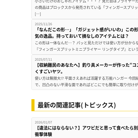
小さいだけのおしゃれアイテム・・・？ 見た目はプライヤー
の商品はプロックスから発売されている「フィンガースプリッ
[…]
2025/11/26
「なんだこの形…」「ガジェット感がいいわ」この
気の逸品。持っておいて損なしのアイテムとは？
この形は一体なんだ…？ パッと見ただけでは使い方が分から
『フィンガースプリットミニプライヤー リングタイプ』という製
2025/07/11
【収納難民のあなたへ】釣り具メーカーが作った“コ
くすごいヤツ。
使い方は無限大!? 平面さえあれば活躍する万能ハンガー 今
で、凹凸のない平滑な面であればどこにでも簡単に取り付けが
最新の関連記事(トピックス)
2026/01/07
【違法にはならない？】アワビだと思って食べたら別
衝撃体験