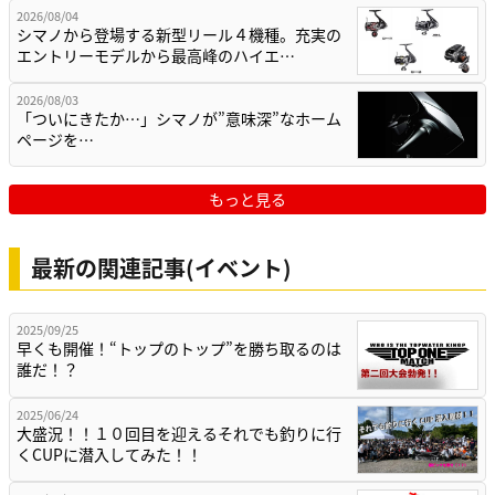
2026/08/04
シマノから登場する新型リール４機種。充実の
エントリーモデルから最高峰のハイエ…
2026/08/03
「ついにきたか…」シマノが”意味深”なホーム
ページを…
もっと見る
最新の関連記事(イベント)
2025/09/25
早くも開催！“トップのトップ”を勝ち取るのは
誰だ！？
2025/06/24
大盛況！！１０回目を迎えるそれでも釣りに行
くCUPに潜入してみた！！