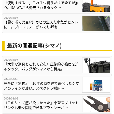
「便利すぎる…」これ１つ買うだけで全てが揃
う。DAIWAから発売されるタック…
2026/08/07
【霞ヶ浦で異変!?】カビの生えた小魚がヒント
に…。プロトミノーがハマり45セ…
最新の関連記事(シマノ)
2026/08/07
『大事な道具もこれで安心』圧倒的な強度を誇
るタックルバッグがシマノから発売。…
2026/08/06
完全に『別物』。10年の時を経て進化したシマ
ノのラインが凄い。スペクトラ採用…
2026/08/06
『このサイズ感が欲しかった』小型スプリット
リングも楽々開閉できるプライヤーが…