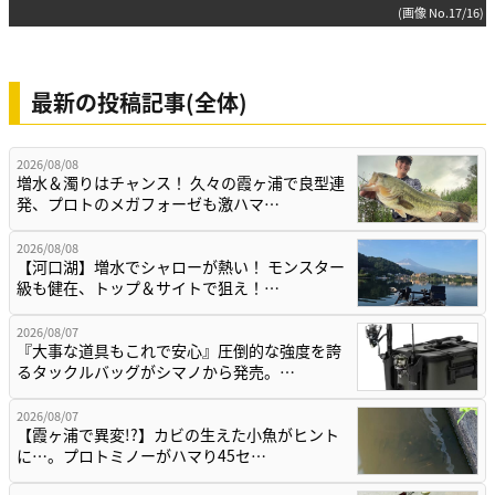
(画像 No.17/16)
最新の投稿記事(全体)
2026/08/08
増水＆濁りはチャンス！ 久々の霞ヶ浦で良型連
発、プロトのメガフォーゼも激ハマ…
2026/08/08
【河口湖】増水でシャローが熱い！ モンスター
級も健在、トップ＆サイトで狙え！…
2026/08/07
『大事な道具もこれで安心』圧倒的な強度を誇
るタックルバッグがシマノから発売。…
2026/08/07
【霞ヶ浦で異変!?】カビの生えた小魚がヒント
に…。プロトミノーがハマり45セ…