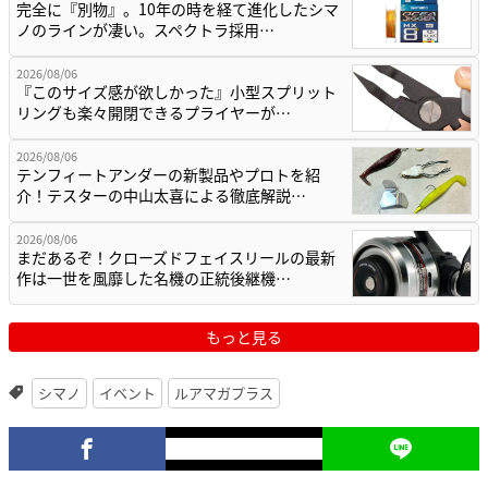
完全に『別物』。10年の時を経て進化したシマ
ノのラインが凄い。スペクトラ採用…
2026/08/06
『このサイズ感が欲しかった』小型スプリット
リングも楽々開閉できるプライヤーが…
2026/08/06
テンフィートアンダーの新製品やプロトを紹
介！テスターの中山太喜による徹底解説…
2026/08/06
まだあるぞ！クローズドフェイスリールの最新
作は一世を風靡した名機の正統後継機…
もっと見る
シマノ
イベント
ルアマガプラス