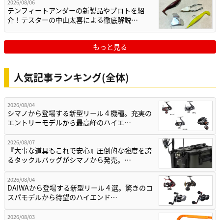
2026/08/06
テンフィートアンダーの新製品やプロトを紹
介！テスターの中山太喜による徹底解説…
もっと見る
人気記事ランキング(全体)
2026/08/04
シマノから登場する新型リール４機種。充実の
エントリーモデルから最高峰のハイエ…
2026/08/07
『大事な道具もこれで安心』圧倒的な強度を誇
るタックルバッグがシマノから発売。…
2026/08/04
DAIWAから登場する新型リール４選。驚きのコ
スパモデルから待望のハイエンド…
2026/08/03