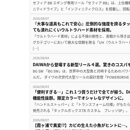
セフィア BB エギング専用リール「セフィア BB」は、上
ニティドライブ」と「インフィニティクロス」を搭載し、回転
2026/08/07
『大事な道具もこれで安心』圧倒的な強度を誇るタ
ても潰れにくいウルトラハード素材を採用。
「ウルトラハード素材」による不撓の剛性と、実戦から導き出
グカテゴリーにおいて絶大な信頼を誇る「UH（ウルトラハー
[…]
2026/08/04
DAIWAから登場する新型リール４選。驚きのコス
BG SW 「BG SW」は、世界中の大型魚と対峙するための
ルだ。 ダイワの次世代大型リールの設計思想「POWERDRIVE D
2026/08/03
「便利すぎる…」これ１つ買うだけで全てが揃う。D
機能性抜群。限定カラーでオシャレなデザインに。
「ハンドルストッパー」と「トランスフォーム仕様」がもたらす
発売される「タックルボックスTB カスタム プレッソSP」。
2026/08/07
【霞ヶ浦で異変!?】カビの生えた小魚がヒントに…。