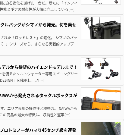
位機種に迫る進化を遂げた一台だ。新たに「インフィ
性能とギアの耐久性が大幅に向上している[…]
ックルバッグがシマノから発売。何を乗せ
された「ロッドレスト」の進化。 シマノのバッ
ド）」シリーズから、さらなる実戦的アップデー
パモデルから待望のハイエンドモデルまで！
パワーを備えたソルトウォーター専用スピニングリー
ESIGN」を継承し、フ[…]
AIWAから発売されるタックルボックスが
、エリア専用の操作性と機動力。 DAIWAから
この商品の最大の特徴は、収納性と堅牢[…]
プロトミノーがハマり45センチ級を連発