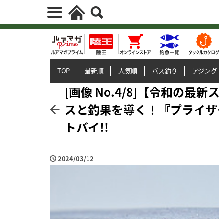
TOP
最新順
人気順
バス釣り
アジング
[画像 No.4/8]【令和の
スと釣果を導く！『プライザ
トバイ!!
2024/03/12