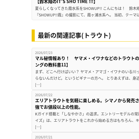
【鈴木翔のIT’S SHO TIME !!!】
夏らしくなってきた霞水系をSHOWUP!! こんにちは！ 鈴木翔です。
『SHOWUP!!霞』の撮影にて、霞ヶ浦水系へ。 当初、テーマ
最新の関連記事(トラウト)
2026/07/23
マル秘情報あり！ ヤマメ・イワナなどのトラウト
ングの教科書11】
まず、どこへ行けばいい？ ヤマメ・アマゴ・イワナのいる川
らないんだけど。というビギナーの方へ。 とりあえずは、身
[…]
2026/07/22
エリアトラウトを気軽に楽しめる。シマノから発売
強でお値段以上の性能。
Kガイド搭載と「しなやかさ」の追求。エントリーモデルの常
イズ」は、エリアトラウトをこれから始める方はもちろん、
[…]
2026/07/21