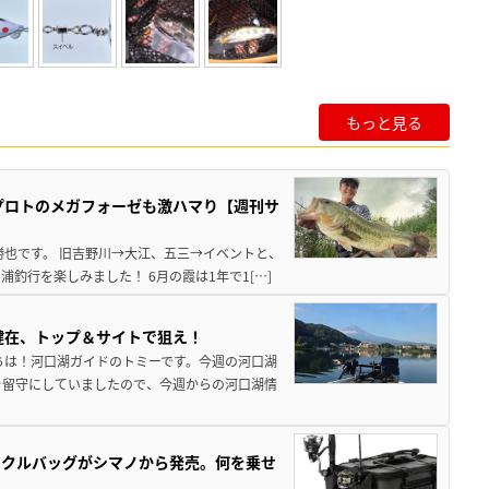
もっと見る
プロトのメガフォーゼも激ハマり【週刊サ
勝也です。 旧吉野川→大江、五三→イベントと、
釣行を楽しみました！ 6月の霞は1年で1[…]
健在、トップ＆サイトで狙え！
ちは！河口湖ガイドのトミーです。今週の河口湖
を留守にしていましたので、今週からの河口湖情
ックルバッグがシマノから発売。何を乗せ