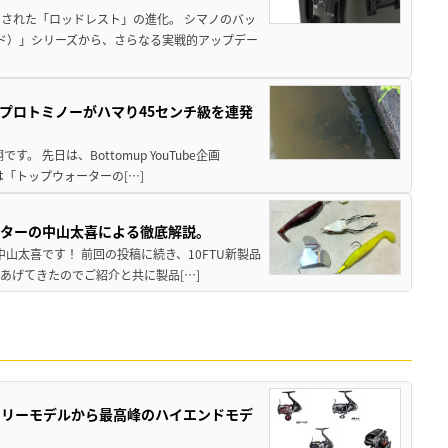
された「ロッドレスト」の進化。 シマノのバッ
ド）」シリーズから、さらなる実戦的アップデー
プロトミノーがハマり45センチ級を連発
 先日は、Bottomup YouTube企画
は「トップウォーターの[…]
スターの中山太喜による徹底解説。
中山太喜です！ 前回の投稿に続き、10FTU新製品
あげてきたのでご紹介と共に製品[…]
トリーモデルから最高峰のハイエンドモデ