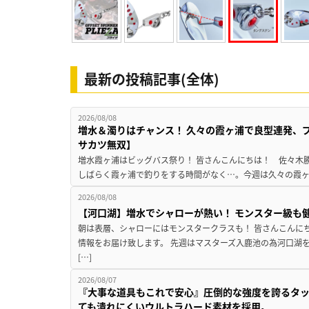
最新の投稿記事(全体)
2026/08/08
増水＆濁りはチャンス！ 久々の霞ヶ浦で良型連発、
サカツ無双】
増水霞ヶ浦はビッグバス祭り！ 皆さんこんにちは！ 佐々木
しばらく霞ヶ浦で釣りをする時間がなく…。今週は久々の霞ヶ浦
2026/08/08
【河口湖】増水でシャローが熱い！ モンスター級も
朝は表層、シャローにはモンスタークラスも！ 皆さんこんに
情報をお届け致します。 先週はマスターズ入鹿池の為河口湖
[…]
2026/08/07
『大事な道具もこれで安心』圧倒的な強度を誇るタ
ても潰れにくいウルトラハード素材を採用。