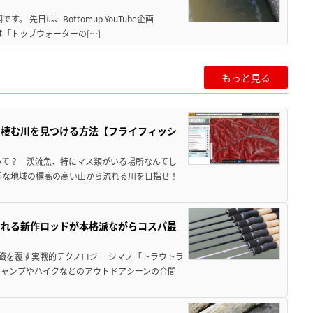
 先日は、Bottomup YouTube企画
は「トップウォーターの[…]
もっと見る
の棲む川を見つける方法【フライフィッシ
って？ 渓流魚、特にマス類がいる場所なんてし
近な地域の標高の高い山から流れる川を目指せ！
される新作ロッドが本格派ながらコスパ最
識を覆す実戦的テクノロジー シマノ「トラウトラ
キャンプやハイクなどのアウトドアシーンの合間