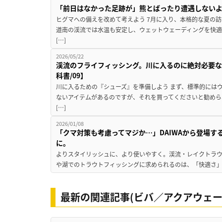
「前日はなかった足跡が」熊とばったり遭遇しない
ヒグマへの備えを改めて考えよう 7月に入り、本格的な夏の
道南の渓流では水温も安定し、ウェットウェーディングを快適
[…]
2026/05/22
渓流のフライフィッシング。川に入るのに絶対必要な
科書/09】
川に入るための『シューズ』を準備しよう まず、標準的には
ないアイテムがあるのですが、それを買ってくださいと勧めら
[…]
2026/01/08
「クマ対策も考慮ってマジか…」DAIWAから登場す
に。
よりスタイリッシュに、より使いやすく。渓流・レイクトラウ
や湖でのトラウトフィッシングに求められるのは、「快適さ」と
最新の関連記事(ビバ／アクアウェー