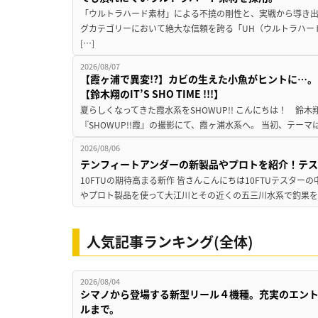
「ウルトラハード素材」による不撓の剛性と、実戦から導き出
グカテゴリーにおいて絶大な信頼を誇る「UH（ウルトラハー
[…]
2026/08/07
【霞ヶ浦で異変!?】カビの生えた小魚がヒントに…。
【鈴木翔のIT’S SHO TIME !!!】
夏らしくなってきた霞水系をSHOWUP!! こんにちは！ 鈴木翔です。
『SHOWUP!!霞』の撮影にて、霞ヶ浦水系へ。 当初、テーマ
2026/08/06
テンフィートアンダーの新製品やプロトを紹介！テ
10FTUの期待高まる新作 皆さんこんにちは10FTUテスターの
やプロト製品を使って大江川とその近くの五三川水系で釣果を
人気記事ランキング(全体)
2026/08/04
シマノから登場する新型リール４機種。充実のエン
ルまで。