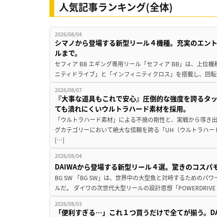
人気記事ランキング(全体)
2026/08/04
シマノから登場する新型リール４機種。充実のエン
ルまで。
セフィア BB エギング専用リール「セフィア BB」は、上
ニティドライブ」と「インフィニティクロス」を搭載し、回転
2026/08/07
『大事な道具もこれで安心』圧倒的な強度を誇るタ
ても潰れにくいウルトラハード素材を採用。
「ウルトラハード素材」による不撓の剛性と、実戦から導き出
グカテゴリーにおいて絶大な信頼を誇る「UH（ウルトラハー
[…]
2026/08/04
DAIWAから登場する新型リール４選。驚きのコス
BG SW 「BG SW」は、世界中の大型魚と対峙するための
ルだ。 ダイワの次世代大型リールの設計思想「POWERDRIVE D
2026/08/03
「便利すぎる…」これ１つ買うだけで全てが揃う。D