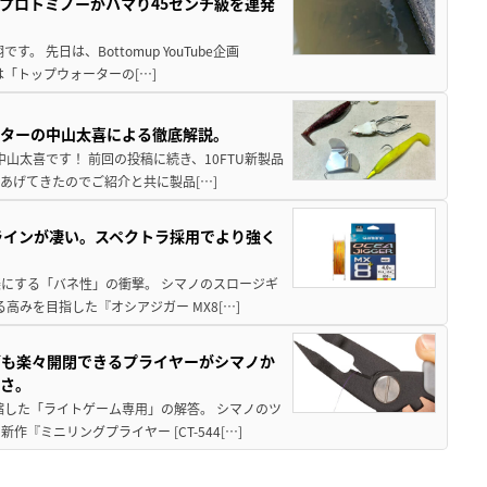
プロトミノーがハマり45センチ級を連発
 先日は、Bottomup YouTube企画
は「トップウォーターの[…]
スターの中山太喜による徹底解説。
中山太喜です！ 前回の投稿に続き、10FTU新製品
あげてきたのでご紹介と共に製品[…]
ラインが凄い。スペクトラ採用でより強く
楽にする「バネ性」の衝撃。 シマノのスロージギ
高みを目指した『オシアジガー MX8[…]
グも楽々開閉できるプライヤーがシマノか
すさ。
縮した「ライトゲーム専用」の解答。 シマノのツ
ミニリングプライヤー [CT-544[…]