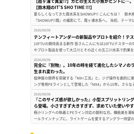
【霞ヶ浦で異変!?】カビの生えた小魚がヒントに…。
【鈴木翔のIT’S SHO TIME !!!】
夏らしくなってきた霞水系をSHOWUP!! こんにちは！ 鈴木翔です。
『SHOWUP!!霞』の撮影にて、霞ヶ浦水系へ。 当初、テーマ
2026/08/06
テンフィートアンダーの新製品やプロトを紹介！テ
10FTUの期待高まる新作 皆さんこんにちは10FTUテスターの
やプロト製品を使って大江川とその近くの五三川水系で釣果を
2026/08/06
完全に『別物』。10年の時を経て進化したシマノの
生まれ変わった。
低伸度の限界を突破する「MX+工法」と、ジグ操作を劇的に
ング専用PEラインとして登場した「MX4」から10年。さらなる
2026/08/06
『このサイズ感が欲しかった』小型スプリットリン
ら登場。小さすぎず大きすぎず、求めていた使いや
極小リングへの執着とPEライン対応の鋭利な刃。機能美を凝
ールラインナップに、ライトゲームを愛するアングラー待望の新作『