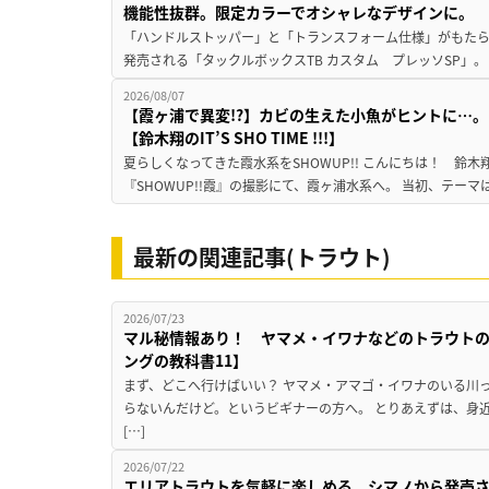
機能性抜群。限定カラーでオシャレなデザインに。
「ハンドルストッパー」と「トランスフォーム仕様」がもたらす
発売される「タックルボックスTB カスタム プレッソSP」。
2026/08/07
【霞ヶ浦で異変!?】カビの生えた小魚がヒントに…。
【鈴木翔のIT’S SHO TIME !!!】
夏らしくなってきた霞水系をSHOWUP!! こんにちは！ 鈴木翔です。
『SHOWUP!!霞』の撮影にて、霞ヶ浦水系へ。 当初、テーマ
最新の関連記事(トラウト)
2026/07/23
マル秘情報あり！ ヤマメ・イワナなどのトラウト
ングの教科書11】
まず、どこへ行けばいい？ ヤマメ・アマゴ・イワナのいる川
らないんだけど。というビギナーの方へ。 とりあえずは、身
[…]
2026/07/22
エリアトラウトを気軽に楽しめる。シマノから発売