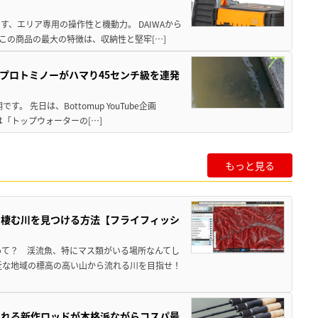
、エリア専用の操作性と機動力。 DAIWAから
この商品の最大の特徴は、収納性と堅牢[…]
プロトミノーがハマり45センチ級を連発
 先日は、Bottomup YouTube企画
は「トップウォーターの[…]
もっと見る
の棲む川を見つける方法【フライフィッシ
って？ 渓流魚、特にマス類がいる場所なんてし
近な地域の標高の高い山から流れる川を目指せ！
される新作ロッドが本格派ながらコスパ最