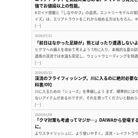
強でお値段以上の性能。
Kガイド搭載と「しなやかさ」の追求。エントリーモデルの常
イズ」は、エリアトラウトをこれから始める方はもちろん、
[…]
2026/07/21
「前日はなかった足跡が」熊とばったり遭遇しない
ヒグマへの備えを改めて考えよう 7月に入り、本格的な夏の
道南の渓流では水温も安定し、ウェットウェーディングを快適
[…]
2026/05/22
渓流のフライフィッシング。川に入るのに絶対必要な
科書/09】
川に入るための『シューズ』を準備しよう まず、標準的には
ないアイテムがあるのですが、それを買ってくださいと勧めら
[…]
2026/01/08
「クマ対策も考慮ってマジか…」DAIWAから登場す
に。
よりスタイリッシュに、より使いやすく。渓流・レイクトラウ