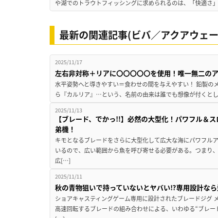
や湖でのトラウトフィッシングに求められるのは、「快適さ」と
最新の関連記事(ビバ／アクアウェー
2025/11/17
左右非対称＋リアに〇〇〇〇〇を使用！唯一無二の
水平姿勢へと導きやすい＝食わせの間を与えやすい！ 鉛製のメ
ら『カルリア』…という、名前の由来は誰でも想像が付くとし
2025/11/13
【ブレード、でかっ!!】必然の大型化！パワフル＆
弟機！
キモとなるブレードをさらに大型化して広大な海にパワフルア
いるので、広い範囲から魚を呼び寄せる必要がある。つまり
広[…]
2025/11/11
秋の青物狙いで持っていないとヤバい⁉専用設計なら
ショアキャスティングゲーム専用に設計されたブレードジグ 
高速回転するブレードの組み合わせによる、いわゆる“ブレー