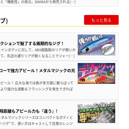
「機能性」の両立。DAIWAから発売される[…]
ブ)
もっと見る
アクションで魅了する画期的なジグ！
インボディに対して、ABS樹脂製のリアが軽いか
て、先述の通りリアが軽くなることでジャー[…]
スローで強力アピール！メタルマジックの兄
ピール！ 広大な海では魚が多方面に散らばって
、より強力な波動＆フラッシングを発生できれば
飛距離もアピール力も『違う』!
メタルマジックシリーズはコンパクトなボディと
ドジグ”で、使い方はキャストして任意のレンジ