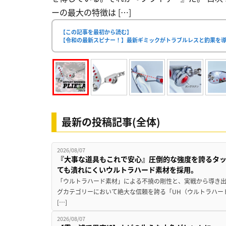
ーの最大の特徴は […]
【この記事を最初から読む】
【令和の最新スピナー！】最新ギミックがトラブルレスと釣果を導
最新の投稿記事(全体)
2026/08/07
『大事な道具もこれで安心』圧倒的な強度を誇るタ
ても潰れにくいウルトラハード素材を採用。
「ウルトラハード素材」による不撓の剛性と、実戦から導き出
グカテゴリーにおいて絶大な信頼を誇る「UH（ウルトラハー
[…]
2026/08/07