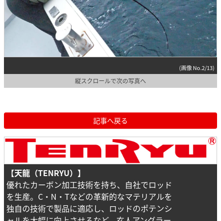
(画像 No.2/13)
縦スクロールで次の写真へ
記事へ戻る
【天龍（TENRYU）】
優れたカーボン加工技術を持ち、自社でロッド
を生産。C・N・Tなどの革新的なマテリアルを
独自の技術で製品に適応し、ロッドのポテンシ
ャルを大幅に向上させるなど、玄人アングラー