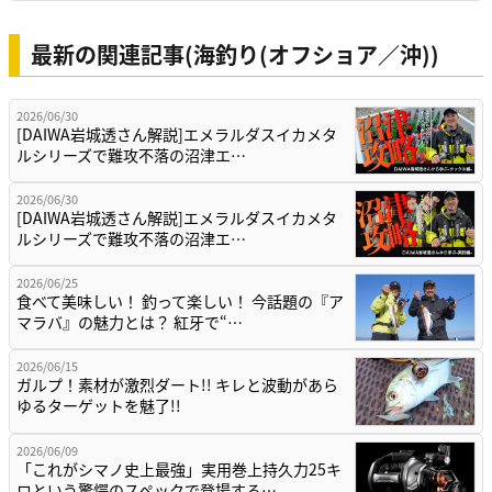
最新の関連記事(海釣り(オフショア／沖))
2026/06/30
[DAIWA岩城透さん解説]エメラルダスイカメタ
ルシリーズで難攻不落の沼津エ…
2026/06/30
[DAIWA岩城透さん解説]エメラルダスイカメタ
ルシリーズで難攻不落の沼津エ…
2026/06/25
食べて美味しい！ 釣って楽しい！ 今話題の『ア
マラバ』の魅力とは？ 紅牙で“…
2026/06/15
ガルプ！素材が激烈ダート!! キレと波動があら
ゆるターゲットを魅了!!
2026/06/09
「これがシマノ史上最強」実用巻上持久力25キ
ロという驚愕のスペックで登場する…