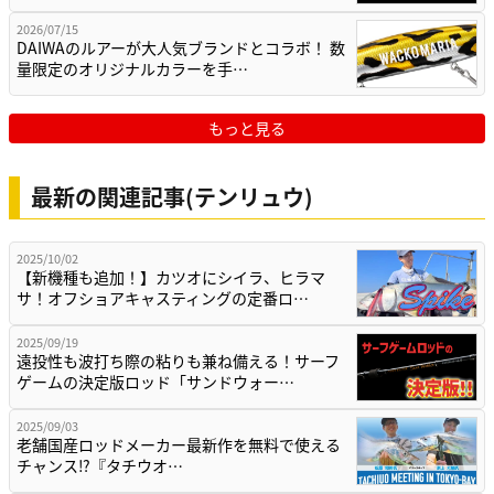
2026/07/15
DAIWAのルアーが大人気ブランドとコラボ！ 数
量限定のオリジナルカラーを手…
もっと見る
最新の関連記事(テンリュウ)
2025/10/02
【新機種も追加！】カツオにシイラ、ヒラマ
サ！オフショアキャスティングの定番ロ…
2025/09/19
遠投性も波打ち際の粘りも兼ね備える！サーフ
ゲームの決定版ロッド「サンドウォー…
2025/09/03
老舗国産ロッドメーカー最新作を無料で使える
チャンス⁉『タチウオ…