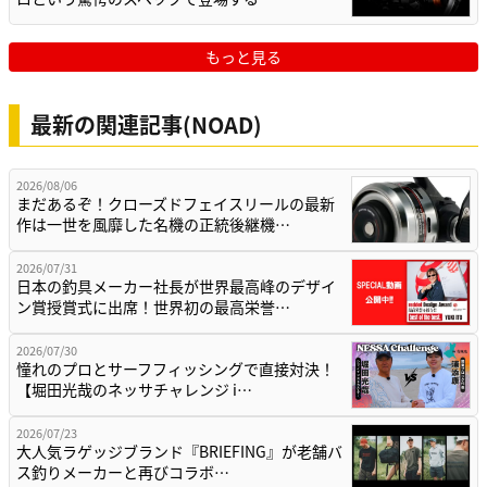
もっと見る
最新の関連記事(NOAD)
2026/08/06
まだあるぞ！クローズドフェイスリールの最新
作は一世を風靡した名機の正統後継機…
2026/07/31
日本の釣具メーカー社長が世界最高峰のデザイ
ン賞授賞式に出席！世界初の最高栄誉…
2026/07/30
憧れのプロとサーフフィッシングで直接対決！
【堀田光哉のネッサチャレンジ i…
2026/07/23
大人気ラゲッジブランド『BRIEFING』が老舗バ
ス釣りメーカーと再びコラボ…