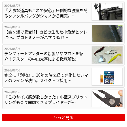
2026/08/07
『大事な道具もこれで安心』圧倒的な強度を誇
るタックルバッグがシマノから発売。…
2026/08/07
【霞ヶ浦で異変!?】カビの生えた小魚がヒント
に…。プロトミノーがハマり45セ…
2026/08/06
テンフィートアンダーの新製品やプロトを紹
介！テスターの中山太喜による徹底解説…
2026/08/06
完全に『別物』。10年の時を経て進化したシマ
ノのラインが凄い。スペクトラ採用…
2026/08/06
『このサイズ感が欲しかった』小型スプリット
リングも楽々開閉できるプライヤーが…
もっと見る