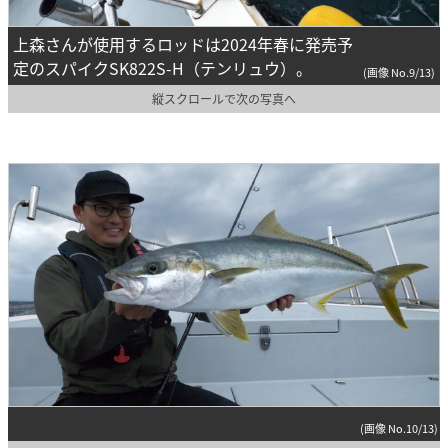
上森さんが使用するロッドは2024年春に発売予
定のスパイクSK822S-H（テンリュウ）。
(画像 No.9/13)
縦スクロールで次の写真へ
(画像 No.10/13)