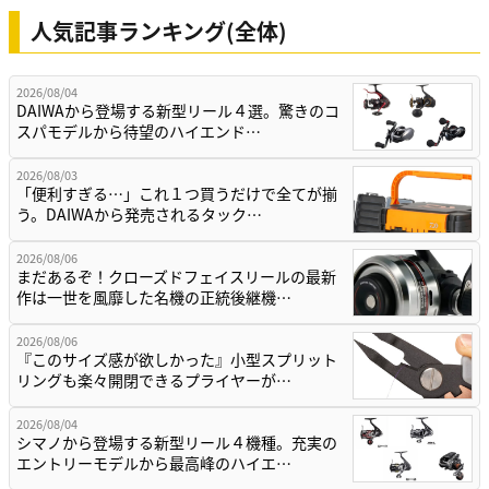
人気記事ランキング(全体)
2026/08/04
DAIWAから登場する新型リール４選。驚きのコ
スパモデルから待望のハイエンド…
2026/08/03
「便利すぎる…」これ１つ買うだけで全てが揃
う。DAIWAから発売されるタック…
2026/08/06
まだあるぞ！クローズドフェイスリールの最新
作は一世を風靡した名機の正統後継機…
2026/08/06
『このサイズ感が欲しかった』小型スプリット
リングも楽々開閉できるプライヤーが…
2026/08/04
シマノから登場する新型リール４機種。充実の
エントリーモデルから最高峰のハイエ…