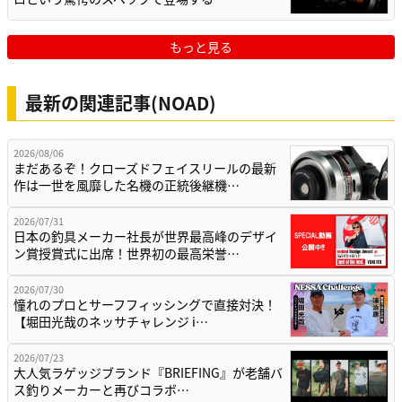
もっと見る
最新の関連記事(NOAD)
2026/08/06
まだあるぞ！クローズドフェイスリールの最新
作は一世を風靡した名機の正統後継機…
2026/07/31
日本の釣具メーカー社長が世界最高峰のデザイ
ン賞授賞式に出席！世界初の最高栄誉…
2026/07/30
憧れのプロとサーフフィッシングで直接対決！
【堀田光哉のネッサチャレンジ i…
2026/07/23
大人気ラゲッジブランド『BRIEFING』が老舗バ
ス釣りメーカーと再びコラボ…