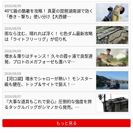
2026/08/09
40℃級の酷暑を攻略！ 真夏の琵琶湖南湖で効く
「巻き・撃ち」使い分け【大西健…
2026/08/09
雨なら沈む、晴れれば浮く！ 七色ダム最新攻略
は「ライトフリーリグ」が切り札
2026/08/08
増水＆濁りはチャンス！ 久々の霞ヶ浦で良型連
発、プロトのメガフォーゼも激ハマ…
2026/08/08
【河口湖】増水でシャローが熱い！ モンスター
級も健在、トップ＆サイトで狙え！…
2026/08/07
『大事な道具もこれで安心』圧倒的な強度を誇
るタックルバッグがシマノから発売。…
もっと見る