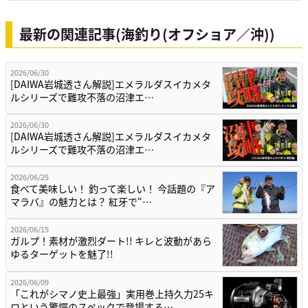
最新の関連記事(海釣り(オフショア／沖))
2026/06/30
[DAIWA岩城透さん解説]エメラルダスイカメタ
ルシリーズで難攻不落の沼津エ…
2026/06/30
[DAIWA岩城透さん解説]エメラルダスイカメタ
ルシリーズで難攻不落の沼津エ…
2026/06/25
食べて美味しい！ 釣って楽しい！ 今話題の『ア
マラバ』の魅力とは？ 紅牙で“…
2026/06/15
ガルプ！素材が激烈ダート!! キレと波動があら
ゆるターゲットを魅了!!
2026/06/09
「これがシマノ史上最強」実用巻上持久力25キ
ロという驚愕のスペックで登場する…