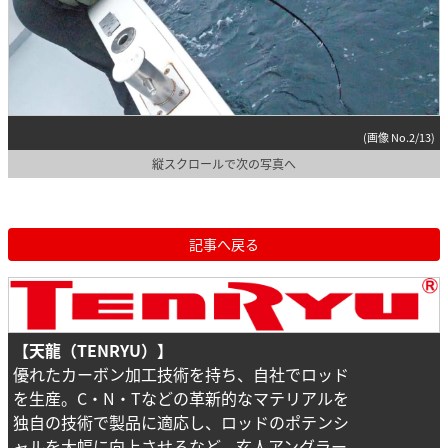
(画像 No.2/13)
縦スクロールで次の写真へ
記事へ戻る
【天龍（TENRYU）】
優れたカーボン加工技術を持ち、自社でロッド
を生産。C・N・Tなどの革新的なマテリアルを
独自の技術で製品に適応し、ロッドのポテンシ
ャルを大幅に向上させるなど、玄人アングラー