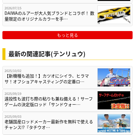
2026/07/15
DAIWAのルアーが大人気ブランドとコラボ！ 数
量限定のオリジナルカラーを手…
もっと見る
最新の関連記事(テンリュウ)
2025/10/02
【新機種も追加！】カツオにシイラ、ヒラマ
サ！オフショアキャスティングの定番ロ…
2025/09/19
遠投性も波打ち際の粘りも兼ね備える！サーフ
ゲームの決定版ロッド「サンドウォー…
2025/09/03
老舗国産ロッドメーカー最新作を無料で使える
チャンス⁉『タチウオ…