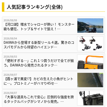
人気記事ランキング(全体)
2026/08/08
【河口湖】増水でシャローが熱い！ モンスター
級も健在、トップ＆サイトで狙え！…
2026/08/04
DAIWAから登場する新型リール４選。驚きのコ
スパモデルから待望のハイエンド…
2026/08/03
「便利すぎる…」これ１つ買うだけで全てが揃
う。DAIWAから発売されるタック…
2026/08/07
【霞ヶ浦で異変!?】カビの生えた小魚がヒント
に…。プロトミノーがハマり45セ…
2026/08/07
『大事な道具もこれで安心』圧倒的な強度を誇
るタックルバッグがシマノから発売。…