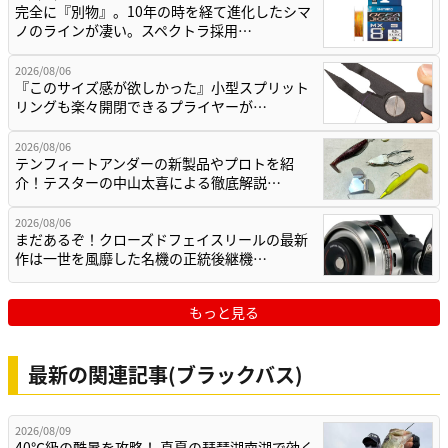
完全に『別物』。10年の時を経て進化したシマ
ノのラインが凄い。スペクトラ採用…
2026/08/06
『このサイズ感が欲しかった』小型スプリット
リングも楽々開閉できるプライヤーが…
2026/08/06
テンフィートアンダーの新製品やプロトを紹
介！テスターの中山太喜による徹底解説…
2026/08/06
まだあるぞ！クローズドフェイスリールの最新
作は一世を風靡した名機の正統後継機…
もっと見る
最新の関連記事(ブラックバス)
2026/08/09
40℃級の酷暑を攻略！ 真夏の琵琶湖南湖で効く