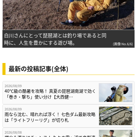
白川さんにとって琵琶湖とは釣り場であると同
時に、人生を豊かにする遊び場。
(画像 No.6/6)
最新の投稿記事(全体)
2026/08/09
40℃級の酷暑を攻略！ 真夏の琵琶湖南湖で効く
「巻き・撃ち」使い分け【大西健…
2026/08/09
雨なら沈む、晴れれば浮く！ 七色ダム最新攻略
は「ライトフリーリグ」が切り札
2026/08/08