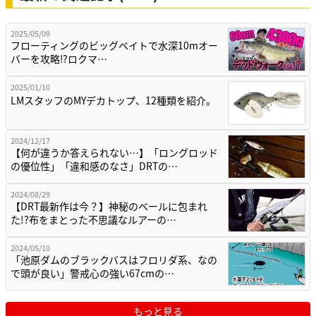
2025/05/09
フローティングのビッグベイトで水深10mオー
バーを攻略⁉ロクマ…
2025/01/10
LMスタッフのMYデカトップ、12種類を紹介。
2024/12/17
【何が違うか答えられない…】「ロングロッド
の優位性」「違和感のなさ」DRTの…
2024/08/29
【DRT最新作は今？】神秘のベールに包まれ
た!?布をまとった不思議なルアーの…
2024/05/10
「池原ダムのブラックバスはフロリダ系、なの
で頭が良い」警戒心の強い67cmの…
もっと見る