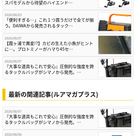
スパモデルから待望のハイエンド…
2026/08/03
「便利すぎる…」これ１つ買うだけで全てが揃
う。DAIWAから発売されるタック…
2026/08/07
【霞ヶ浦で異変!?】カビの生えた小魚がヒント
に…。プロトミノーがハマり45セ…
2026/08/07
『大事な道具もこれで安心』圧倒的な強度を誇
るタックルバッグがシマノから発売。…
最新の関連記事(ルアマガプラス)
2026/08/07
『大事な道具もこれで安心』圧倒的な強度を誇
るタックルバッグがシマノから発売。…
2026/08/06