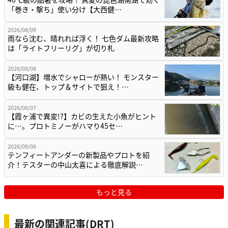
「巻き・撃ち」使い分け【大西健…
2026/08/09
雨なら沈む、晴れれば浮く！ 七色ダム最新攻略
は「ライトフリーリグ」が切り札
2026/08/08
【河口湖】増水でシャローが熱い！ モンスター
級も健在、トップ＆サイトで狙え！…
2026/08/07
【霞ヶ浦で異変!?】カビの生えた小魚がヒント
に…。プロトミノーがハマり45セ…
2026/08/06
テンフィートアンダーの新製品やプロトを紹
介！テスターの中山太喜による徹底解説…
もっと見る
最新の関連記事(DRT)