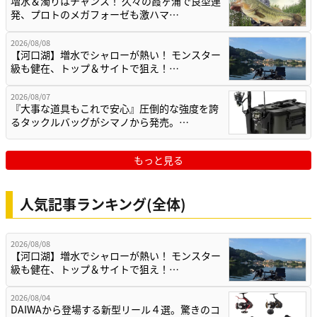
増水＆濁りはチャンス！ 久々の霞ヶ浦で良型連
発、プロトのメガフォーゼも激ハマ…
2026/08/08
【河口湖】増水でシャローが熱い！ モンスター
級も健在、トップ＆サイトで狙え！…
2026/08/07
『大事な道具もこれで安心』圧倒的な強度を誇
るタックルバッグがシマノから発売。…
もっと見る
人気記事ランキング(全体)
2026/08/08
【河口湖】増水でシャローが熱い！ モンスター
級も健在、トップ＆サイトで狙え！…
2026/08/04
DAIWAから登場する新型リール４選。驚きのコ