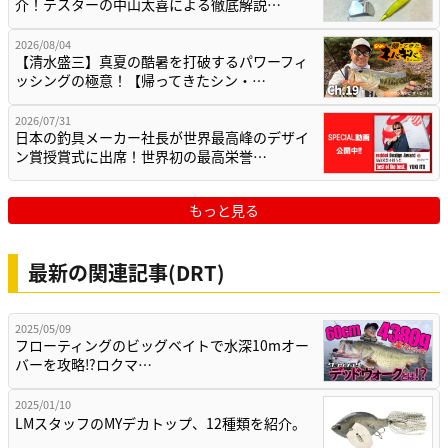
介！テスターの中山太喜による徹底解説…
2026/08/04
【清水盛三】真夏の酷暑を打破するパワーフィ
ッシングの極意！【帰ってきたシン・…
2026/07/31
日本の釣具メーカー社長が世界最高峰のデザイ
ン賞授賞式に出席！世界初の最高栄誉…
もっと見る
最新の関連記事(DRT)
2025/05/09
フローティングのビッグベイトで水深10mオー
バーを攻略⁉ロクマ…
2025/01/10
LMスタッフのMYデカトップ、12種類を紹介。