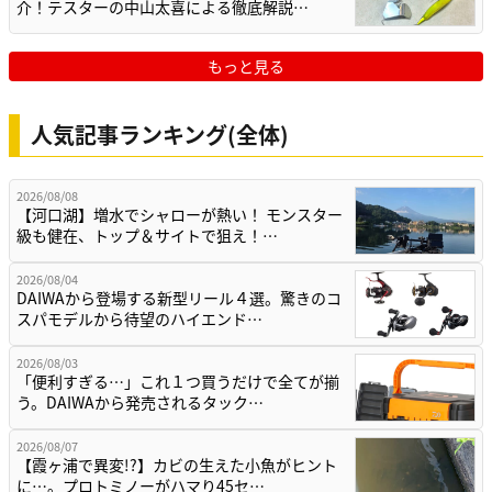
介！テスターの中山太喜による徹底解説…
もっと見る
人気記事ランキング(全体)
2026/08/08
【河口湖】増水でシャローが熱い！ モンスター
級も健在、トップ＆サイトで狙え！…
2026/08/04
DAIWAから登場する新型リール４選。驚きのコ
スパモデルから待望のハイエンド…
2026/08/03
「便利すぎる…」これ１つ買うだけで全てが揃
う。DAIWAから発売されるタック…
2026/08/07
【霞ヶ浦で異変!?】カビの生えた小魚がヒント
に…。プロトミノーがハマり45セ…