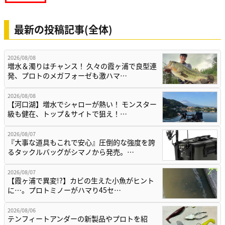
最新の投稿記事(全体)
2026/08/08
増水＆濁りはチャンス！ 久々の霞ヶ浦で良型連
発、プロトのメガフォーゼも激ハマ…
2026/08/08
【河口湖】増水でシャローが熱い！ モンスター
級も健在、トップ＆サイトで狙え！…
2026/08/07
『大事な道具もこれで安心』圧倒的な強度を誇
るタックルバッグがシマノから発売。…
2026/08/07
【霞ヶ浦で異変!?】カビの生えた小魚がヒント
に…。プロトミノーがハマり45セ…
2026/08/06
テンフィートアンダーの新製品やプロトを紹