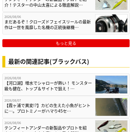
介！テスターの中山太喜による徹底解説…
2026/08/06
まだあるぞ！クローズドフェイスリールの最新
作は一世を風靡した名機の正統後継機…
もっと見る
最新の関連記事(ブラックバス)
2026/08/08
【河口湖】増水でシャローが熱い！ モンスター
級も健在、トップ＆サイトで狙え！…
2026/08/07
【霞ヶ浦で異変!?】カビの生えた小魚がヒント
に…。プロトミノーがハマり45セ…
2026/08/06
テンフィートアンダーの新製品やプロトを紹