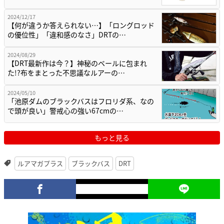
2024/12/17
【何が違うか答えられない…】「ロングロッド
の優位性」「違和感のなさ」DRTの…
2024/08/29
【DRT最新作は今？】神秘のベールに包まれ
た!?布をまとった不思議なルアーの…
2024/05/10
「池原ダムのブラックバスはフロリダ系、なの
で頭が良い」警戒心の強い67cmの…
もっと見る
ルアマガプラス
ブラックバス
DRT