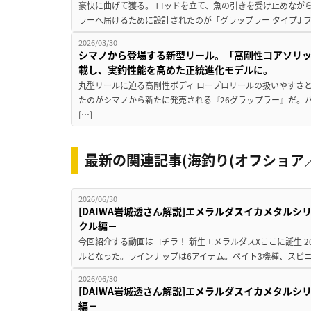
豪快に曲げて獲る。 ロッドを立て、魚の引きを受け止めなが
ラーへ届けるために設計されたのが「グラップラー タイプJ フ
2026/03/30
シマノから登場する新型リール。「高剛性コアソリッ
載し、実釣性能を高めた正統進化モデルに。
丸型リールに迫る高剛性ボディ ロープロリールの扱いやすさ
たのがシマノから新たに発売される『26グラップラー』だ。
[…]
最新の関連記事(海釣り(オフショア／
2026/06/30
[DAIWA岩城透さん解説]エメラルダスイカメタル
クル編－
今回紹介する動画はコチラ！ 新生エメラルダスXここに誕生 2026
ルとなった。ラインナップは6アイテム。ベイト3機種、スピニン
2026/06/30
[DAIWA岩城透さん解説]エメラルダスイカメタル
編－