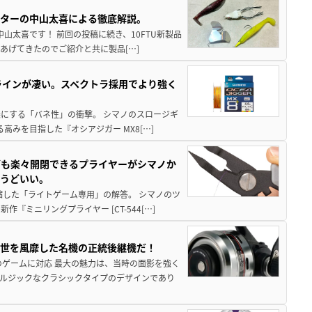
スターの中山太喜による徹底解説。
中山太喜です！ 前回の投稿に続き、10FTU新製品
あげてきたのでご紹介と共に製品[…]
ラインが凄い。スペクトラ採用でより強く
楽にする「バネ性」の衝撃。 シマノのスロージギ
高みを目指した『オシアジガー MX8[…]
グも楽々開閉できるプライヤーがシマノか
ょうどいい。
縮した「ライトゲーム専用」の解答。 シマノのツ
ミニリングプライヤー [CT-544[…]
一世を風靡した名機の正統後継機だ！
のゲームに対応 最大の魅力は、当時の面影を強く
ルジックなクラシックタイプのデザインであり