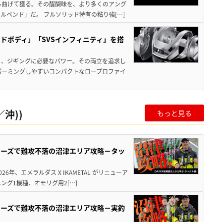
ら曲げて獲る。その醍醐味を、より多くのアング
ルベンド」だ。 フルソリッド特有の粘り強[…]
ドボディ」「SVSインフィニティ」を搭
と、ジギングに必要なパワー。その両立を追求し
パーミングしやすいコンパクトなロープロファイ
沖))
もっと見る
シリーズで難攻不落の沼津エリア攻略－タッ
年、エメラルダス X IKAMETAL がリニューア
グ1機種、オモリグ用2[…]
シリーズで難攻不落の沼津エリア攻略－実釣