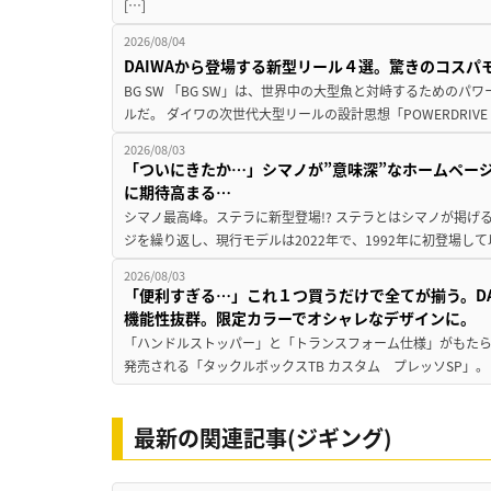
[…]
2026/08/04
DAIWAから登場する新型リール４選。驚きのコス
BG SW 「BG SW」は、世界中の大型魚と対峙するための
ルだ。 ダイワの次世代大型リールの設計思想「POWERDRIVE D
2026/08/03
「ついにきたか…」シマノが”意味深”なホームペー
に期待高まる…
シマノ最高峰。ステラに新型登場!? ステラとはシマノが掲げ
ジを繰り返し、現行モデルは2022年で、1992年に初登場し
2026/08/03
「便利すぎる…」これ１つ買うだけで全てが揃う。D
機能性抜群。限定カラーでオシャレなデザインに。
「ハンドルストッパー」と「トランスフォーム仕様」がもたらす
発売される「タックルボックスTB カスタム プレッソSP」。
最新の関連記事(ジギング)