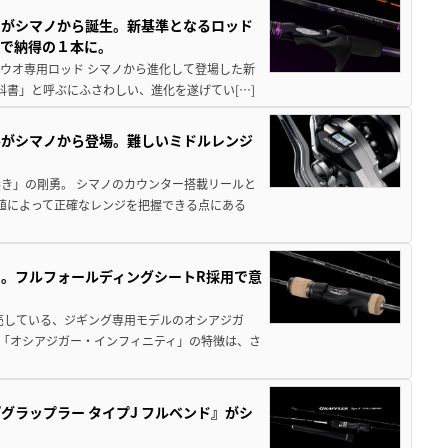
ドがシマノから誕生。新基準となるロッド
まで納得の１本に。
チウオ専用ロッド シマノから進化して登場した新
科書」と呼ぶにふさわしい、進化を遂げてい[…]
ールがシマノから登場。難しいミドルレンジ
き」の剛勇。 シマノのカウンター搭載リールと
数値によって正確なレンジを把握できる点にある
。フルフォールディングシートR採用で意
。
売している、ジギング専用モデルのオシアジガ
型「オシアジガー・インフィニティ」の特徴は、さ
ラップラー タイプJ フルベンド』がシ