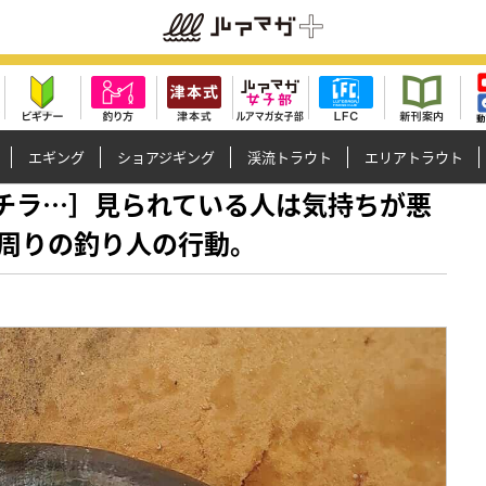
エギング
ショアジギング
渓流トラウト
エリアトラウト
でチラチラ…］見られている人は気持ちが悪
周りの釣り人の行動。