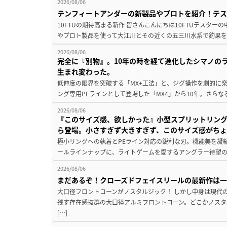
2026/08/06
テンフィートアンダーの新製品やプロトを紹介！テ
10FTUの期待高まる新作 皆さんこんにちは10FTUテスターの
やプロト製品を使って大江川とその近くの五三川水系で釣果を
2026/08/06
完全に『別物』。10年の時を経て進化したシマノの
生まれ変わった。
低伸度の限界を突破する「MX+工法」と、ジグ操作を劇的に
ング専用PEラインとして登場した「MX4」から10年。さらなる
2026/08/06
『このサイズ感、欲しかった』小型スプリットリン
ら登場。小さすぎず大きすぎず、このサイズ感がち
極小リングへの執着とPEライン対応の鋭利な刃。機能美を凝
ールラインナップに、ライトゲームを愛するアングラー待望の新作『
2026/08/06
まだあるぞ！クローズドフェイスリールの最新作は
大口径フロントコーンがノスタルジック！ しかし中身は現代
残す存在感抜群の大口径アルミフロントコーン。どこかノスタ
[…]