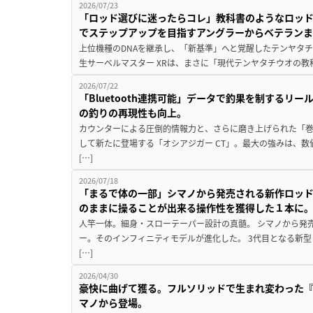
2026/07/23
「ロッド選びに迷ったらコレ」教科書のようなロッ
でステップアップを目指すアングラーからベテラン
上位機種のDNAを継承し、「新基準」へと覚醒したテンヤタ
生サーベルマスター XRは、まさに「現代テンヤタチウオの教
2026/07/22
「Bluetooth連携可能」データで釣果を制するリ
の釣りの再現性も向上。
カウンターによる圧倒的情報力と、さらに磨き上げられた「巻
して新たに登場する「オシアジガー CT」。最大の強みは、
[…]
2026/07/18
「まるで体の一部」シマノから発売される新作ロッド
のままに操ることが出来る操作性を獲得した１本に
人竿一体。細身・スローテーパー設計の真髄。 シマノから発
ー。そのインフィニティモデルが進化した。 3代目となる新
[…]
2026/04/30
豪快に曲げて獲る。フルソリッドで生まれ変わった『グ
マノから登場。