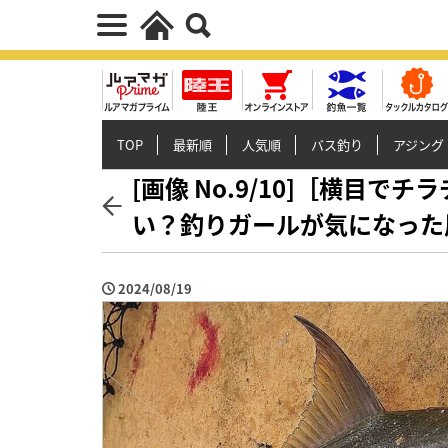
TOP
最新順
人気順
バス釣り
アジング
[画像 No.9/10]［横目
い？釣りガールが気になった
2024/08/19