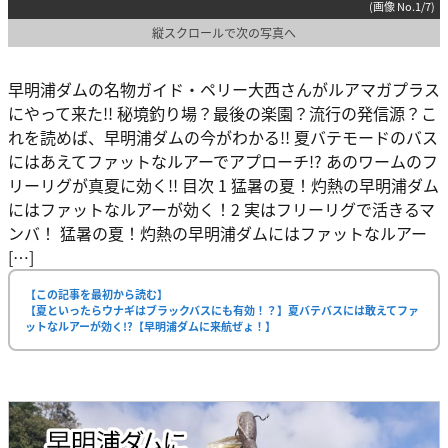
(画像 No.1/7)
縦スクロールで次の写真へ
早明浦ダムの名物ガイド・ペリー大西さんがルアマガプラス
にやって来た!! 秘境釣り場？最後の楽園？流行の発信源？こ
れを読めば、早明浦ダムの今がわかる!! 夏バテモードのバス
にはあえてファットなルアーでアプローチ!? あのワームのフ
リーリグが真夏に効く!! 目次 1 猛暑の夏！灼熱の早明浦ダム
にはファットなルアーが効く！2 実はフリーリグで活きるマ
ンバ！ 猛暑の夏！灼熱の早明浦ダムにはファットなルアー
[…]
【この記事を最初から読む】
【夏といったらウナギはブラックバスにも有効！？】夏バテバスには敢えてファ
ットなルアーが効く!?【早明浦ダムに来航ぜょ！】