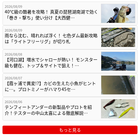
2026/08/09
40℃級の酷暑を攻略！ 真夏の琵琶湖南湖で効く
「巻き・撃ち」使い分け【大西健…
2026/08/09
雨なら沈む、晴れれば浮く！ 七色ダム最新攻略
は「ライトフリーリグ」が切り札
2026/08/08
【河口湖】増水でシャローが熱い！ モンスター
級も健在、トップ＆サイトで狙え！…
2026/08/07
【霞ヶ浦で異変!?】カビの生えた小魚がヒント
に…。プロトミノーがハマり45セ…
2026/08/06
テンフィートアンダーの新製品やプロトを紹
介！テスターの中山太喜による徹底解説…
もっと見る