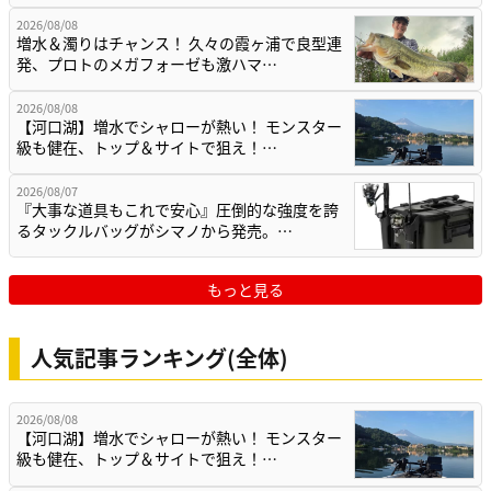
2026/08/08
増水＆濁りはチャンス！ 久々の霞ヶ浦で良型連
発、プロトのメガフォーゼも激ハマ…
2026/08/08
【河口湖】増水でシャローが熱い！ モンスター
級も健在、トップ＆サイトで狙え！…
2026/08/07
『大事な道具もこれで安心』圧倒的な強度を誇
るタックルバッグがシマノから発売。…
もっと見る
人気記事ランキング(全体)
2026/08/08
【河口湖】増水でシャローが熱い！ モンスター
級も健在、トップ＆サイトで狙え！…