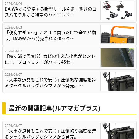
2026/08/04
DAIWAから登場する新型リール４選。驚きのコ
スパモデルから待望のハイエンド…
2026/08/03
「便利すぎる…」これ１つ買うだけで全てが揃
う。DAIWAから発売されるタック…
2026/08/07
【霞ヶ浦で異変!?】カビの生えた小魚がヒント
に…。プロトミノーがハマり45セ…
2026/08/07
『大事な道具もこれで安心』圧倒的な強度を誇
るタックルバッグがシマノから発売。…
最新の関連記事(ルアマガプラス)
2026/08/07
『大事な道具もこれで安心』圧倒的な強度を誇
るタックルバッグがシマノから発売。…