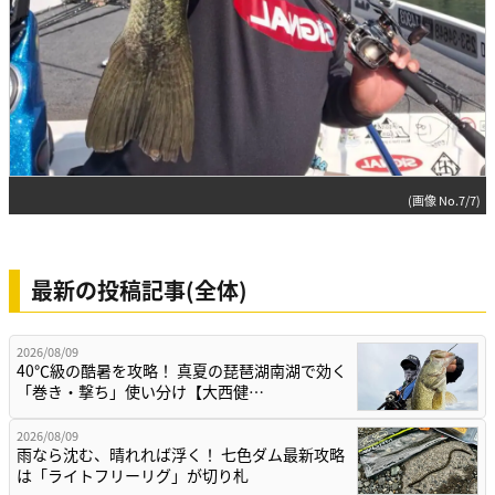
(画像 No.7/7)
最新の投稿記事(全体)
2026/08/09
40℃級の酷暑を攻略！ 真夏の琵琶湖南湖で効く
「巻き・撃ち」使い分け【大西健…
2026/08/09
雨なら沈む、晴れれば浮く！ 七色ダム最新攻略
は「ライトフリーリグ」が切り札