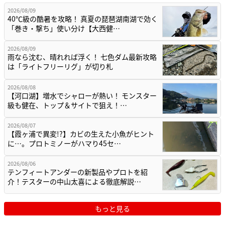
2026/08/09
40℃級の酷暑を攻略！ 真夏の琵琶湖南湖で効く
「巻き・撃ち」使い分け【大西健…
2026/08/09
雨なら沈む、晴れれば浮く！ 七色ダム最新攻略
は「ライトフリーリグ」が切り札
2026/08/08
【河口湖】増水でシャローが熱い！ モンスター
級も健在、トップ＆サイトで狙え！…
2026/08/07
【霞ヶ浦で異変!?】カビの生えた小魚がヒント
に…。プロトミノーがハマり45セ…
2026/08/06
テンフィートアンダーの新製品やプロトを紹
介！テスターの中山太喜による徹底解説…
もっと見る