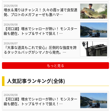
2026/08/08
増水＆濁りはチャンス！ 久々の霞ヶ浦で良型連
発、プロトのメガフォーゼも激ハマ…
2026/08/08
【河口湖】増水でシャローが熱い！ モンスター
級も健在、トップ＆サイトで狙え！…
2026/08/07
『大事な道具もこれで安心』圧倒的な強度を誇
るタックルバッグがシマノから発売。…
もっと見る
人気記事ランキング(全体)
2026/08/08
【河口湖】増水でシャローが熱い！ モンスター
級も健在、トップ＆サイトで狙え！…