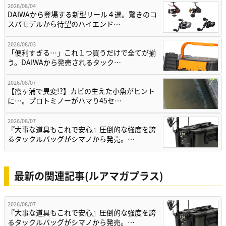
2026/08/04
DAIWAから登場する新型リール４選。驚きのコ
スパモデルから待望のハイエンド…
2026/08/03
「便利すぎる…」これ１つ買うだけで全てが揃
う。DAIWAから発売されるタック…
2026/08/07
【霞ヶ浦で異変!?】カビの生えた小魚がヒント
に…。プロトミノーがハマり45セ…
2026/08/07
『大事な道具もこれで安心』圧倒的な強度を誇
るタックルバッグがシマノから発売。…
最新の関連記事(ルアマガプラス)
2026/08/07
『大事な道具もこれで安心』圧倒的な強度を誇
るタックルバッグがシマノから発売。…