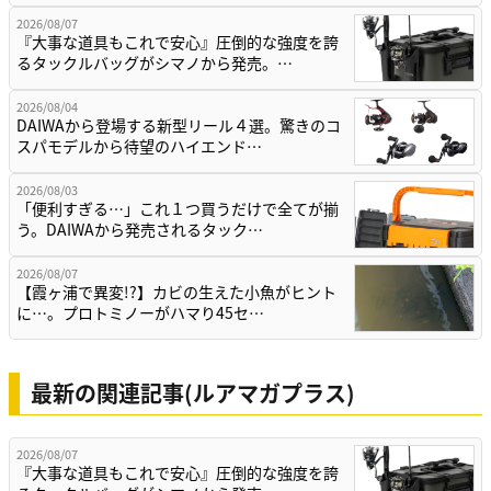
2026/08/07
『大事な道具もこれで安心』圧倒的な強度を誇
るタックルバッグがシマノから発売。…
2026/08/04
DAIWAから登場する新型リール４選。驚きのコ
スパモデルから待望のハイエンド…
2026/08/03
「便利すぎる…」これ１つ買うだけで全てが揃
う。DAIWAから発売されるタック…
2026/08/07
【霞ヶ浦で異変!?】カビの生えた小魚がヒント
に…。プロトミノーがハマり45セ…
最新の関連記事(ルアマガプラス)
2026/08/07
『大事な道具もこれで安心』圧倒的な強度を誇