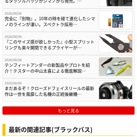
るタックルバッグがシマノから発売。…
2026/08/06
完全に『別物』。10年の時を経て進化したシマ
ノのラインが凄い。スペクトラ採用…
2026/08/06
『このサイズ感が欲しかった』小型スプリット
リングも楽々開閉できるプライヤーが…
2026/08/06
テンフィートアンダーの新製品やプロトを紹
介！テスターの中山太喜による徹底解説…
2026/08/06
まだあるぞ！クローズドフェイスリールの最新
作は一世を風靡した名機の正統後継機…
もっと見る
最新の関連記事(ブラックバス)