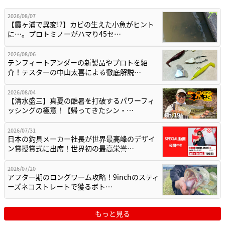
2026/08/07
【霞ヶ浦で異変!?】カビの生えた小魚がヒント
に…。プロトミノーがハマり45セ…
2026/08/06
テンフィートアンダーの新製品やプロトを紹
介！テスターの中山太喜による徹底解説…
2026/08/04
【清水盛三】真夏の酷暑を打破するパワーフィ
ッシングの極意！【帰ってきたシン・…
2026/07/31
日本の釣具メーカー社長が世界最高峰のデザイ
ン賞授賞式に出席！世界初の最高栄誉…
2026/07/20
アフター期のロングワーム攻略！9inchのスティ
ーズネコストレートで獲るボト…
もっと見る