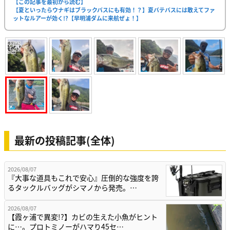
【この記事を最初から読む】
【夏といったらウナギはブラックバスにも有効！？】夏バテバスには敢えてファ
ットなルアーが効く!?【早明浦ダムに来航ぜょ！】
最新の投稿記事(全体)
2026/08/07
『大事な道具もこれで安心』圧倒的な強度を誇
るタックルバッグがシマノから発売。…
2026/08/07
【霞ヶ浦で異変!?】カビの生えた小魚がヒント
に…。プロトミノーがハマり45セ…