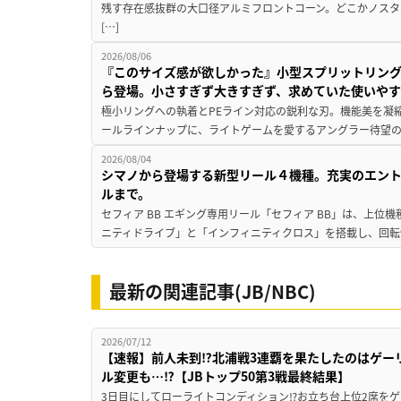
残す存在感抜群の大口径アルミフロントコーン。どこかノスタ
[…]
2026/08/06
『このサイズ感が欲しかった』小型スプリットリン
ら登場。小さすぎず大きすぎず、求めていた使いや
極小リングへの執着とPEライン対応の鋭利な刃。機能美を凝
ールラインナップに、ライトゲームを愛するアングラー待望の新作『
2026/08/04
シマノから登場する新型リール４機種。充実のエン
ルまで。
セフィア BB エギング専用リール「セフィア BB」は、上
ニティドライブ」と「インフィニティクロス」を搭載し、回転
最新の関連記事(JB/NBC)
2026/07/12
【速報】前人未到⁉北浦戦3連覇を果たしたのはゲー
ル変更も…⁉【JBトップ50第3戦最終結果】
3日目にしてローライトコンディション⁉お立ち台上位2席をゲ