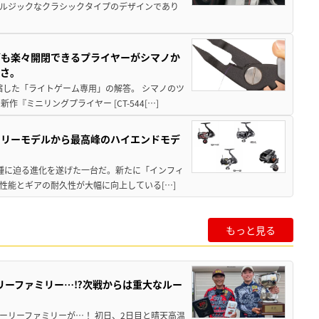
ルジックなクラシックタイプのデザインであり
グも楽々開閉できるプライヤーがシマノか
すさ。
縮した「ライトゲーム専用」の解答。 シマノのツ
ミニリングプライヤー [CT-544[…]
トリーモデルから最高峰のハイエンドモデ
位機種に迫る進化を遂げた一台だ。新たに「インフィ
性能とギアの耐久性が大幅に向上している[…]
もっと見る
リーファミリー…⁉次戦からは重大なルー
ーリーファミリーが…！ 初日、2日目と晴天高温