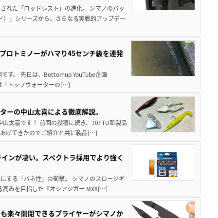
された「ロッドレスト」の進化。 シマノのバッ
ド）」シリーズから、さらなる実戦的アップデー
プロトミノーがハマり45センチ級を連発
 先日は、Bottomup YouTube企画
は「トップウォーターの[…]
スターの中山太喜による徹底解説。
中山太喜です！ 前回の投稿に続き、10FTU新製品
あげてきたのでご紹介と共に製品[…]
ラインが凄い。スペクトラ採用でより強く
楽にする「バネ性」の衝撃。 シマノのスロージギ
高みを目指した『オシアジガー MX8[…]
グも楽々開閉できるプライヤーがシマノか