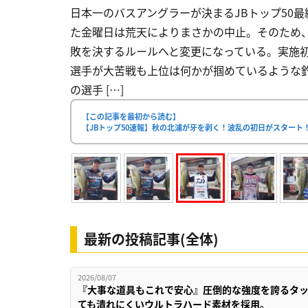
日本一のバスアングラーが決まるJBトップ50
た金曜日は荒天によりまさかの中止。そのため
敗を決するルールへと変更になっている。実施初
選手が大苦戦も上位は何かが掴めているような釣果
の選手 […]
【この記事を最初から読む】
【JBトップ50速報】秋の北浦が牙を剥く！波乱の初日がスタート
最新の投稿記事(全体)
2026/08/07
『大事な道具もこれで安心』圧倒的な強度を誇るタ
ても潰れにくいウルトラハード素材を採用。