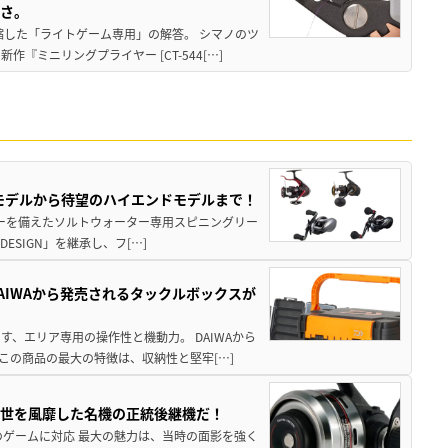
すさ。
縮した「ライトゲーム専用」の解答。 シマノのツ
ミニリングプライヤー [CT-544[…]
パモデルから待望のハイエンドモデルまで！
パワーを備えたソルトウォーター専用スピニングリー
ESIGN」を継承し、フ[…]
AIWAから発売されるタックルボックスが
、エリア専用の操作性と機動力。 DAIWAから
この商品の最大の特徴は、収納性と堅牢[…]
一世を風靡した名機の正統後継機だ！
のゲームに対応 最大の魅力は、当時の面影を強く