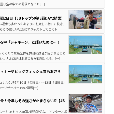
曇り空の中での開催となった[…]
日目【JBトップ50第3戦DAY2結果】
ない選手も多かったあまりにも厳しい初日に続き、
らこの難しい状況にアジャストしてこそト[…]
る中「シャキーン」と輝いたのは…！
いうくくりで水系全体を舞台に試合が組まれること
ショナルCUPは北浦のみが戦場となる。[…]
ウィナーやビッグフィッシュ賞もおさら
ショナルCUP7月10日（金曜日）～12日（日曜日）
ーリザーバーでの2連戦[…]
介！今年もその強さが止まらない⁉【JB
！ JBトップ50第2戦弥栄ダム。 アフタースポ