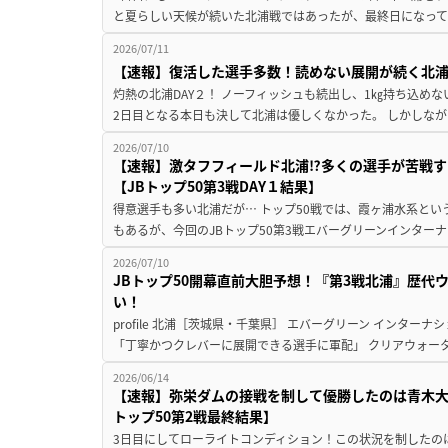
と夏らしい天候が続いた北浦戦ではあったが、最終日になって
2026/07/11
【速報】復活した選手多数！読めない展開が続く北浦戦2
灼熱の北浦DAY２！ ノーフィッシュも続出し、1㎏持ち込め
2日目となる本日も決して北浦は優しくなかった。 しかしなが
2026/07/10
【速報】激タフフィールド北浦⁉多くの選手が苦戦す
【JBトップ50第3戦DAY１結果】
得意選手も多い北浦だが… トップ50戦では、霞ヶ浦水系と
もあるが、今回のJBトップ50第3戦エバーグリーンインターナ
2026/07/10
JBトップ50開幕直前大胆予想！『第3戦北浦』歴代
い！
profile 北浦［茨城県・千葉県］ エバーグリーン インターナ
「丁寧かつクレバーに展開できる選手に軍配」 クリアウォータ
2026/06/14
【速報】弥栄ダムの接戦を制して優勝したのは青木大
トップ50第2戦最終結果】
3日目にしてローライトコンディション！この状況を制したのは…