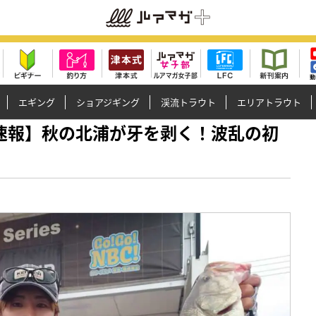
エギング
ショアジギング
渓流トラウト
エリアトラウト
プ50速報】秋の北浦が牙を剥く！波乱の初