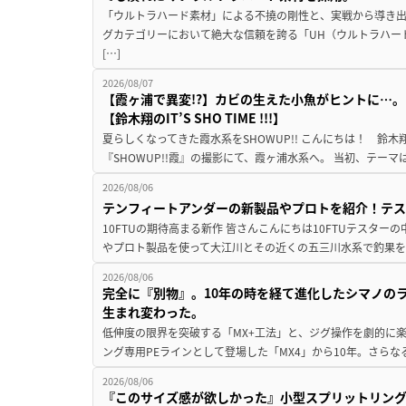
「ウルトラハード素材」による不撓の剛性と、実戦から導き出
グカテゴリーにおいて絶大な信頼を誇る「UH（ウルトラハー
[…]
2026/08/07
【霞ヶ浦で異変!?】カビの生えた小魚がヒントに…。
【鈴木翔のIT’S SHO TIME !!!】
夏らしくなってきた霞水系をSHOWUP!! こんにちは！ 鈴木翔です。
『SHOWUP!!霞』の撮影にて、霞ヶ浦水系へ。 当初、テーマ
2026/08/06
テンフィートアンダーの新製品やプロトを紹介！テ
10FTUの期待高まる新作 皆さんこんにちは10FTUテスターの
やプロト製品を使って大江川とその近くの五三川水系で釣果を
2026/08/06
完全に『別物』。10年の時を経て進化したシマノの
生まれ変わった。
低伸度の限界を突破する「MX+工法」と、ジグ操作を劇的に
ング専用PEラインとして登場した「MX4」から10年。さらなる
2026/08/06
『このサイズ感が欲しかった』小型スプリットリン