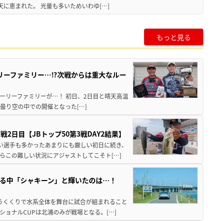
に恵まれた。 光量も多いためいわゆ[…]
もっと見る
リーファミリー…⁉次戦からは重大なルー
ーリーファミリーが…！ 初日、2日目と晴天高温
曇り空の中での開催となった[…]
日目【JBトップ50第3戦DAY2結果】
ない選手も多かったあまりにも厳しい初日に続き、
らこの難しい状況にアジャストしてこそト[…]
る中「シャキーン」と輝いたのは…！
いうくくりで水系全体を舞台に試合が組まれること
ショナルCUPは北浦のみが戦場となる。[…]