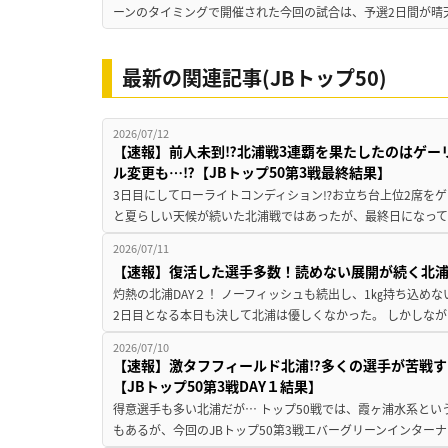
ーンのタイミングで開催された今回の試合は、予選2日間が晴天
最新の関連記事(JBトップ50)
2026/07/12
【速報】前人未到⁉北浦戦3連覇を果たしたのはゲー
ル変更も…⁉【JBトップ50第3戦最終結果】
3日目にしてローライトコンディション⁉お立ち台上位2席をゲ
と夏らしい天候が続いた北浦戦ではあったが、最終日になって
2026/07/11
【速報】復活した選手多数！読めない展開が続く北浦戦2
灼熱の北浦DAY２！ ノーフィッシュも続出し、1㎏持ち込め
2日目となる本日も決して北浦は優しくなかった。 しかしなが
2026/07/10
【速報】激タフフィールド北浦⁉多くの選手が苦戦す
【JBトップ50第3戦DAY１結果】
得意選手も多い北浦だが… トップ50戦では、霞ヶ浦水系と
もあるが、今回のJBトップ50第3戦エバーグリーンインターナ