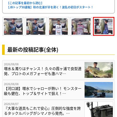
【この記事を最初から読む】
【JBトップ50速報】秋の北浦が牙を剥く！波乱の初日がスタート！
最新の投稿記事(全体)
2026/08/08
増水＆濁りはチャンス！ 久々の霞ヶ浦で良型連
発、プロトのメガフォーゼも激ハマ…
2026/08/08
【河口湖】増水でシャローが熱い！ モンスター
級も健在、トップ＆サイトで狙え！…
2026/08/07
『大事な道具もこれで安心』圧倒的な強度を誇
るタックルバッグがシマノから発売。…