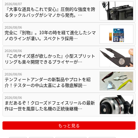
2026/08/07
『大事な道具もこれで安心』圧倒的な強度を誇
るタックルバッグがシマノから発売。…
2026/08/06
完全に『別物』。10年の時を経て進化したシマ
ノのラインが凄い。スペクトラ採用…
2026/08/06
『このサイズ感が欲しかった』小型スプリット
リングも楽々開閉できるプライヤーが…
2026/08/06
テンフィートアンダーの新製品やプロトを紹
介！テスターの中山太喜による徹底解説…
2026/08/06
まだあるぞ！クローズドフェイスリールの最新
作は一世を風靡した名機の正統後継機…
もっと見る