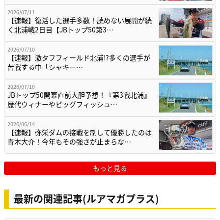
2026/07/11
【速報】復活した選手多数！読めない展開が続
く北浦戦2日目【JBトップ50第3…
2026/07/10
【速報】激タフフィールド北浦⁉多くの選手が
苦戦する中「シャキー…
2026/07/10
JBトップ50開幕直前大胆予想！『第3戦北浦』
歴代ウィナーやビッグフィッシュ…
2026/06/14
【速報】弥栄ダムの接戦を制して優勝したのは
青木大介！今年もその強さが止まらな…
もっと見る
最新の関連記事(ルアマガプラス)