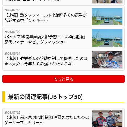
2026/07/10
【速報】激タフフィールド北浦⁉多くの選手が
苦戦する中「シャキー…
2026/07/10
JBトップ50開幕直前大胆予想！『第3戦北浦』
歴代ウィナーやビッグフィッシュ…
2026/06/14
【速報】弥栄ダムの接戦を制して優勝したのは
青木大介！今年もその強さが止まらな…
もっと見る
最新の関連記事(JBトップ50)
2026/07/12
【速報】前人未到⁉北浦戦3連覇を果たしたのは
ゲーリーファミリー…