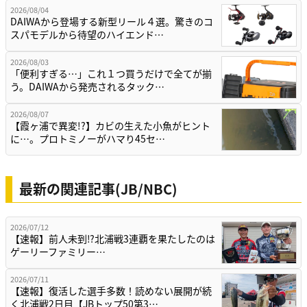
2026/08/04
DAIWAから登場する新型リール４選。驚きのコ
スパモデルから待望のハイエンド…
2026/08/03
「便利すぎる…」これ１つ買うだけで全てが揃
う。DAIWAから発売されるタック…
2026/08/07
【霞ヶ浦で異変!?】カビの生えた小魚がヒント
に…。プロトミノーがハマり45セ…
最新の関連記事(JB/NBC)
2026/07/12
【速報】前人未到⁉北浦戦3連覇を果たしたのは
ゲーリーファミリー…
2026/07/11
【速報】復活した選手多数！読めない展開が続
く北浦戦2日目【JBトップ50第3…