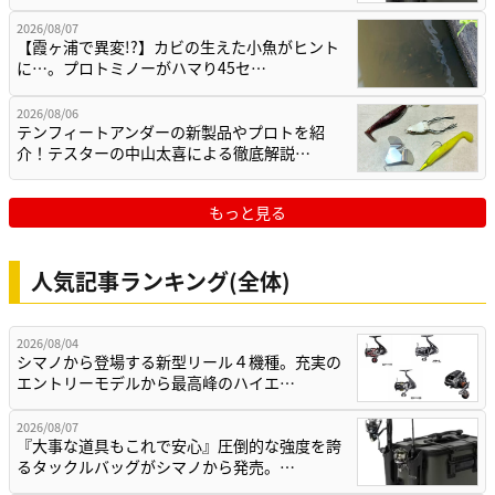
2026/08/07
【霞ヶ浦で異変!?】カビの生えた小魚がヒント
に…。プロトミノーがハマり45セ…
2026/08/06
テンフィートアンダーの新製品やプロトを紹
介！テスターの中山太喜による徹底解説…
もっと見る
人気記事ランキング(全体)
2026/08/04
シマノから登場する新型リール４機種。充実の
エントリーモデルから最高峰のハイエ…
2026/08/07
『大事な道具もこれで安心』圧倒的な強度を誇
るタックルバッグがシマノから発売。…