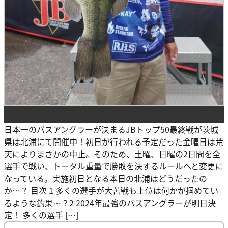
日本一のバスアングラーが決まるJBトップ50最終戦が茨城
県は北浦にて開催中！初日が行われる予定だった金曜日は荒
天によりまさかの中止。そのため、土曜、日曜の2日間を全
選手で戦い、トータル重量で勝敗を決するルールへと変更に
なっている。実施初日となる本日の北浦はどうだったの
か…？ 目次 1 多くの選手が大苦戦も上位は何かが掴めてい
るような釣果…？2 2024年最強のバスアングラーが明日決
定！ 多くの選手 […]