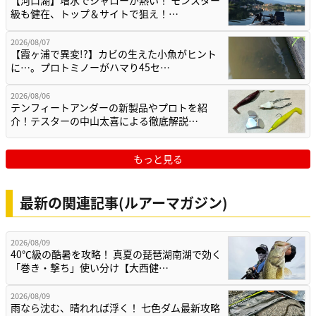
級も健在、トップ＆サイトで狙え！…
2026/08/07
【霞ヶ浦で異変!?】カビの生えた小魚がヒント
に…。プロトミノーがハマり45セ…
2026/08/06
テンフィートアンダーの新製品やプロトを紹
介！テスターの中山太喜による徹底解説…
もっと見る
最新の関連記事(ルアーマガジン)
2026/08/09
40℃級の酷暑を攻略！ 真夏の琵琶湖南湖で効く
「巻き・撃ち」使い分け【大西健…
2026/08/09
雨なら沈む、晴れれば浮く！ 七色ダム最新攻略