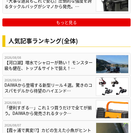
『大事な道具もこれで安心』圧倒的な強度を誇
るタックルバッグがシマノから発売。…
もっと見る
人気記事ランキング(全体)
2026/08/08
【河口湖】増水でシャローが熱い！ モンスター
級も健在、トップ＆サイトで狙え！…
2026/08/04
DAIWAから登場する新型リール４選。驚きのコ
スパモデルから待望のハイエンド…
2026/08/03
「便利すぎる…」これ１つ買うだけで全てが揃
う。DAIWAから発売されるタック…
2026/08/07
【霞ヶ浦で異変!?】カビの生えた小魚がヒント