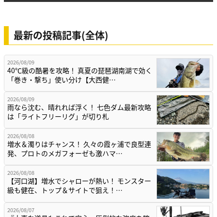
最新の投稿記事(全体)
2026/08/09
40℃級の酷暑を攻略！ 真夏の琵琶湖南湖で効く
「巻き・撃ち」使い分け【大西健…
2026/08/09
雨なら沈む、晴れれば浮く！ 七色ダム最新攻略
は「ライトフリーリグ」が切り札
2026/08/08
増水＆濁りはチャンス！ 久々の霞ヶ浦で良型連
発、プロトのメガフォーゼも激ハマ…
2026/08/08
【河口湖】増水でシャローが熱い！ モンスター
級も健在、トップ＆サイトで狙え！…
2026/08/07