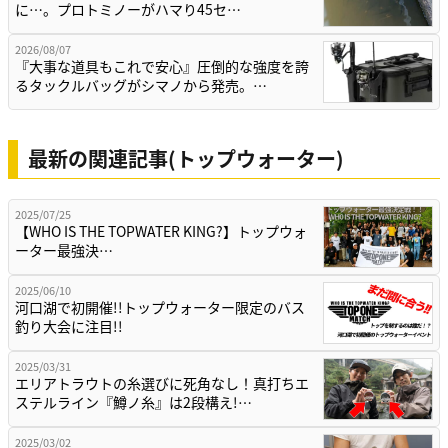
に…。プロトミノーがハマり45セ…
2026/08/07
『大事な道具もこれで安心』圧倒的な強度を誇
るタックルバッグがシマノから発売。…
最新の関連記事(トップウォーター)
2025/07/25
【WHO IS THE TOPWATER KING?】トップウォ
ーター最強決…
2025/06/10
河口湖で初開催!!トップウォーター限定のバス
釣り大会に注目!!
2025/03/31
エリアトラウトの糸選びに死角なし！真打ちエ
ステルライン『鱒ノ糸』は2段構え!…
2025/03/02