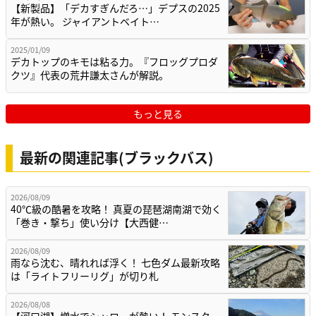
【新製品】「デカすぎんだろ…」デプスの2025
年が熱い。 ジャイアントベイト…
2025/01/09
デカトップのキモは粘る力。『フロッグプロダ
クツ』代表の荒井謙太さんが解説。
もっと見る
最新の関連記事(ブラックバス)
2026/08/09
40℃級の酷暑を攻略！ 真夏の琵琶湖南湖で効く
「巻き・撃ち」使い分け【大西健…
2026/08/09
雨なら沈む、晴れれば浮く！ 七色ダム最新攻略
は「ライトフリーリグ」が切り札
2026/08/08
【河口湖】増水でシャローが熱い！ モンスター