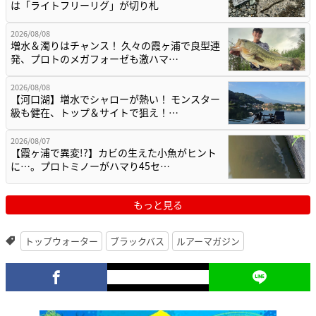
は「ライトフリーリグ」が切り札
2026/08/08
増水＆濁りはチャンス！ 久々の霞ヶ浦で良型連
発、プロトのメガフォーゼも激ハマ…
2026/08/08
【河口湖】増水でシャローが熱い！ モンスター
級も健在、トップ＆サイトで狙え！…
2026/08/07
【霞ヶ浦で異変!?】カビの生えた小魚がヒント
に…。プロトミノーがハマり45セ…
もっと見る
トップウォーター
ブラックバス
ルアーマガジン