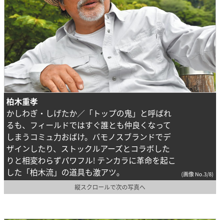
柏木重孝
かしわぎ・しげたか／「トップの鬼」と呼ばれ
るも、フィールドではすぐ誰とも仲良くなって
しまうコミュ力おばけ。バモノスブランドでデ
ザインしたり、ストックルアーズとコラボした
りと相変わらずパワフル! テンカラに革命を起こ
した「柏木流」の道具も激アツ。
(画像 No.3/8)
縦スクロールで次の写真へ