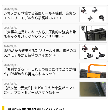
2026/08/04
シマノから登場する新型リール４機種。充実の
エントリーモデルから最高峰のハイエ…
2026/08/07
『大事な道具もこれで安心』圧倒的な強度を誇
るタックルバッグがシマノから発売。…
2026/08/04
DAIWAから登場する新型リール４選。驚きのコ
スパモデルから待望のハイエンド…
2026/08/03
「便利すぎる…」これ１つ買うだけで全てが揃
う。DAIWAから発売されるタック…
2026/08/07
【霞ヶ浦で異変!?】カビの生えた小魚がヒント
に…。プロトミノーがハマり45セ…