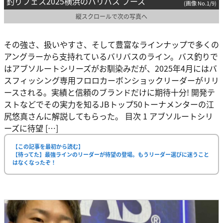
釣りフェス2025横浜のバリバス ブース
(画像 No.1/9)
縦スクロールで次の写真へ
その強さ、扱いやすさ、そして豊富なラインナップで多くの
アングラーから支持れているバリバスのライン。バス釣りで
はアブソルートシリーズがお馴染みだが、2025年4月にはバ
スフィッシング専用フロロカーボンショックリーダーがリリ
ースされる。実績と信頼のブランドだけに期待十分! 開発テ
ストなどでその実力を知るJBトップ50トーナメンターの江
尻悠真さんに解説してもらった。 目次 1 アブソルートシリ
ーズに待望 […]
【この記事を最初から読む】
【待ってた】最強ラインのリーダーが待望の登場。もうリーダー選びに迷うこと
はなくなったぞ！