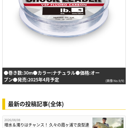
●巻き数:30m●カラー:ナチュラル●価格:オー
プン●発売:2025年4月予定
(画像 No.9/9)
最新の投稿記事(全体)
2026/08/08
増水＆濁りはチャンス！ 久々の霞ヶ浦で良型連