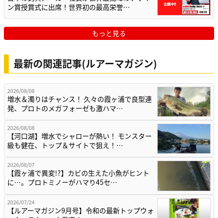
ン賞授賞式に出席！世界初の最高栄誉…
もっと見る
最新の関連記事(ルアーマガジン)
2026/08/08
増水＆濁りはチャンス！ 久々の霞ヶ浦で良型連
発、プロトのメガフォーゼも激ハマ…
2026/08/08
【河口湖】増水でシャローが熱い！ モンスター
級も健在、トップ＆サイトで狙え！…
2026/08/07
【霞ヶ浦で異変!?】カビの生えた小魚がヒント
に…。プロトミノーがハマり45セ…
2026/07/24
【ルアーマガジン9月号】令和の最新トップウォ