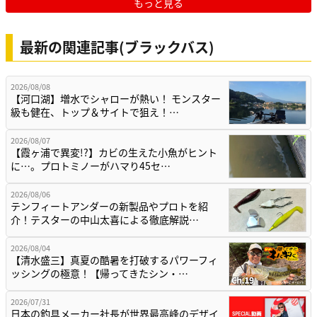
もっと見る
最新の関連記事(ブラックバス)
2026/08/08
【河口湖】増水でシャローが熱い！ モンスター
級も健在、トップ＆サイトで狙え！…
2026/08/07
【霞ヶ浦で異変!?】カビの生えた小魚がヒント
に…。プロトミノーがハマり45セ…
2026/08/06
テンフィートアンダーの新製品やプロトを紹
介！テスターの中山太喜による徹底解説…
2026/08/04
【清水盛三】真夏の酷暑を打破するパワーフィ
ッシングの極意！【帰ってきたシン・…
2026/07/31
日本の釣具メーカー社長が世界最高峰のデザイ