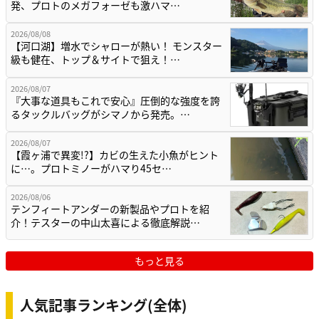
発、プロトのメガフォーゼも激ハマ…
2026/08/08
【河口湖】増水でシャローが熱い！ モンスター
級も健在、トップ＆サイトで狙え！…
2026/08/07
『大事な道具もこれで安心』圧倒的な強度を誇
るタックルバッグがシマノから発売。…
2026/08/07
【霞ヶ浦で異変!?】カビの生えた小魚がヒント
に…。プロトミノーがハマり45セ…
2026/08/06
テンフィートアンダーの新製品やプロトを紹
介！テスターの中山太喜による徹底解説…
もっと見る
人気記事ランキング(全体)