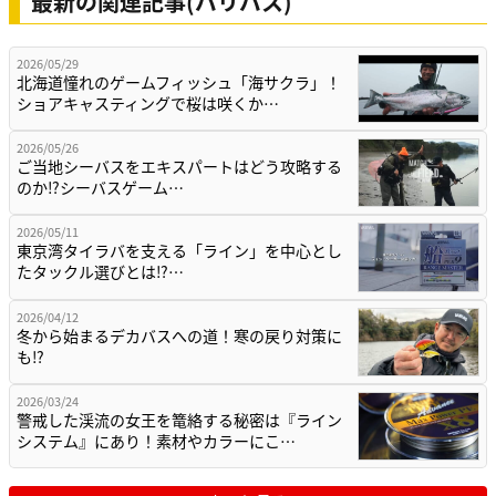
最新の関連記事(バリバス)
2026/05/29
北海道憧れのゲームフィッシュ「海サクラ」！
ショアキャスティングで桜は咲くか…
2026/05/26
ご当地シーバスをエキスパートはどう攻略する
のか⁉シーバスゲーム…
2026/05/11
東京湾タイラバを支える「ライン」を中心とし
たタックル選びとは⁉…
2026/04/12
冬から始まるデカバスへの道！寒の戻り対策に
も⁉
2026/03/24
警戒した渓流の女王を篭絡する秘密は『ライン
システム』にあり！素材やカラーにこ…