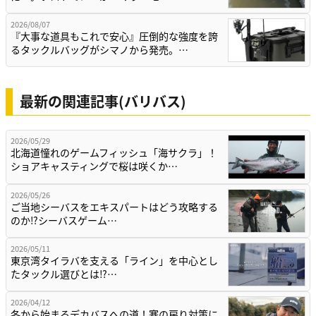
2026/08/07
『大事な道具もこれで安心』圧倒的な強度を誇
るタックルバッグがシマノから発売。…
最新の関連記事(バリバス)
2026/05/29
北海道憧れのゲームフィッシュ「海サクラ」！
ショアキャスティングで桜は咲くか…
2026/05/26
ご当地シーバスをエキスパートはどう攻略する
のか⁉シーバスゲーム…
2026/05/11
東京湾タイラバを支える「ライン」を中心とし
たタックル選びとは⁉…
2026/04/12
冬から始まるデカバスへの道！寒の戻り対策に