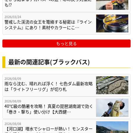
も⁉
2026/03/24
警戒した渓流の女王を篭絡する秘密は『ライン
システム』にあり！素材やカラーにこ…
もっと見る
最新の関連記事(ブラックバス)
2026/08/09
雨なら沈む、晴れれば浮く！ 七色ダム最新攻略
は「ライトフリーリグ」が切り札
2026/08/09
40℃級の酷暑を攻略！ 真夏の琵琶湖南湖で効く
「巻き・撃ち」使い分け【大西健…
2026/08/08
【河口湖】増水でシャローが熱い！ モンスター