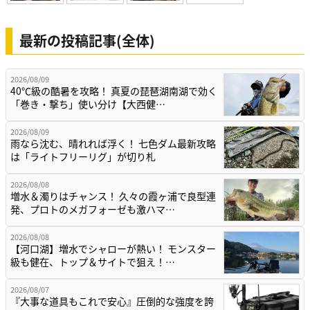
最新の投稿記事(全体)
2026/08/09
40℃級の酷暑を攻略！ 真夏の琵琶湖南湖で効く
「巻き・撃ち」使い分け【大西健…
2026/08/09
雨なら沈む、晴れれば浮く！ 七色ダム最新攻略
は「ライトフリーリグ」が切り札
2026/08/08
増水＆濁りはチャンス！ 久々の霞ヶ浦で良型連
発、プロトのメガフォーゼも激ハマ…
2026/08/08
【河口湖】増水でシャローが熱い！ モンスター
級も健在、トップ＆サイトで狙え！…
2026/08/07
『大事な道具もこれで安心』圧倒的な強度を誇