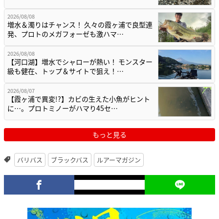
2026/08/08
増水＆濁りはチャンス！ 久々の霞ヶ浦で良型連
発、プロトのメガフォーゼも激ハマ…
2026/08/08
【河口湖】増水でシャローが熱い！ モンスター
級も健在、トップ＆サイトで狙え！…
2026/08/07
【霞ヶ浦で異変!?】カビの生えた小魚がヒント
に…。プロトミノーがハマり45セ…
もっと見る
バリバス
ブラックバス
ルアーマガジン