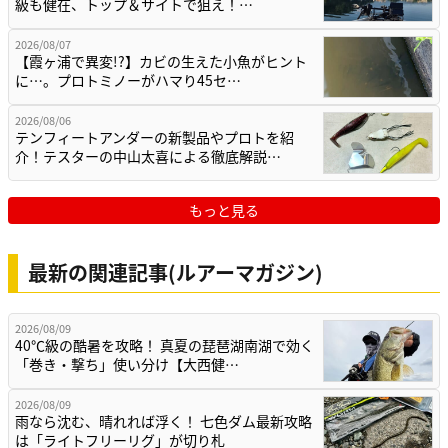
級も健在、トップ＆サイトで狙え！…
2026/08/07
【霞ヶ浦で異変!?】カビの生えた小魚がヒント
に…。プロトミノーがハマり45セ…
2026/08/06
テンフィートアンダーの新製品やプロトを紹
介！テスターの中山太喜による徹底解説…
もっと見る
最新の関連記事(ルアーマガジン)
2026/08/09
40℃級の酷暑を攻略！ 真夏の琵琶湖南湖で効く
「巻き・撃ち」使い分け【大西健…
2026/08/09
雨なら沈む、晴れれば浮く！ 七色ダム最新攻略
は「ライトフリーリグ」が切り札