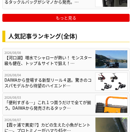
るタックルバッグがシマノから発売。…
もっと見る
人気記事ランキング(全体)
2026/08/08
【河口湖】増水でシャローが熱い！ モンスター
級も健在、トップ＆サイトで狙え！…
2026/08/04
DAIWAから登場する新型リール４選。驚きのコ
スパモデルから待望のハイエンド…
2026/08/03
「便利すぎる…」これ１つ買うだけで全てが揃
う。DAIWAから発売されるタック…
2026/08/07
【霞ヶ浦で異変!?】カビの生えた小魚がヒント
に…。プロトミノーがハマり45セ…