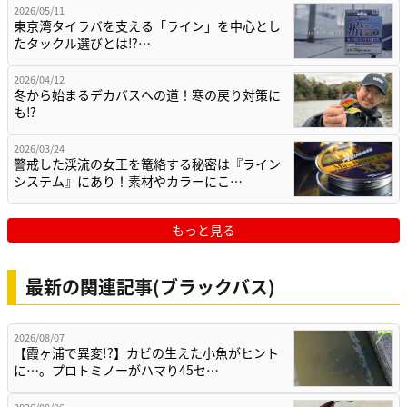
2026/05/11
東京湾タイラバを支える「ライン」を中心とし
たタックル選びとは⁉…
2026/04/12
冬から始まるデカバスへの道！寒の戻り対策に
も⁉
2026/03/24
警戒した渓流の女王を篭絡する秘密は『ライン
システム』にあり！素材やカラーにこ…
もっと見る
最新の関連記事(ブラックバス)
2026/08/07
【霞ヶ浦で異変!?】カビの生えた小魚がヒント
に…。プロトミノーがハマり45セ…
2026/08/06