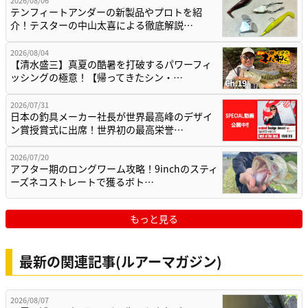
テンフィートアンダーの新製品やプロトを紹
介！テスターの中山太喜による徹底解説…
2026/08/04
【清水盛三】真夏の酷暑を打破するパワーフィ
ッシングの極意！【帰ってきたシン・…
2026/07/31
日本の釣具メーカー社長が世界最高峰のデザイ
ン賞授賞式に出席！世界初の最高栄誉…
2026/07/20
アフター期のロングワーム攻略！9inchのスティ
ーズネコストレートで獲るボト…
もっと見る
最新の関連記事(ルアーマガジン)
2026/08/07