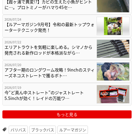
【霞ヶ浦で異変!?】カビの生えた小魚がヒント
に…。プロトミノーがハマり45セ…
2026/07/24
【ルアーマガジン9月号】令和の最新トップウォ
ーターテクニック発売！
2026/07/22
エリアトラウトを気軽に楽しめる。シマノから
発売される新作ロッドが本格派ながら…
2026/07/20
アフター期のロングワーム攻略！9inchのスティ
ーズネコストレートで獲るボト…
2026/07/19
今“ど真ん中ストレート”のジャストレート
5.5inchが効く！レイドの万能ワ…
もっと見る
バリバス
ブラックバス
ルアーマガジン