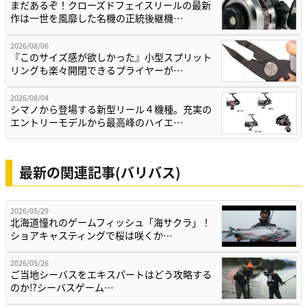
まだあるぞ！クローズドフェイスリールの最新
作は一世を風靡した名機の正統後継機…
2026/08/06
『このサイズ感が欲しかった』小型スプリット
リングも楽々開閉できるプライヤーが…
2026/08/04
シマノから登場する新型リール４機種。充実の
エントリーモデルから最高峰のハイエ…
最新の関連記事(バリバス)
2026/05/29
北海道憧れのゲームフィッシュ「海サクラ」！
ショアキャスティングで桜は咲くか…
2026/05/26
ご当地シーバスをエキスパートはどう攻略する
のか⁉シーバスゲーム…