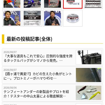
最新の投稿記事(全体)
2026/08/07
『大事な道具もこれで安心』圧倒的な強度を誇
るタックルバッグがシマノから発売。…
2026/08/07
【霞ヶ浦で異変!?】カビの生えた小魚がヒント
に…。プロトミノーがハマり45セ…
2026/08/06
テンフィートアンダーの新製品やプロトを紹
介！テスターの中山太喜による徹底解説…