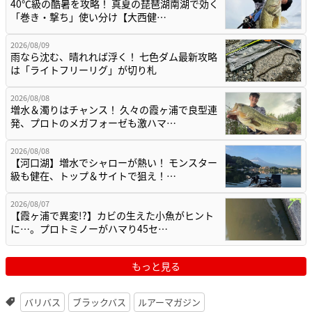
40℃級の酷暑を攻略！ 真夏の琵琶湖南湖で効く
「巻き・撃ち」使い分け【大西健…
2026/08/09
雨なら沈む、晴れれば浮く！ 七色ダム最新攻略
は「ライトフリーリグ」が切り札
2026/08/08
増水＆濁りはチャンス！ 久々の霞ヶ浦で良型連
発、プロトのメガフォーゼも激ハマ…
2026/08/08
【河口湖】増水でシャローが熱い！ モンスター
級も健在、トップ＆サイトで狙え！…
2026/08/07
【霞ヶ浦で異変!?】カビの生えた小魚がヒント
に…。プロトミノーがハマり45セ…
もっと見る
バリバス
ブラックバス
ルアーマガジン