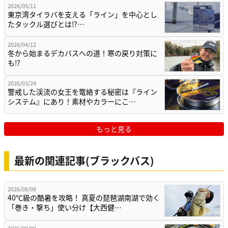
2026/05/11
東京湾タイラバを支える「ライン」を中心とし
たタックル選びとは⁉…
2026/04/12
冬から始まるデカバスへの道！寒の戻り対策に
も⁉
2026/03/24
警戒した渓流の女王を篭絡する秘密は『ライン
システム』にあり！素材やカラーにこ…
もっと見る
最新の関連記事(ブラックバス)
2026/08/09
40℃級の酷暑を攻略！ 真夏の琵琶湖南湖で効く
「巻き・撃ち」使い分け【大西健…
2026/08/09