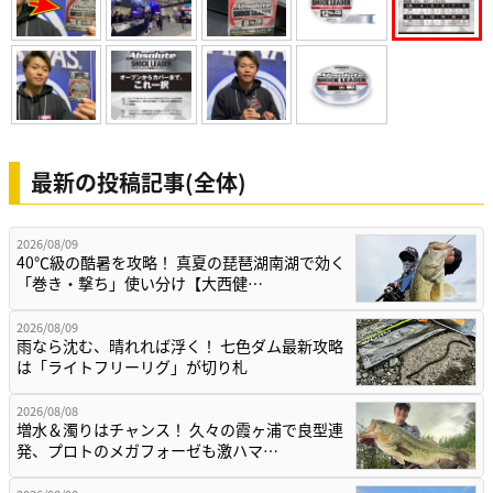
最新の投稿記事(全体)
2026/08/09
40℃級の酷暑を攻略！ 真夏の琵琶湖南湖で効く
「巻き・撃ち」使い分け【大西健…
2026/08/09
雨なら沈む、晴れれば浮く！ 七色ダム最新攻略
は「ライトフリーリグ」が切り札
2026/08/08
増水＆濁りはチャンス！ 久々の霞ヶ浦で良型連
発、プロトのメガフォーゼも激ハマ…