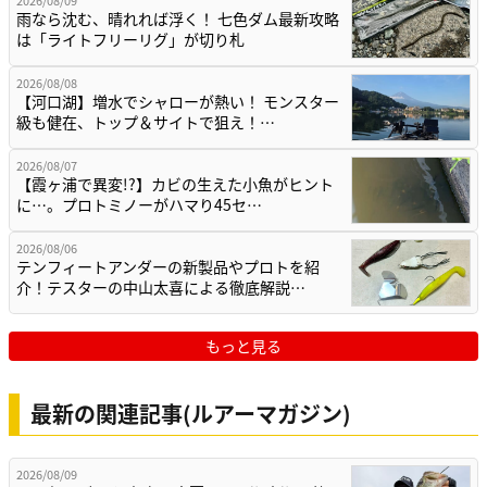
雨なら沈む、晴れれば浮く！ 七色ダム最新攻略
は「ライトフリーリグ」が切り札
2026/08/08
【河口湖】増水でシャローが熱い！ モンスター
級も健在、トップ＆サイトで狙え！…
2026/08/07
【霞ヶ浦で異変!?】カビの生えた小魚がヒント
に…。プロトミノーがハマり45セ…
2026/08/06
テンフィートアンダーの新製品やプロトを紹
介！テスターの中山太喜による徹底解説…
もっと見る
最新の関連記事(ルアーマガジン)
2026/08/09