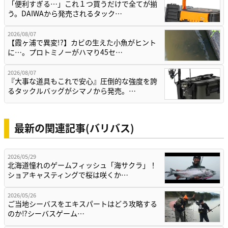
「便利すぎる…」これ１つ買うだけで全てが揃
う。DAIWAから発売されるタック…
2026/08/07
【霞ヶ浦で異変!?】カビの生えた小魚がヒント
に…。プロトミノーがハマり45セ…
2026/08/07
『大事な道具もこれで安心』圧倒的な強度を誇
るタックルバッグがシマノから発売。…
最新の関連記事(バリバス)
2026/05/29
北海道憧れのゲームフィッシュ「海サクラ」！
ショアキャスティングで桜は咲くか…
2026/05/26
ご当地シーバスをエキスパートはどう攻略する
のか⁉シーバスゲーム…