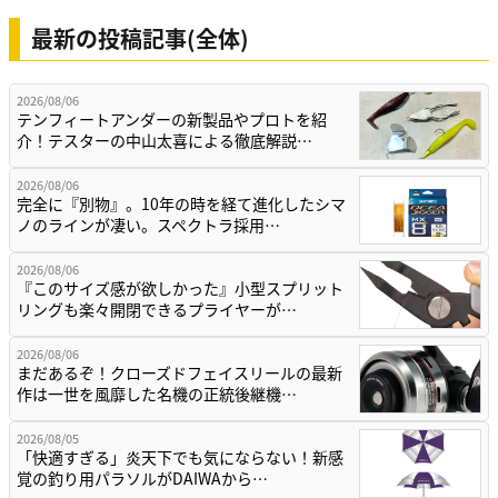
最新の投稿記事(全体)
2026/08/06
テンフィートアンダーの新製品やプロトを紹
介！テスターの中山太喜による徹底解説…
2026/08/06
完全に『別物』。10年の時を経て進化したシマ
ノのラインが凄い。スペクトラ採用…
2026/08/06
『このサイズ感が欲しかった』小型スプリット
リングも楽々開閉できるプライヤーが…
2026/08/06
まだあるぞ！クローズドフェイスリールの最新
作は一世を風靡した名機の正統後継機…
2026/08/05
「快適すぎる」炎天下でも気にならない！新感
覚の釣り用パラソルがDAIWAから…