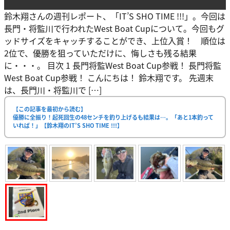
鈴木翔さんの週刊レポート、「IT’S SHO TIME !!!」。今回は
長門・将監川で行われたWest Boat Cupについて。今回もグ
ッドサイズをキャッチすることができ、上位入賞！ 順位は
2位で、優勝を狙っていただけに、悔しさも残る結果
に・・・。 目次 1 長門将監West Boat Cup参戦！ 長門将監
West Boat Cup参戦！ こんにちは！ 鈴木翔です。 先週末
は、長門川・将監川で […]
【この記事を最初から読む】
優勝に全振り！起死回生の48センチを釣り上げるも結果は…。「あと1本釣って
いれば！」【鈴木翔のIT’S SHO TIME !!!】