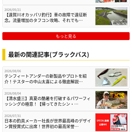
2026/05/21
【遠賀川オカッパリ釣行】車の故障で遠征断
念。流量増加のタフコン攻略、それでも…
もっと見る
最新の関連記事(ブラックバス)
2026/08/06
テンフィートアンダーの新製品やプロトを紹
介！テスターの中山太喜による徹底解説…
2026/08/04
【清水盛三】真夏の酷暑を打破するパワーフィ
ッシングの極意！【帰ってきたシン・…
2026/07/31
日本の釣具メーカー社長が世界最高峰のデザイ
ン賞授賞式に出席！世界初の最高栄誉…