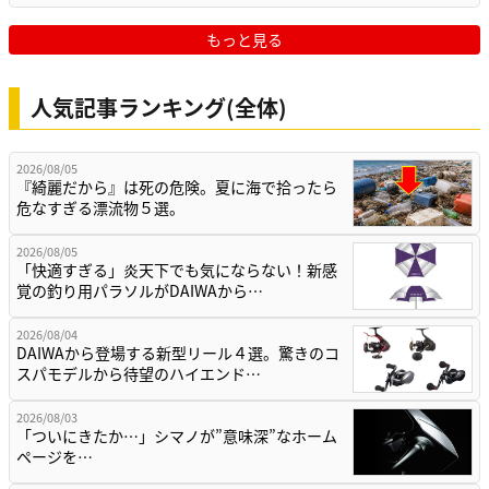
もっと見る
人気記事ランキング(全体)
2026/08/05
『綺麗だから』は死の危険。夏に海で拾ったら
危なすぎる漂流物５選。
2026/08/05
「快適すぎる」炎天下でも気にならない！新感
覚の釣り用パラソルがDAIWAから…
2026/08/04
DAIWAから登場する新型リール４選。驚きのコ
スパモデルから待望のハイエンド…
2026/08/03
「ついにきたか…」シマノが”意味深”なホーム
ページを…