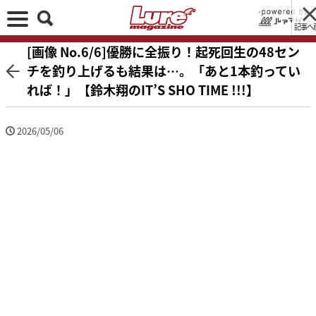
記事へ
[画像 No.6/6]優勝に全振り！起死回生の48セン
チを釣り上げるも結果は…。「あと1本釣ってい
れば！」【鈴木翔のIT’S SHO TIME !!!】
2026/05/06