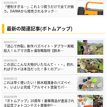
2026/08/03
「便利すぎる…」これ１つ買うだけで全てが揃
う。DAIWAから発売されるタック…
最新の関連記事(ボトムアップ)
2026/07/17
『流心で炸裂』新作バズベイト・ダブラー実戦
投入！ルアマガ霞ヶ浦攻略取材【鈴木…
2026/06/29
この沼にこんな大物がいたなんて・・・。釣れ
ればデカイは本当だった！多くのアン…
2026/06/13
これは早く使いたい！鈴木翔渾身のバズベイ
ト、いよいよ完成「アルマイト塗装でパ…
2026/06/09
『ボトムアップ』10周年！豪華賞品が進呈され
る記念フォトコンテスト実施中!!…