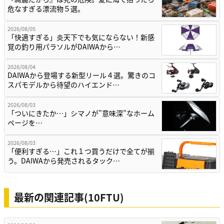
危なすぎる漂流物５選。
2026/08/05
「快適すぎる」炎天下でも気にならない！新感
覚の釣り用パラソルがDAIWAから…
2026/08/04
DAIWAから登場する新型リール４選。驚きのコ
スパモデルから待望のハイエンド…
2026/08/03
「ついにきたか…」シマノが”意味深”なホーム
ページを…
2026/08/03
「便利すぎる…」これ１つ買うだけで全てが揃
う。DAIWAから発売されるタック…
最新の関連記事(10FTU)