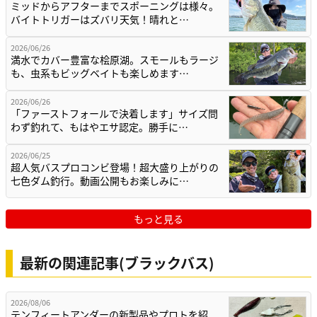
ミッドからアフターまでスポーニングは様々。
バイトトリガーはズバリ天気！晴れと…
2026/06/26
満水でカバー豊富な桧原湖。スモールもラージ
も、虫系もビッグベイトも楽しめます…
2026/06/26
「ファーストフォールで決着します」サイズ問
わず釣れて、もはやエサ認定。勝手に…
2026/06/25
超人気バスプロコンビ登場！超大盛り上がりの
七色ダム釣行。動画公開もお楽しみに…
もっと見る
最新の関連記事(ブラックバス)
2026/08/06
テンフィートアンダーの新製品やプロトを紹