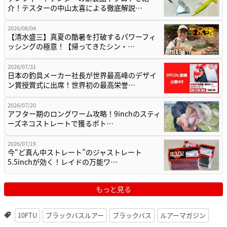
介！テスターの中山太喜による徹底解説…
2026/08/04
【清水盛三】真夏の酷暑を打破するパワーフィ
ッシングの極意！【帰ってきたシン・…
2026/07/31
日本の釣具メーカー社長が世界最高峰のデザイ
ン賞授賞式に出席！世界初の最高栄誉…
2026/07/20
アフター期のロングワーム攻略！9inchのスティ
ーズネコストレートで獲るボト…
2026/07/19
今“ど真ん中ストレート”のジャストレート
5.5inchが効く！レイドの万能ワ…
もっと見る
10FTU
ブラックバスルアー
ブラックバス
ルアーマガジン