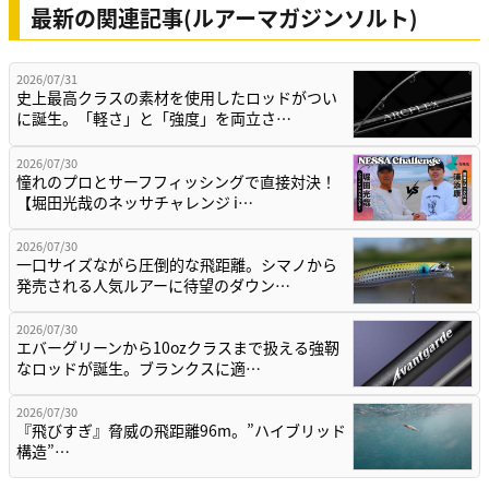
最新の関連記事(ルアーマガジンソルト)
2026/07/31
史上最高クラスの素材を使用したロッドがつい
に誕生。「軽さ」と「強度」を両立さ…
2026/07/30
憧れのプロとサーフフィッシングで直接対決！
【堀田光哉のネッサチャレンジ i…
2026/07/30
一口サイズながら圧倒的な飛距離。シマノから
発売される人気ルアーに待望のダウン…
2026/07/30
エバーグリーンから10ozクラスまで扱える強靭
なロッドが誕生。ブランクスに適…
2026/07/30
『飛びすぎ』脅威の飛距離96m。”ハイブリッド
構造”…