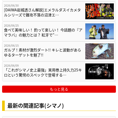
2026/06/30
[DAIWA岩城透さん解説]エメラルダスイカメタ
ルシリーズで難攻不落の沼津エ…
2026/06/25
食べて美味しい！ 釣って楽しい！ 今話題の『ア
マラバ』の魅力とは？ 紅牙で“…
2026/06/15
ガルプ！素材が激烈ダート!! キレと波動があら
ゆるターゲットを魅了!!
2026/06/09
「これがシマノ史上最強」実用巻上持久力25キ
ロという驚愕のスペックで登場する…
もっと見る
最新の関連記事(シマノ)