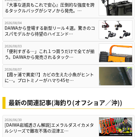
『大事な道具もこれで安心』圧倒的な強度を誇
るタックルバッグがシマノから発売。…
2026/08/04
DAIWAから登場する新型リール４選。驚きのコ
スパモデルから待望のハイエンド…
2026/08/03
「便利すぎる…」これ１つ買うだけで全てが揃
う。DAIWAから発売されるタック…
2026/08/07
【霞ヶ浦で異変!?】カビの生えた小魚がヒント
に…。プロトミノーがハマり45セ…
最新の関連記事(海釣り(オフショア／沖))
2026/06/30
[DAIWA岩城透さん解説]エメラルダスイカメタ
ルシリーズで難攻不落の沼津エ…