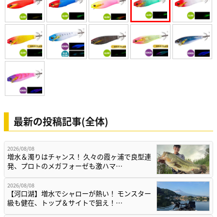
最新の投稿記事(全体)
2026/08/08
増水＆濁りはチャンス！ 久々の霞ヶ浦で良型連
発、プロトのメガフォーゼも激ハマ…
2026/08/08
【河口湖】増水でシャローが熱い！ モンスター
級も健在、トップ＆サイトで狙え！…