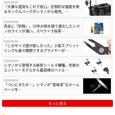
2026/08/07
『大事な道具もこれで安心』圧倒的な強度を誇
るタックルバッグがシマノから発売。…
2026/08/06
完全に『別物』。10年の時を経て進化したシマ
ノのラインが凄い。スペクトラ採用…
2026/08/06
『このサイズ感が欲しかった』小型スプリット
リングも楽々開閉できるプライヤーが…
2026/08/04
シマノから登場する新型リール４機種。充実の
エントリーモデルから最高峰のハイエ…
2026/08/03
「ついにきたか…」シマノが”意味深”なホーム
ページを…
もっと見る