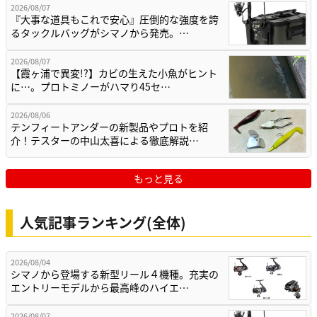
2026/08/07
『大事な道具もこれで安心』圧倒的な強度を誇
るタックルバッグがシマノから発売。…
2026/08/07
【霞ヶ浦で異変!?】カビの生えた小魚がヒント
に…。プロトミノーがハマり45セ…
2026/08/06
テンフィートアンダーの新製品やプロトを紹
介！テスターの中山太喜による徹底解説…
もっと見る
人気記事ランキング(全体)
2026/08/04
シマノから登場する新型リール４機種。充実の
エントリーモデルから最高峰のハイエ…
2026/08/07