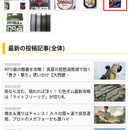
最新の投稿記事(全体)
2026/08/09
40℃級の酷暑を攻略！ 真夏の琵琶湖南湖で効く
「巻き・撃ち」使い分け【大西健…
2026/08/09
雨なら沈む、晴れれば浮く！ 七色ダム最新攻略
は「ライトフリーリグ」が切り札
2026/08/08
増水＆濁りはチャンス！ 久々の霞ヶ浦で良型連
発、プロトのメガフォーゼも激ハマ…