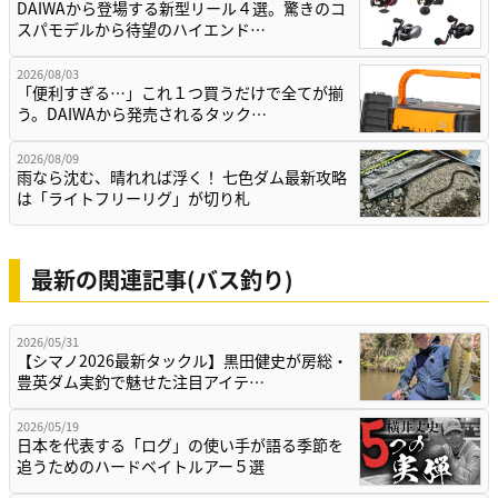
DAIWAから登場する新型リール４選。驚きのコ
スパモデルから待望のハイエンド…
2026/08/03
「便利すぎる…」これ１つ買うだけで全てが揃
う。DAIWAから発売されるタック…
2026/08/09
雨なら沈む、晴れれば浮く！ 七色ダム最新攻略
は「ライトフリーリグ」が切り札
最新の関連記事(バス釣り)
2026/05/31
【シマノ2026最新タックル】黒田健史が房総・
豊英ダム実釣で魅せた注目アイテ…
2026/05/19
日本を代表する「ログ」の使い手が語る季節を
追うためのハードベイトルアー５選