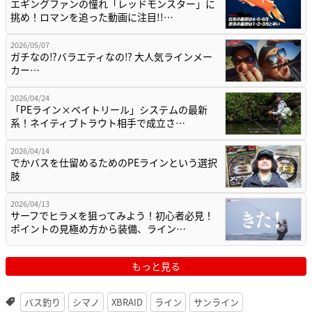
エギングファンの憧れ「レッドモンスター」に
挑め！ロマンを追った動画に注目!!…
2026/05/07
ガチなの⁉バラエティなの⁉ 大人気ラインメー
カー…
2026/04/24
「PEライン×ベイトリール」システムの最新
系！ネイティブトラウト相手で成立さ…
2026/04/14
でかバスを仕留めるためのPEラインという選択
肢
2026/04/13
サーフでヒラメを狙ってみよう！初心者必見！
ポイントの見極め方から装備、ライン…
もっと見る
バス釣り
シマノ
XBRAID
ライン
サンライン