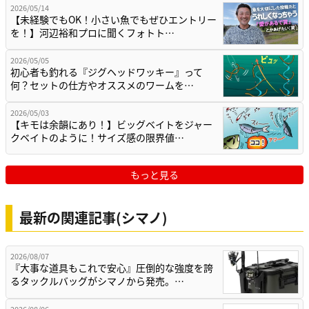
2026/05/14
【未経験でもOK！小さい魚でもぜひエントリー
を！】河辺裕和プロに聞くフォトト…
2026/05/05
初心者も釣れる『ジグヘッドワッキー』って
何？セットの仕方やオススメのワームを…
2026/05/03
【キモは余韻にあり！】ビッグベイトをジャー
クベイトのように！サイズ感の限界値…
もっと見る
最新の関連記事(シマノ)
2026/08/07
『大事な道具もこれで安心』圧倒的な強度を誇
るタックルバッグがシマノから発売。…
2026/08/06