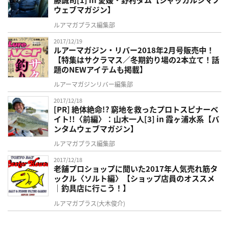
ウェブマガジン】
ルアマガプラス編集部
2017/12/19
ルアーマガジン・リバー2018年2月号販売中！
【特集はサクラマス／冬期釣り場の2本立て！話
題のNEWアイテムも掲載】
ルアーマガジンリバー編集部
2017/12/18
[PR] 絶体絶命!? 窮地を救ったプロトスピナーベ
イト!!〈前編〉：山木一人[3] in 霞ヶ浦水系【バ
ンタムウェブマガジン】
ルアマガプラス編集部
2017/12/18
老舗プロショップに聞いた2017年人気売れ筋タ
ックル〈ソルト編〉【ショップ店員のオススメ
｜釣具店に行こう！】
ルアマガプラス(大木俊介)