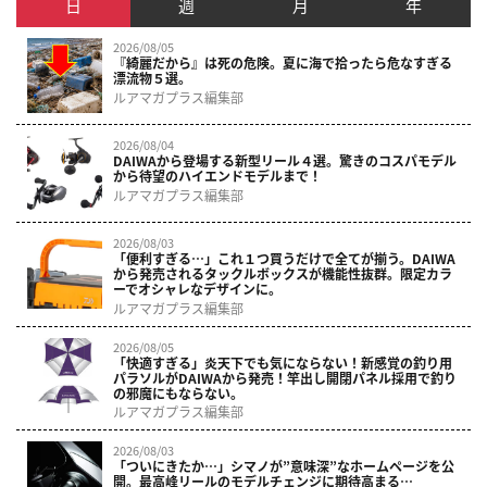
日
週
月
年
2026/08/05
『綺麗だから』は死の危険。夏に海で拾ったら危なすぎる
漂流物５選。
ルアマガプラス編集部
2026/08/04
DAIWAから登場する新型リール４選。驚きのコスパモデル
から待望のハイエンドモデルまで！
ルアマガプラス編集部
2026/08/03
「便利すぎる…」これ１つ買うだけで全てが揃う。DAIWA
から発売されるタックルボックスが機能性抜群。限定カラ
ーでオシャレなデザインに。
ルアマガプラス編集部
2026/08/05
「快適すぎる」炎天下でも気にならない！新感覚の釣り用
パラソルがDAIWAから発売！竿出し開閉パネル採用で釣り
の邪魔にもならない。
ルアマガプラス編集部
2026/08/03
「ついにきたか…」シマノが”意味深”なホームページを公
開。最高峰リールのモデルチェンジに期待高まる…