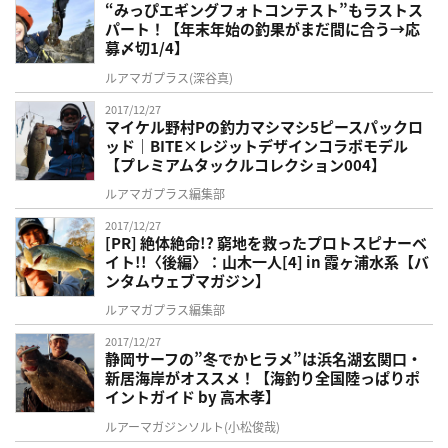
“みっぴエギングフォトコンテスト”もラストス
パート！【年末年始の釣果がまだ間に合う→応
募〆切1/4】
ルアマガプラス(深谷真)
2017/12/27
マイケル野村Pの釣力マシマシ5ピースパックロ
ッド｜BITE×レジットデザインコラボモデル
【プレミアムタックルコレクション004】
ルアマガプラス編集部
2017/12/27
[PR] 絶体絶命!? 窮地を救ったプロトスピナーベ
イト!!〈後編〉：山木一人[4] in 霞ヶ浦水系【バ
ンタムウェブマガジン】
ルアマガプラス編集部
2017/12/27
静岡サーフの”冬でかヒラメ”は浜名湖玄関口・
新居海岸がオススメ！【海釣り全国陸っぱりポ
イントガイド by 高木孝】
ルアーマガジンソルト(小松俊哉)