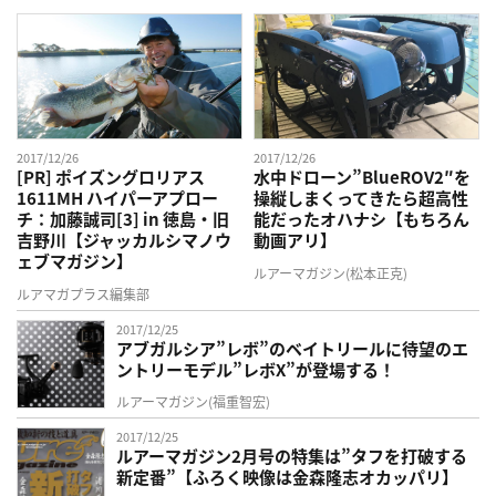
2017/12/26
2017/12/26
[PR] ポイズングロリアス
水中ドローン”BlueROV2″を
1611MH ハイパーアプロー
操縦しまくってきたら超高性
チ：加藤誠司[3] in 徳島・旧
能だったオハナシ【もちろん
吉野川【ジャッカルシマノウ
動画アリ】
ェブマガジン】
ルアーマガジン(松本正克)
ルアマガプラス編集部
2017/12/25
アブガルシア”レボ”のベイトリールに待望のエ
ントリーモデル”レボX”が登場する！
ルアーマガジン(福重智宏)
2017/12/25
ルアーマガジン2月号の特集は”タフを打破する
新定番”【ふろく映像は金森隆志オカッパリ】