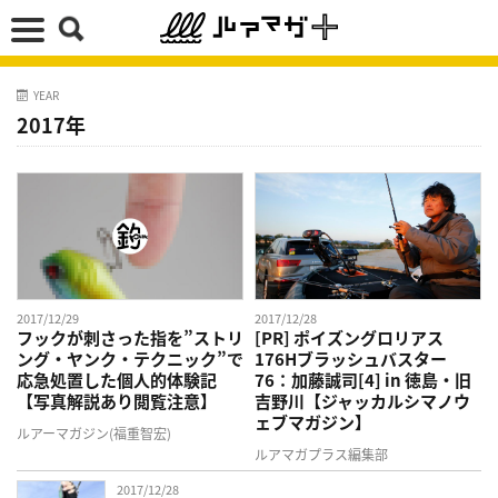
YEAR
2017年
2017/12/29
2017/12/28
フックが刺さった指を”ストリ
[PR] ポイズングロリアス
ング・ヤンク・テクニック”で
176Hブラッシュバスター
応急処置した個人的体験記
76：加藤誠司[4] in 徳島・旧
【写真解説あり閲覧注意】
吉野川【ジャッカルシマノウ
ェブマガジン】
ルアーマガジン(福重智宏)
ルアマガプラス編集部
2017/12/28