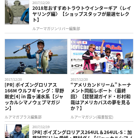
2017/12/20
2018年おすすめトラウトウインターギア〈レイ
ヤリング編〉【ショップスタッフが厳選セレク
ト】
ルアーマガジンリバー編集部
2017/12/20
2017/12/20
[PR] ポイズングロリアス
“アメリカンドリーム”トーナ
166M ウルフギャング：早野
メント同船レポート〈最終
剛史[4] in 霞ヶ浦水系【ジャ
回〉【琵琶湖ガイド・杉村和
ッカルシマノウェブマガジ
哉はアメリカバスの夢を見る
ン】
か？】
ルアマガプラス編集部
ルアーマガジン(福重智宏)
2017/12/19
[PR] ポイズングロリアス264UL＆264UL-S：加
藤誠司[1] in 愛媛・野村ダム【ジャッカルシマノ