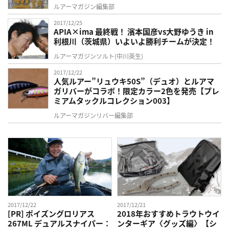
ルアーマガジン編集部
2017/12/25
APIA×ima 最終戦！ 濱本国彦vs大野ゆうき in
利根川（茨城県）いよいよ勝利チームが決定！
ルアーマガジンソルト(中川英生)
2017/12/22
人気ルアー”リュウキ50S”（デュオ）とルアマ
ガリバーがコラボ！限定カラー2色を発売【プレ
ミアムタックルコレクション003】
ルアーマガジンリバー編集部
2017/12/22
2017/12/21
[PR] ポイズングロリアス
2018年おすすめトラウトウイ
267ML デュアルスナイパー：
ンターギア〈グッズ編〉【シ