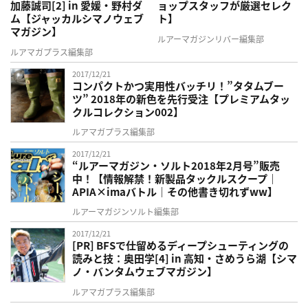
加藤誠司[2] in 愛媛・野村ダ
ョップスタッフが厳選セレク
ム【ジャッカルシマノウェブ
ト】
マガジン】
ルアーマガジンリバー編集部
ルアマガプラス編集部
2017/12/21
コンパクトかつ実用性バッチリ！”タタムブー
ツ” 2018年の新色を先行受注【プレミアムタッ
クルコレクション002】
ルアマガプラス編集部
2017/12/21
“ルアーマガジン・ソルト2018年2月号”販売
中！【情報解禁！新製品タックルスクープ｜
APIA×imaバトル｜その他書き切れずww】
ルアーマガジンソルト編集部
2017/12/21
[PR] BFSで仕留めるディープシューティングの
読みと技：奥田学[4] in 高知・さめうら湖【シマ
ノ・バンタムウェブマガジン】
ルアマガプラス編集部