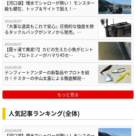
【河口湖】増水でシャローが熱い！ モンスター
級も健在、トップ＆サイトで狙え！…
2026/08/07
『大事な道具もこれで安心』圧倒的な強度を誇
るタックルバッグがシマノから発売。…
2026/08/07
【霞ヶ浦で異変!?】カビの生えた小魚がヒント
に…。プロトミノーがハマり45セ…
2026/08/06
テンフィートアンダーの新製品やプロトを紹
介！テスターの中山太喜による徹底解説…
もっと見る
人気記事ランキング(全体)
2026/08/08
【河口湖】増水でシャローが熱い！ モンスター