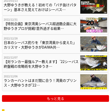
2023/03/13
大野ゆうきが教える！初めての「バチ抜けパタ
ーン」基本さえ覚えておけばシーバス…
2022/12/31
【特別企画】東京湾奥シーバス超過酷企画に大
野ゆうきプロが挑戦!意外過ぎる結果…
2022/12/28
日本のシーバス釣りを「東京湾奥から変えた」
カリスマ・大野ゆうきがDAIWA共…
2022/12/07
【対ランカー最強ルアー教えます】 ’22シーバス
終盤戦の攻略術を大野ゆうき…
2022/12/06
ランカーハントはまだ間に合う！湾奥のプリン
ス・大野ゆうきが’22…
もっと見る