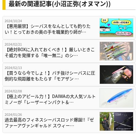
最新の関連記事(小沼正弥(オヌマン))
2024/10/24
【悪用厳禁】シーバスをなんとしても釣りた
い！とっておきの奥の手を職業釣り師が…
2024/02/21
【絶対BOXに入れておくべき！】厳しいときこ
そ威力を発揮する「唯一無二」のシ…
2024/02/13
【買うなら今でしょ！】バチ抜けシーバスに圧
倒的な飛距離をもたらす「モアザン …
2024/02/08
【極上のアピール力！】DAIWAの大人気ソルト
ミノーが「レーザーインパクト＆…
2024/01/26
過去最高のフィネスシーバスロッド爆誕!!『ゼ
ファーアヴァンギャルド スウィー…