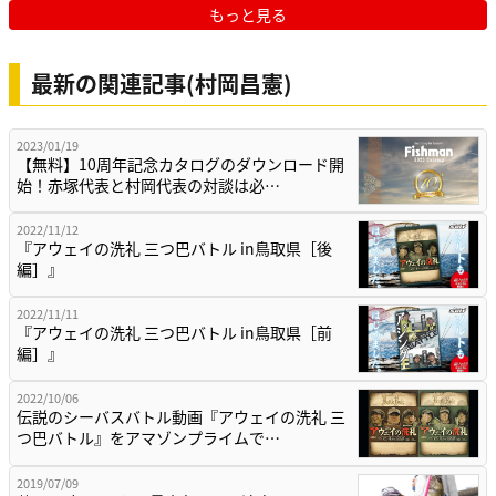
もっと見る
最新の関連記事(村岡昌憲)
2023/01/19
【無料】10周年記念カタログのダウンロード開
始！赤塚代表と村岡代表の対談は必…
2022/11/12
『アウェイの洗礼 三つ巴バトル in鳥取県［後
編］』
2022/11/11
『アウェイの洗礼 三つ巴バトル in鳥取県［前
編］』
2022/10/06
伝説のシーバスバトル動画『アウェイの洗礼 三
つ巴バトル』をアマゾンプライムで…
2019/07/09