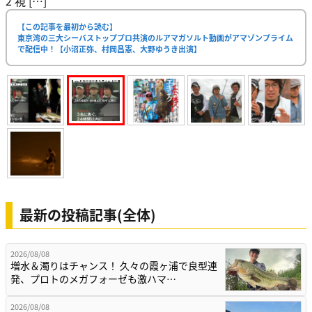
2 視 […]
【この記事を最初から読む】
東京湾の三大シーバストッププロ共演のルアマガソルト動画がアマゾンプライム
で配信中！【小沼正弥、村岡昌憲、大野ゆうき出演】
最新の投稿記事(全体)
2026/08/08
増水＆濁りはチャンス！ 久々の霞ヶ浦で良型連
発、プロトのメガフォーゼも激ハマ…
2026/08/08