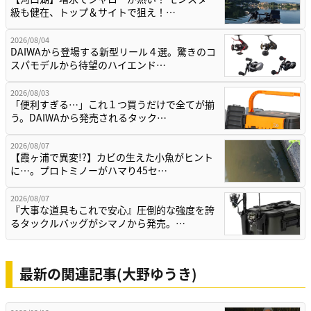
級も健在、トップ＆サイトで狙え！…
2026/08/04
DAIWAから登場する新型リール４選。驚きのコ
スパモデルから待望のハイエンド…
2026/08/03
「便利すぎる…」これ１つ買うだけで全てが揃
う。DAIWAから発売されるタック…
2026/08/07
【霞ヶ浦で異変!?】カビの生えた小魚がヒント
に…。プロトミノーがハマり45セ…
2026/08/07
『大事な道具もこれで安心』圧倒的な強度を誇
るタックルバッグがシマノから発売。…
最新の関連記事(大野ゆうき)