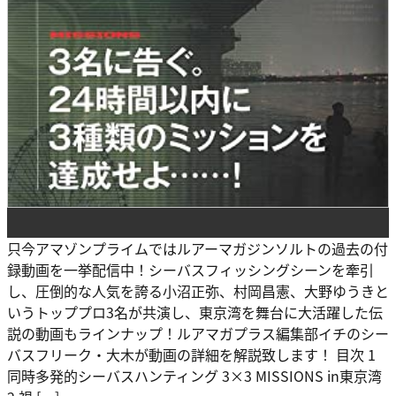
只今アマゾンプライムではルアーマガジンソルトの過去の付
録動画を一挙配信中！シーバスフィッシングシーンを牽引
し、圧倒的な人気を誇る小沼正弥、村岡昌憲、大野ゆうきと
いうトッププロ3名が共演し、東京湾を舞台に大活躍した伝
説の動画もラインナップ！ルアマガプラス編集部イチのシー
バスフリーク・大木が動画の詳細を解説致します！ 目次 1
同時多発的シーバスハンティング 3×3 MISSIONS in東京湾