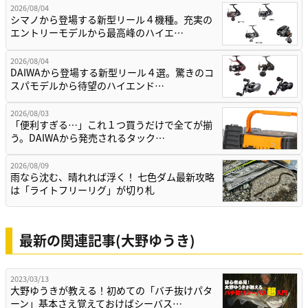
2026/08/04
シマノから登場する新型リール４機種。充実の
エントリーモデルから最高峰のハイエ…
2026/08/04
DAIWAから登場する新型リール４選。驚きのコ
スパモデルから待望のハイエンド…
2026/08/03
「便利すぎる…」これ１つ買うだけで全てが揃
う。DAIWAから発売されるタック…
2026/08/09
雨なら沈む、晴れれば浮く！ 七色ダム最新攻略
は「ライトフリーリグ」が切り札
最新の関連記事(大野ゆうき)
2023/03/13
大野ゆうきが教える！初めての「バチ抜けパタ
ーン」基本さえ覚えておけばシーバス…