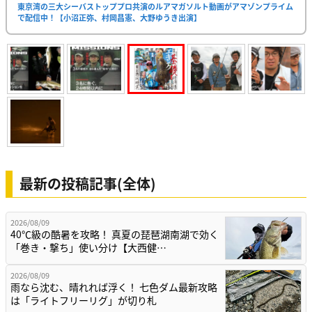
東京湾の三大シーバストッププロ共演のルアマガソルト動画がアマゾンプライム
で配信中！【小沼正弥、村岡昌憲、大野ゆうき出演】
最新の投稿記事(全体)
2026/08/09
40℃級の酷暑を攻略！ 真夏の琵琶湖南湖で効く
「巻き・撃ち」使い分け【大西健…
2026/08/09
雨なら沈む、晴れれば浮く！ 七色ダム最新攻略
は「ライトフリーリグ」が切り札