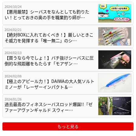
2024/10/24
【悪用厳禁】シーバスをなんとしても釣りた
い！とっておきの奥の手を職業釣り師が…
2024/02/21
【絶対BOXに入れておくべき！】厳しいときこ
そ威力を発揮する「唯一無二」のシ…
2024/02/13
【買うなら今でしょ！】バチ抜けシーバスに圧
倒的な飛距離をもたらす「モアザン …
2024/02/08
【極上のアピール力！】DAIWAの大人気ソルト
ミノーが「レーザーインパクト＆…
2024/01/26
過去最高のフィネスシーバスロッド爆誕!!『ゼ
ファーアヴァンギャルド スウィー…
もっと見る