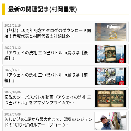
最新の関連記事(村岡昌憲)
2023/01/19
【無料】10周年記念カタログのダウンロード開
始！赤塚代表と村岡代表の対談は必…
2022/11/12
『アウェイの洗礼 三つ巴バトル in鳥取県［後
編］』
2022/11/11
『アウェイの洗礼 三つ巴バトル in鳥取県［前
編］』
2022/10/06
伝説のシーバスバトル動画『アウェイの洗礼 三
つ巴バトル』をアマゾンプライムで…
2019/07/09
苦しい時の1尾から最大魚まで、湾奥のレジェン
ドの“切り札”的ルアー［ブローウ…