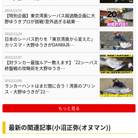
2022/12/31
【特別企画】東京湾奥シーバス超過酷企画に大
野ゆうきプロが挑戦!意外過ぎる結果…
2022/12/28
日本のシーバス釣りを「東京湾奥から変えた」
カリスマ・大野ゆうきがDAIWA共…
2022/12/07
【対ランカー最強ルアー教えます】 ’22シーバス
終盤戦の攻略術を大野ゆうき…
2022/12/06
ランカーハントはまだ間に合う！湾奥のプリン
ス・大野ゆうきが’22…
もっと見る
最新の関連記事(小沼正弥(オヌマン))