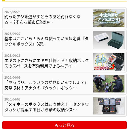
2026/05/25
釣ったアジを逃がすとそのあと釣れなくな
る…⁉そんな都市伝説&#…
2026/04/27
基本はここから！みんな使っている超定番『タ
ックルボックス』3選。
2026/04/16
エギの下にさらにエギを仕舞える！収納ボック
スのスペースを有効利用できる神アイ…
2026/04/09
「やっぱり、こういうのが見たいんでしょ？」
突撃取材！アナタの『タックルボック…
2026/04/08
「メイホーのボックスはこう使え！」センドウ
タカシが提案する目から鱗の収納シス…
もっと見る