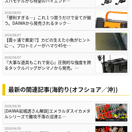
スパモデルから待望のハイエンド…
2026/08/03
「便利すぎる…」これ１つ買うだけで全てが揃
う。DAIWAから発売されるタック…
2026/08/07
【霞ヶ浦で異変!?】カビの生えた小魚がヒント
に…。プロトミノーがハマり45セ…
2026/08/07
『大事な道具もこれで安心』圧倒的な強度を誇
るタックルバッグがシマノから発売。…
最新の関連記事(海釣り(オフショア／沖))
2026/06/30
[DAIWA岩城透さん解説]エメラルダスイカメタ
ルシリーズで難攻不落の沼津エ…
2026/06/30