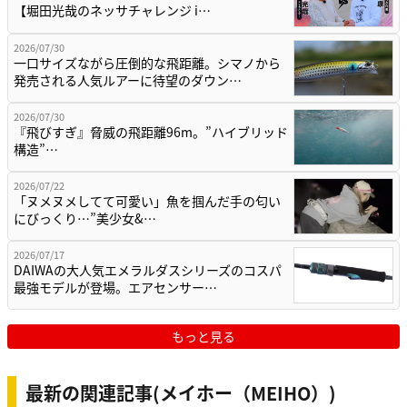
【堀田光哉のネッサチャレンジ i…
2026/07/30
一口サイズながら圧倒的な飛距離。シマノから
発売される人気ルアーに待望のダウン…
2026/07/30
『飛びすぎ』脅威の飛距離96m。”ハイブリッド
構造”…
2026/07/22
「ヌメヌメしてて可愛い」魚を掴んだ手の匂い
にびっくり…”美少女&…
2026/07/17
DAIWAの大人気エメラルダスシリーズのコスパ
最強モデルが登場。エアセンサー…
もっと見る
最新の関連記事(メイホー（MEIHO）)