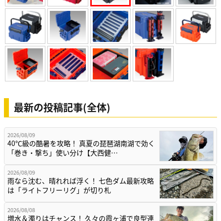
最新の投稿記事(全体)
2026/08/09
40℃級の酷暑を攻略！ 真夏の琵琶湖南湖で効く
「巻き・撃ち」使い分け【大西健…
2026/08/09
雨なら沈む、晴れれば浮く！ 七色ダム最新攻略
は「ライトフリーリグ」が切り札
2026/08/08
増水＆濁りはチャンス！ 久々の霞ヶ浦で良型連