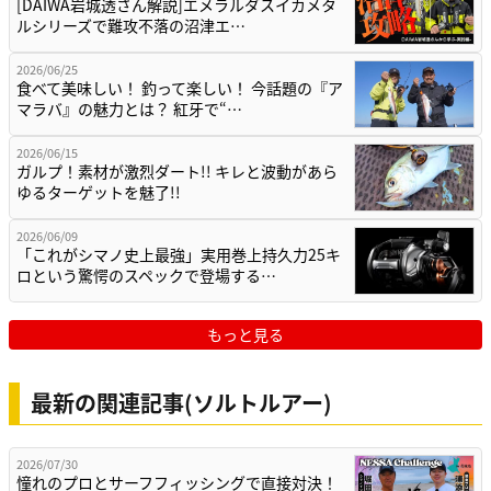
[DAIWA岩城透さん解説]エメラルダスイカメタ
ルシリーズで難攻不落の沼津エ…
2026/06/25
食べて美味しい！ 釣って楽しい！ 今話題の『ア
マラバ』の魅力とは？ 紅牙で“…
2026/06/15
ガルプ！素材が激烈ダート!! キレと波動があら
ゆるターゲットを魅了!!
2026/06/09
「これがシマノ史上最強」実用巻上持久力25キ
ロという驚愕のスペックで登場する…
もっと見る
最新の関連記事(ソルトルアー)
2026/07/30
憧れのプロとサーフフィッシングで直接対決！