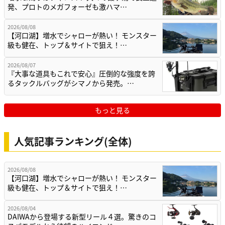
発、プロトのメガフォーゼも激ハマ…
2026/08/08
【河口湖】増水でシャローが熱い！ モンスター
級も健在、トップ＆サイトで狙え！…
2026/08/07
『大事な道具もこれで安心』圧倒的な強度を誇
るタックルバッグがシマノから発売。…
もっと見る
人気記事ランキング(全体)
2026/08/08
【河口湖】増水でシャローが熱い！ モンスター
級も健在、トップ＆サイトで狙え！…
2026/08/04
DAIWAから登場する新型リール４選。驚きのコ