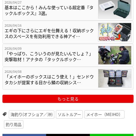
2026/04/27
基本はここから！みんな使っている超定番『タ
ックルボックス』3選。
2026/04/16
エギの下にさらにエギを仕舞える！収納ボック
スのスペースを有効利用できる神アイ…
2026/04/09
「やっぱり、こういうのが見たいんでしょ？」
突撃取材！アナタの『タックルボック…
2026/04/08
「メイホーのボックスはこう使え！」センドウ
タカシが提案する目から鱗の収納シス…
もっと見る
海釣り(オフショア／沖)
ソルトルアー
メイホー（MEIHO）
釣り用品