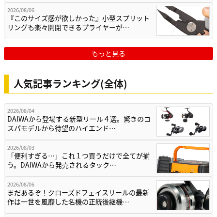
2026/08/06
『このサイズ感が欲しかった』小型スプリット
リングも楽々開閉できるプライヤーが…
もっと見る
人気記事ランキング(全体)
2026/08/04
DAIWAから登場する新型リール４選。驚きのコ
スパモデルから待望のハイエンド…
2026/08/03
「便利すぎる…」これ１つ買うだけで全てが揃
う。DAIWAから発売されるタック…
2026/08/06
まだあるぞ！クローズドフェイスリールの最新
作は一世を風靡した名機の正統後継機…