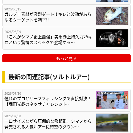
2026/06/15
ガルプ！素材が激烈ダート!! キレと波動があら
ゆるターゲットを魅了!!
2026/06/09
「これがシマノ史上最強」実用巻上持久力25キ
ロという驚愕のスペックで登場する…
もっと見る
最新の関連記事(ソルトルアー)
2026/07/30
憧れのプロとサーフフィッシングで直接対決！
【堀田光哉のネッサチャレンジ i…
2026/07/30
一口サイズながら圧倒的な飛距離。シマノから
発売される人気ルアーに待望のダウン…