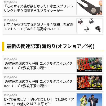
2026/08/06
『このサイズ感が欲しかった』小型スプリット
リングも楽々開閉できるプライヤーが…
2026/08/04
シマノから登場する新型リール４機種。充実の
エントリーモデルから最高峰のハイエ…
最新の関連記事(海釣り(オフショア／沖))
2026/06/30
[DAIWA岩城透さん解説]エメラルダスイカメタ
ルシリーズで難攻不落の沼津エ…
2026/06/30
[DAIWA岩城透さん解説]エメラルダスイカメタ
ルシリーズで難攻不落の沼津エ…
2026/06/25
食べて美味しい！ 釣って楽しい！ 今話題の『ア
マラバ』の魅力とは？ 紅牙で“…