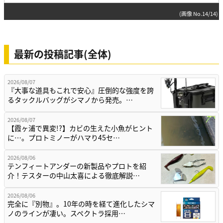
(画像 No.14/14)
最新の投稿記事(全体)
2026/08/07
『大事な道具もこれで安心』圧倒的な強度を誇
るタックルバッグがシマノから発売。…
2026/08/07
【霞ヶ浦で異変!?】カビの生えた小魚がヒント
に…。プロトミノーがハマり45セ…
2026/08/06
テンフィートアンダーの新製品やプロトを紹
介！テスターの中山太喜による徹底解説…
2026/08/06
完全に『別物』。10年の時を経て進化したシマ
ノのラインが凄い。スペクトラ採用…