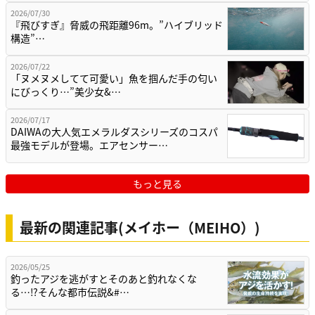
2026/07/30
『飛びすぎ』脅威の飛距離96m。”ハイブリッド
構造”…
2026/07/22
「ヌメヌメしてて可愛い」魚を掴んだ手の匂い
にびっくり…”美少女&…
2026/07/17
DAIWAの大人気エメラルダスシリーズのコスパ
最強モデルが登場。エアセンサー…
もっと見る
最新の関連記事(メイホー（MEIHO）)
2026/05/25
釣ったアジを逃がすとそのあと釣れなくな
る…⁉そんな都市伝説&#…