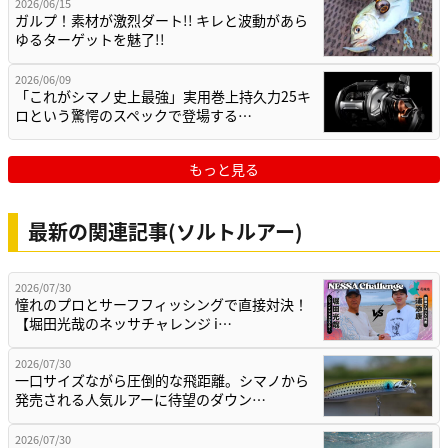
2026/06/15
ガルプ！素材が激烈ダート!! キレと波動があら
ゆるターゲットを魅了!!
2026/06/09
「これがシマノ史上最強」実用巻上持久力25キ
ロという驚愕のスペックで登場する…
もっと見る
最新の関連記事(ソルトルアー)
2026/07/30
憧れのプロとサーフフィッシングで直接対決！
【堀田光哉のネッサチャレンジ i…
2026/07/30
一口サイズながら圧倒的な飛距離。シマノから
発売される人気ルアーに待望のダウン…
2026/07/30