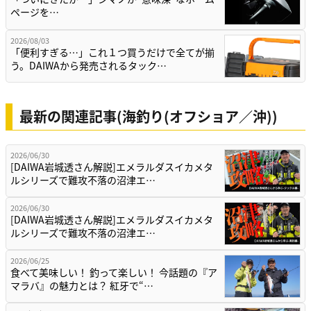
ページを…
2026/08/03
「便利すぎる…」これ１つ買うだけで全てが揃
う。DAIWAから発売されるタック…
最新の関連記事(海釣り(オフショア／沖))
2026/06/30
[DAIWA岩城透さん解説]エメラルダスイカメタ
ルシリーズで難攻不落の沼津エ…
2026/06/30
[DAIWA岩城透さん解説]エメラルダスイカメタ
ルシリーズで難攻不落の沼津エ…
2026/06/25
食べて美味しい！ 釣って楽しい！ 今話題の『ア
マラバ』の魅力とは？ 紅牙で“…