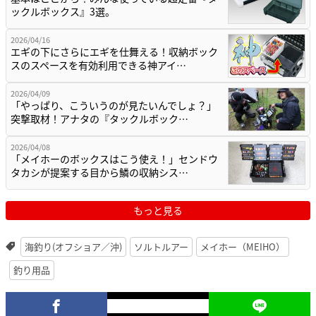
ックルボックス』3選。
2026/04/16
エギの下にさらにエギを仕舞える！収納ボック
スのスペースを有効利用できる神アイ…
2026/04/09
「やっぱり、こういうのが見たいんでしょ？」
突撃取材！アナタの『タックルボック…
2026/04/08
「メイホーのボックスはこう使え！」センドウ
タカシが提案する目から鱗の収納シス…
もっと見る
海釣り(オフショア／沖)
ソルトルアー
メイホー（MEIHO）
釣り用品