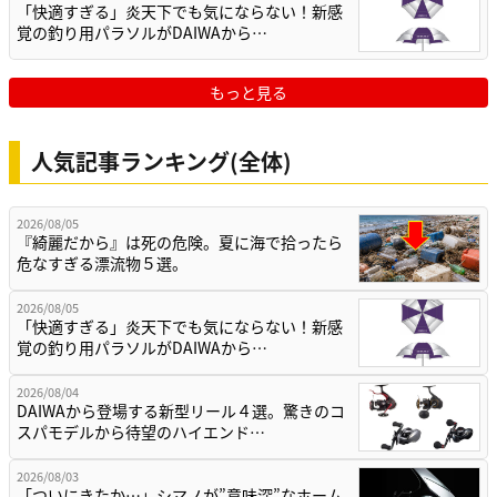
「快適すぎる」炎天下でも気にならない！新感
覚の釣り用パラソルがDAIWAから…
もっと見る
人気記事ランキング(全体)
2026/08/05
『綺麗だから』は死の危険。夏に海で拾ったら
危なすぎる漂流物５選。
2026/08/05
「快適すぎる」炎天下でも気にならない！新感
覚の釣り用パラソルがDAIWAから…
2026/08/04
DAIWAから登場する新型リール４選。驚きのコ
スパモデルから待望のハイエンド…
2026/08/03
「ついにきたか…」シマノが”意味深”なホーム