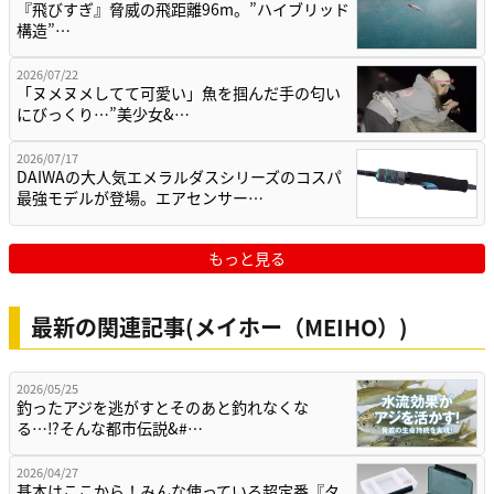
『飛びすぎ』脅威の飛距離96m。”ハイブリッド
構造”…
2026/07/22
「ヌメヌメしてて可愛い」魚を掴んだ手の匂い
にびっくり…”美少女&…
2026/07/17
DAIWAの大人気エメラルダスシリーズのコスパ
最強モデルが登場。エアセンサー…
もっと見る
最新の関連記事(メイホー（MEIHO）)
2026/05/25
釣ったアジを逃がすとそのあと釣れなくな
る…⁉そんな都市伝説&#…
2026/04/27
基本はここから！みんな使っている超定番『タ