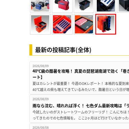
最新の投稿記事(全体)
2026/08/09
40℃級の酷暑を攻略！ 真夏の琵琶湖南湖で効く「巻
ート】
夏はカレントが最重要！ 今週のOKレポート！ 本格的な夏到
40℃越えの県も増えてきているみたいで、酷暑日という日が増
2026/08/09
雨なら沈む、晴れれば浮く！ 七色ダム最新攻略は「
今試したいのがストレートワームのフリーリグ！ こんにちは
ってきたのでの七色情報を。 ここ2ヶ月ほど行けていなかった
2026/08/08