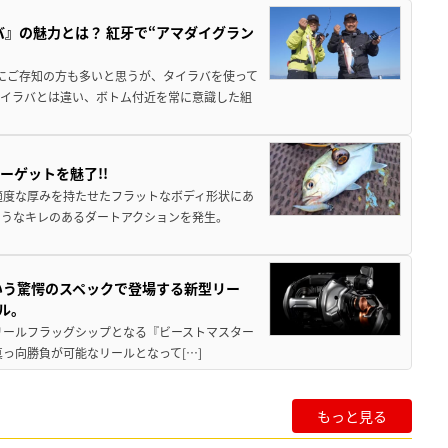
バ』の魅力とは？ 紅牙で“アマダイグラン
既にご存知の方も多いと思うが、タイラバを使って
タイラバとは違い、ボトム付近を常に意識した組
ーゲットを魅了!!
適度な厚みを持たせたフラットなボディ形状にあ
ようなキレのあるダートアクションを発生。
いう驚愕のスペックで登場する新型リー
ル。
動リールフラッグシップとなる『ビーストマスター
真っ向勝負が可能なリールとなって[…]
もっと見る