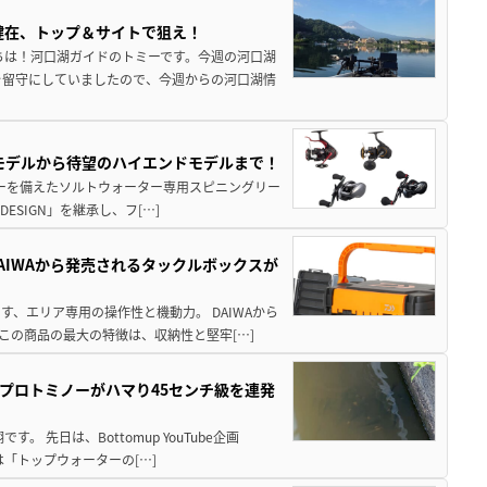
健在、トップ＆サイトで狙え！
ちは！河口湖ガイドのトミーです。今週の河口湖
を留守にしていましたので、今週からの河口湖情
パモデルから待望のハイエンドモデルまで！
パワーを備えたソルトウォーター専用スピニングリー
ESIGN」を継承し、フ[…]
AIWAから発売されるタックルボックスが
、エリア専用の操作性と機動力。 DAIWAから
この商品の最大の特徴は、収納性と堅牢[…]
プロトミノーがハマり45センチ級を連発
 先日は、Bottomup YouTube企画
は「トップウォーターの[…]