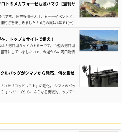
プロトのメガフォーゼも激ハマり【週刊サ
勝也です。 旧吉野川→大江、五三→イベントと、
釣行を楽しみました！ 6月の霞は1年で1[…]
健在、トップ＆サイトで狙え！
ちは！河口湖ガイドのトミーです。今週の河口湖
を留守にしていましたので、今週からの河口湖情
ックルバッグがシマノから発売。何を乗せ
された「ロッドレスト」の進化。 シマノのバッ
ド）」シリーズから、さらなる実戦的アップデー