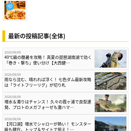
最新の投稿記事(全体)
2026/08/09
40℃級の酷暑を攻略！ 真夏の琵琶湖南湖で効く
「巻き・撃ち」使い分け【大西健…
2026/08/09
雨なら沈む、晴れれば浮く！ 七色ダム最新攻略
は「ライトフリーリグ」が切り札
2026/08/08
増水＆濁りはチャンス！ 久々の霞ヶ浦で良型連
発、プロトのメガフォーゼも激ハマ…
2026/08/08
【河口湖】増水でシャローが熱い！ モンスター
級も健在、トップ＆サイトで狙え！…