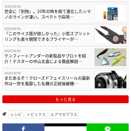
2026/08/06
完全に『別物』。10年の時を経て進化したシマ
ノのラインが凄い。スペクトラ採用…
2026/08/06
『このサイズ感が欲しかった』小型スプリット
リングも楽々開閉できるプライヤーが…
2026/08/06
テンフィートアンダーの新製品やプロトを紹
介！テスターの中山太喜による徹底解説…
2026/08/06
まだあるぞ！クローズドフェイスリールの最新
作は一世を風靡した名機の正統後継機…
もっと見る
レシピ
トピックス
ルアマガプラス