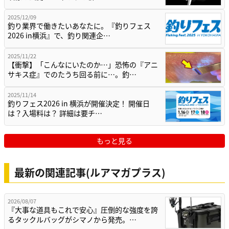
2025/12/09
釣り業界で働きたいあなたに。『釣りフェス
2026 in横浜』で、釣り関連企…
2025/11/22
【衝撃】「こんなにいたのか…」恐怖の『アニ
サキス症』でのたうち回る前に…。釣…
2025/11/14
釣りフェス2026 in 横浜が開催決定！ 開催日
は？入場料は？ 詳細は要チ…
もっと見る
最新の関連記事(ルアマガプラス)
2026/08/07
『大事な道具もこれで安心』圧倒的な強度を誇
るタックルバッグがシマノから発売。…