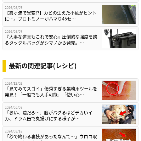
2026/08/07
【霞ヶ浦で異変!?】カビの生えた小魚がヒント
に…。プロトミノーがハマり45セ…
2026/08/07
『大事な道具もこれで安心』圧倒的な強度を誇
るタックルバッグがシマノから発売。…
最新の関連記事(レシピ)
2024/12/02
「見てみてスゴイ」優秀すぎる業務用ツールを
発見！「一般でも入手可能」「使い心…
2024/05/08
「おい、嘘だろ…」脳がバグるほどデカいイ
カ、ドラム缶で丸揚げにする様子が…
2024/03/18
「秒で終わる裏技があったなんて…」ウロコ取