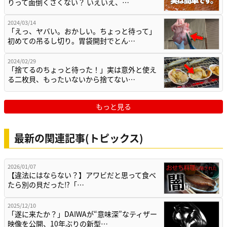
りって面倒くさくない？ いえいえ、…
2024/03/14
「えっ、ヤバい。おかしい。ちょっと待って」
初めての吊るし切り。胃袋開封でとん…
2024/02/29
「捨てるのちょっと待った！」実は意外と使え
る二枚貝、もったいないから捨てない…
もっと見る
最新の関連記事(トピックス)
2026/01/07
【違法にはならない？】アワビだと思って食べ
たら別の貝だった⁉「…
2025/12/10
「遂に来たか？」DAIWAが“意味深”なティザー
映像を公開、10年ぶりの新型…