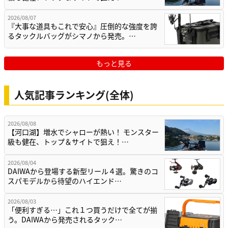
2026/08/07
『大事な道具もこれで安心』圧倒的な強度を誇
るタックルバッグがシマノから発売。…
もっと見る
人気記事ランキング(全体)
2026/08/08
【河口湖】増水でシャローが熱い！ モンスター
級も健在、トップ＆サイトで狙え！…
2026/08/04
DAIWAから登場する新型リール４選。驚きのコ
スパモデルから待望のハイエンド…
2026/08/03
「便利すぎる…」これ１つ買うだけで全てが揃
う。DAIWAから発売されるタック…